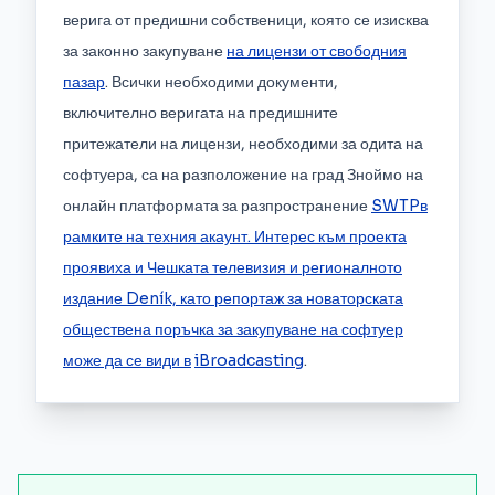
верига от предишни собственици, която се изисква
за законно закупуване
на лицензи от свободния
пазар
. Всички необходими документи,
включително веригата на предишните
притежатели на лицензи, необходими за одита на
софтуера, са на разположение на град Зноймо на
онлайн платформата за разпространение
SWTPв
рамките на техния акаунт. Интерес към проекта
проявиха и Чешката телевизия и регионалното
издание Deník, като репортаж за новаторската
обществена поръчка за закупуване на софтуер
може да се види в
iBroadcasting
.