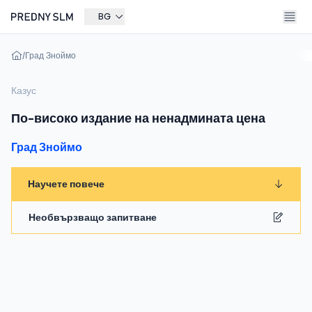
BG
/
Град Зноймо
Казус
По-високо издание на ненадмината цена
Град Зноймо
Научете повече
Необвързващо запитване