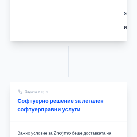
Уебса
Индус
Задача и цел
Софтуерно решение за легален
софтуерправни услуги
Важно условие за Znojmo беше доставката на