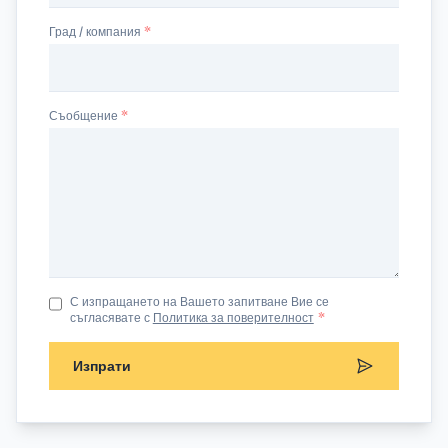
Град / компания
Съобщение
С изпращането на Вашето запитване Вие се
съгласявате с
Политика за поверителност
*
Изпрати