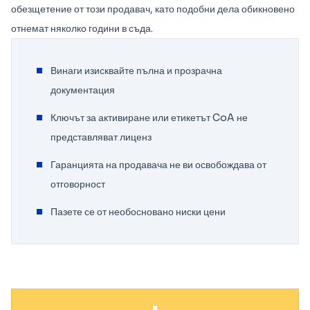
обезщетение от този продавач, като подобни дела обикновено
отнемат няколко години в съда.
Винаги изисквайте пълна и прозрачна
документация
Ключът за активиране или етикетът CoA не
представляват лиценз
Гаранцията на продавача не ви освобождава от
отговорност
Пазете се от необосновано ниски цени