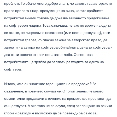
проблем. Те обаче много добре знаят, че законът за авторското
право прилага т.нар. презумпция за вина, когато крайният
потребител винаги трябва да доказва законното придобиване
на софтуерен лиценз. Това означава, че ако по време на одита
се окаже, че лицензът е незаконен (или несъществуващ), този
потребител трябва, съгласно закона за авторското право, да
заплати на автора на софтуера обичайната цена за софтуера и
два пъти повече от тази цена като глоба. Освен това
потребителят ще трябва да заплати разходите за одита на
софтуера.
И така, има ли значение гаранцията на продавача? За
съжаление, в повечето случаи не. От опит знаем, че много
съмнителни продавачи с течение на времето ще престанат да
съществуват. А ако това не се случи, след заплащане на всички
глоби и разходи е възможно да се претендира само за