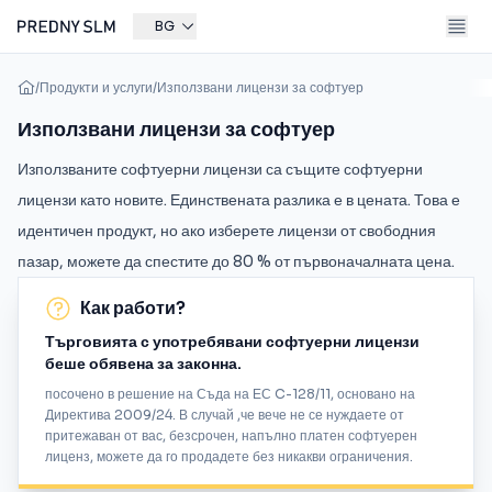
BG
/
Продукти и услуги
/
Използвани лицензи за софтуер
Използвани лицензи за софтуер
Използваните софтуерни лицензи са същите софтуерни
лицензи като новите. Единствената разлика е в цената. Това е
идентичен продукт, но ако изберете лицензи от свободния
пазар, можете да спестите до 80 % от първоначалната цена.
Как работи?
Търговията с употребявани софтуерни лицензи
беше обявена за законна.
посочено в решение на Съда на ЕС C-128/11, основано на
Директива 2009/24. В случай ,че вече не се нуждаете от
притежаван от вас, безсрочен, напълно платен софтуерен
лиценз, можете да го продадете без никакви ограничения.