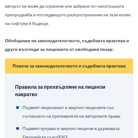
авторът не може да ограничи или забрани по-нататъшната
препродажба и последващото разпространение на тези копия
на софтуер в бъдеще.
Обобщение на законодателството, съдебната практика и
други възгледи за лицензите от свободния пазар:
Повече за законодателството и съдебната практика
Правила за прехвърляне на лицензи
накратко
Първият лицензиант е закупил лицензите със
съгласието на притежателя на авторските права.
Първият купувач е закупил лицензи в държавата
Европейски съюз/ЕИЗ.