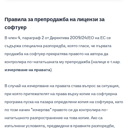
Правила за препродажба на лицензи за
софтуер
В член 4, параграф 2 от Директива 2009/24/ЕО на ЕС се
съдържа специална разпоредба, която гласи, че първата
продажба на софтуер прекратява правото на автора да
контролира по-нататъшната му препродажба (налице е т.нар.
изчерпване на правата
).
В случай на изчерпване на правата става въпрос за ситуация,
при която притежателят на права върху копие на софтуерна
програма пуска на пазара определени копия на софтуера, като
по този начин "изчерпва" правото си да контролира по-
нататъшното разпространение на това копие. Ако са
изпълнени условията, предвидени в правните разпоредби,