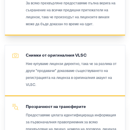
За всяко прехвърляне предоставяме пълна верига на
съхранение на всички предишни притежатели на
лицензи, така че произходът на лицензите винаги
може да бъде доказан по време на одит.
Снимки от оригиналния VLSC
Ние купуваме лицензи директно, така че за разлика от
други "продавачи" доказваме съществуването на
регистрацията на лиценза в оригиналния акаунт на
VLSC.
Прозрачност на трансферите
Предоставяме цялата идентифицираща информация
за първоначалния правоприемник за всяко
прехвърляне на лиценз, номера на договора, лиценза