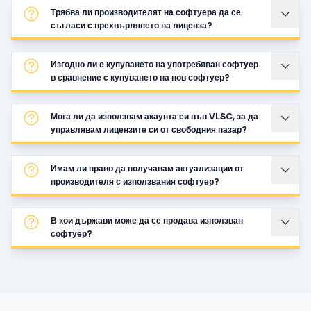
Трябва ли производителят на софтуера да се
съгласи с прехвърлянето на лиценза?
Изгодно ли е купуването на употребяван софтуер
в сравнение с купуването на нов софтуер?
Мога ли да използвам акаунта си във VLSC, за да
управлявам лицензите си от свободния пазар?
Имам ли право да получавам актуализации от
производителя с използвания софтуер?
В кои държави може да се продава използван
софтуер?