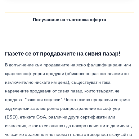
Получаване на търговска оферта
Пазете се от продавачите на сивия пазар!
В допълнение към продавачите на ясно фалшифицирани или
крадени софтуерни продукти (обикновено разпознаваеми по
изключително ниската им цена), съществуват и така
наречените продавачи от сивия пазар, които твърдят, че
продават "законни лицензи". Често такива продавачи се крият
зад лицензи за електронно разпространение на софтуер
(ESD), етикети CoA, различни други сертификати или
изявления, с които се опитват да накарат клиентите да мислят,
че всичко е законно и че поемат пълна отговорност в случай на