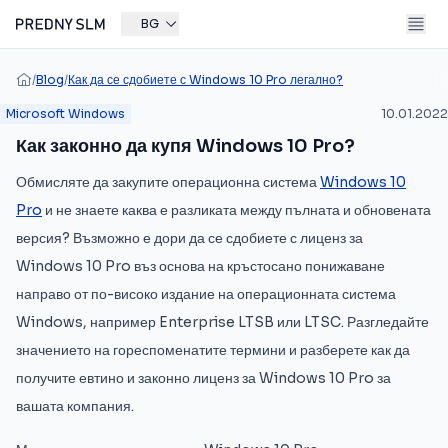
BG
/
Blog
/
Как да се сдобиете с Windows 10 Pro легално?
Microsoft Windows
10.01.2022
Как законно да купя Windows 10 Pro?
Обмисляте да закупите операционна система
Windows 10
Pro
и не знаете каква е разликата между пълната и обновената
версия? Възможно е дори да се сдобиете с лиценз за
Windows 10 Pro въз основа на кръстосано понижаване
направо от по-високо издание на операционната система
Windows, например Enterprise LTSB или LTSC. Разгледайте
значението на гореспоменатите термини и разберете как да
получите евтино и законно лиценз за Windows 10 Pro за
вашата компания.