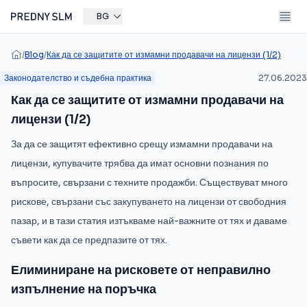
BG
/
Blog
/
Как да се защитите от измамни продавачи на лицензи (1/2)
Законодателство и съдебна практика
27.06.2023
Как да се защитите от измамни продавачи на
лицензи (1/2)
За да се защитят ефективно срещу измамни продавачи на
лицензи, купувачите трябва да имат основни познания по
въпросите, свързани с техните продажби. Съществуват много
рискове, свързани със закупуването на лицензи от свободния
пазар, и в тази статия изтъкваме най-важните от тях и даваме
съвети как да се предпазите от тях.
Елиминиране на рисковете от неправилно
изпълнение на поръчка