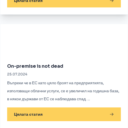
Цялата статия
On-premise is not dead
25.07.2024
Въпреки че в ЕС като цяло броят на предприятията,
използващи облачни услуги, се е увеличил на годишна база,
в някои държави от ЕС се наблюдава спад. ...
Цялата статия