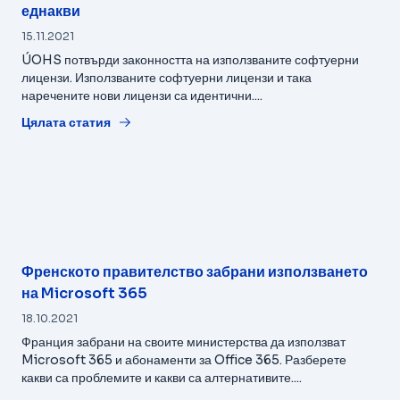
еднакви
15.11.2021
ÚOHS потвърди законността на използваните софтуерни
лицензи. Използваните софтуерни лицензи и така
наречените нови лицензи са идентични....
Цялата статия
Френското правителство забрани използването
на Microsoft 365
18.10.2021
Франция забрани на своите министерства да използват
Microsoft 365 и абонаменти за Office 365. Разберете
какви са проблемите и какви са алтернативите....