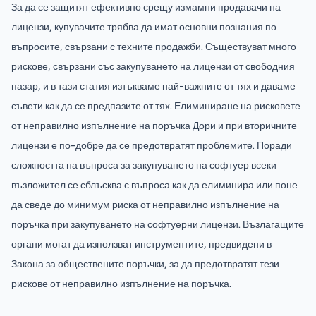
За да се защитят ефективно срещу измамни продавачи на
лицензи, купувачите трябва да имат основни познания по
въпросите, свързани с техните продажби. Съществуват много
рискове, свързани със закупуването на лицензи от свободния
пазар, и в тази статия изтъкваме най-важните от тях и даваме
съвети как да се предпазите от тях. Елиминиране на рисковете
от неправилно изпълнение на поръчка Дори и при вторичните
лицензи е по-добре да се предотвратят проблемите. Поради
сложността на въпроса за закупуването на софтуер всеки
възложител се сблъсква с въпроса как да елиминира или поне
да сведе до минимум риска от неправилно изпълнение на
поръчка при закупуването на софтуерни лицензи. Възлагащите
органи могат да използват инструментите, предвидени в
Закона за обществените поръчки, за да предотвратят тези
рискове от неправилно изпълнение на поръчка.