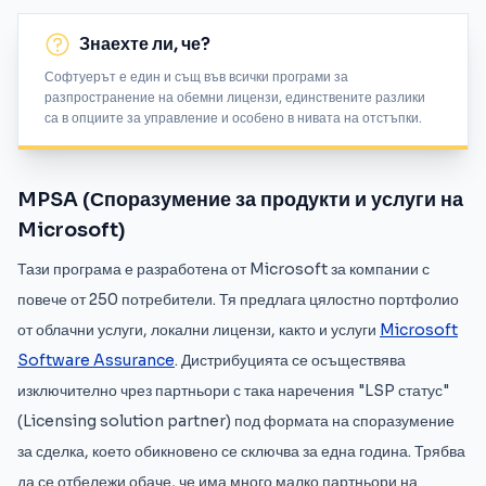
Знаехте ли, че?
Софтуерът е един и същ във всички програми за
разпространение на обемни лицензи, единствените разлики
са в опциите за управление и особено в нивата на отстъпки.
MPSA (Споразумение за продукти и услуги на
Microsoft)
Тази програма е разработена от Microsoft за компании с
повече от 250 потребители. Тя предлага цялостно портфолио
от облачни услуги, локални лицензи, както и услуги
Microsoft
Software Assurance
. Дистрибуцията се осъществява
изключително чрез партньори с така наречения "LSP статус"
(Licensing solution partner) под формата на споразумение
за сделка, което обикновено се сключва за една година. Трябва
да се отбележи обаче, че има много малко партньори на