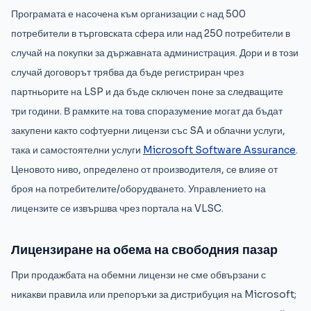
Програмата е насочена към организации с над 500
потребители в търговската сфера или над 250 потребители в
случай на покупки за държавната администрация. Дори и в този
случай договорът трябва да бъде регистриран чрез
партньорите на LSP и да бъде сключен поне за следващите
три години. В рамките на това споразумение могат да бъдат
закупени както софтуерни лицензи със SA и облачни услуги,
така и самостоятелни услуги
Microsoft Software Assurance
.
Ценовото ниво, определено от производителя, се влияе от
броя на потребителите/оборудването. Управлението на
лицензите се извършва чрез портала на VLSC.
Лицензиране на обема на свободния пазар
При продажбата на обемни лицензи не сме обвързани с
никакви правила или препоръки за дистрибуция на Microsoft;