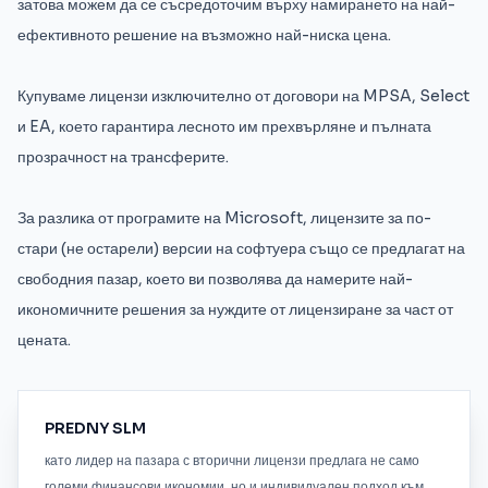
затова можем да се съсредоточим върху намирането на най-
ефективното решение на възможно най-ниска цена.
Купуваме лицензи изключително от договори на MPSA, Select
и EA, което гарантира лесното им прехвърляне и пълната
прозрачност на трансферите.
За разлика от програмите на Microsoft, лицензите за по-
стари (не остарели) версии на софтуера също се предлагат на
свободния пазар, което ви позволява да намерите най-
икономичните решения за нуждите от лицензиране за част от
цената.
PREDNY SLM
като лидер на пазара с вторични лицензи предлага не само
големи финансови икономии, но и индивидуален подход към