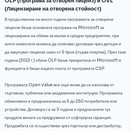
OLP (Програма за отворен лиценз) и OVL
(Лицензиране на отворена стойност)
В продължение на много години програмата за отворени
лицензи беше основната програма на Microsoft за
лицензиране на обеми за малки и средни предприятия, при
която клиентите можеха да сключват договори чрез дилъри и
да закупуват лицензи само от 5 броя (първа покупка). През тази
година (2022 г.) обаче OLP беше прекратена от Microsoft и
функцията ѝ беше изцяло поета от програмата CSP.
Програмата Open Value все още може да се използва от
търговски, публични или академични институции. Програмата
обикновено е предназначена за 5 до 250 потребители или
устройства. Договорът е за 3 години и предлаганите тук
продукти винаги са придружени от софтуерна гаранция.
Продажбата се осъществява чрез партньор или дистрибутор,