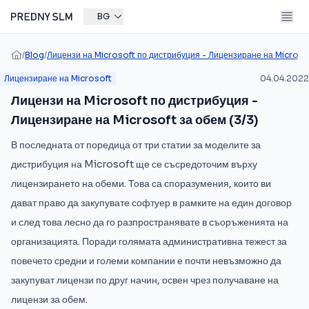
BG
/
Blog
/
Лицензи на Microsoft по дистрибуция - Лицензиране на Microsof
Лицензиране на Microsoft
04.04.2022
Лицензи на Microsoft по дистрибуция -
Лицензиране на Microsoft за обем (3/3)
В последната от поредица от три статии за моделите за
дистрибуция на Microsoft ще се съсредоточим върху
лицензирането на обеми. Това са споразумения, които ви
дават право да закупувате софтуер в рамките на един договор
и след това лесно да го разпространявате в съоръженията на
организацията. Поради голямата административна тежест за
повечето средни и големи компании е почти невъзможно да
закупуват лицензи по друг начин, освен чрез получаване на
лицензи за обем.