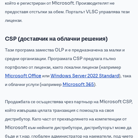
който е регистриран от Microsoft. Производителят не
предоставя отстъпки за обем. Порталът VLSC управлява тези
лицензи.
CSP (доставчик на облачни решения)
Тази програма замества OLP и е предназначена за малки и
средни организации. Програмата CSP предлага пълно
портфолио от лицензи, както локални лицензи (например
Microsoft Office
или
Windows Server 2022 Standard
), така
и облачни услуги (например
Microsoft 365
).
Продажбата се осъществява чрез партньор на Microsoft CSP,
който извършва цялата транзакция с помощта на своя
дистрибутор. Като част от прехвърлянето на компетенции от
Microsoft към нейните дистрибутори, дистрибуторът може да
бъде и т.нар. глобален администратор на наематели, под чието