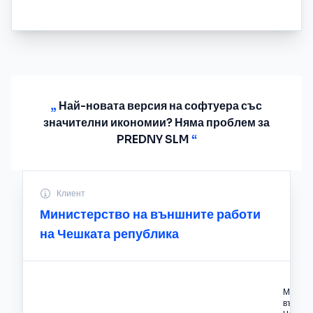
„
Най-новата версия на софтуера със
значителни икономии? Няма проблем за
PREDNY SLM
“
Клиент
Министерство на външните работи
на Чешката република
Минист
външни