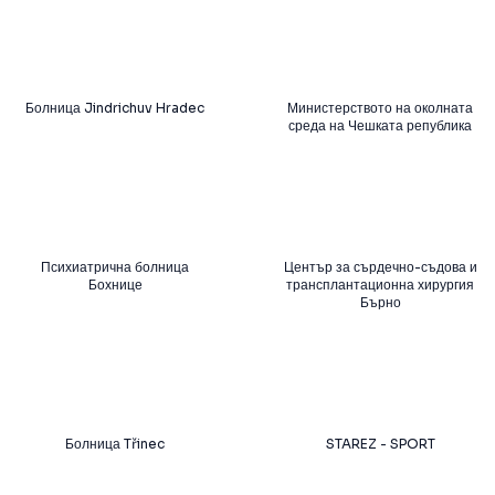
Болница Jindrichuv Hradec
Министерството на околната
среда на Чешката република
Психиатрична болница
Център за сърдечно-съдова и
Бохнице
трансплантационна хирургия
Бърно
Болница Třinec
STAREZ - SPORT