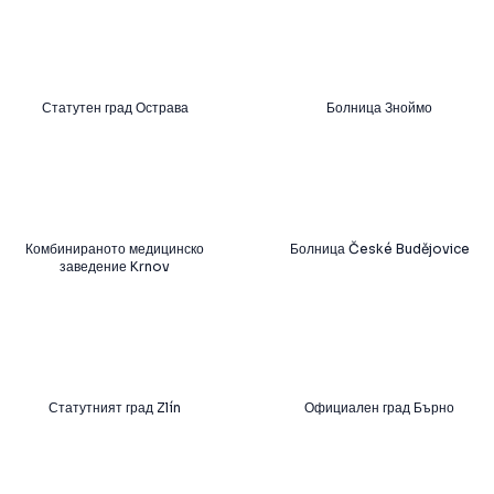
Статутен град Острава
Болница Зноймо
Комбинираното медицинско
Болница České Budějovice
заведение Krnov
Статутният град Zlín
Официален град Бърно