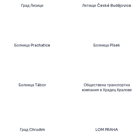
Град Лизице
Летище České Budějovice
Болница Prachatice
Болница Písek
Болница Tábor
Обществена транспортна
компания в Храдец Кралове
Град Chrudim
LOM PRAHA