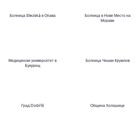
Болница Slezská в Опава
Болница в Нове Место на
Мораве
Медицински университет в
Болница Чешки Крумлов
Букурещ
Град Dobříš
Община Холашице