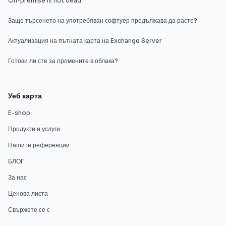
On-premise is not dead
Защо търсенето на употребяван софтуер продължава да расте?
Актуализация на пътната карта на Exchange Server
Готови ли сте за промените в облака?
Уеб карта
E-shop
Продукти и услуги
Нашите референции
БЛОГ
За нас
Ценова листа
Свържете се с