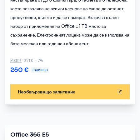
инсталирана от до 5 компютъра, 5 таблета и 5 телефона,
което позволява на всички членове на екипа да останат
продуктивни, където и да се намират. Включва пълен
набор от приложения на Office с 1 TB място за
съхранение. Електронният лиценз може да се използва на
база месечен или годишен абонамент.
MSRP:
271 €
-7%
250 €
годишно
Необвързващо запитване
Office 365 E5