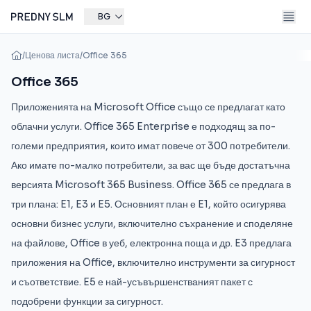
BG
/
Ценова листа
/
Office 365
Office 365
Приложенията на Microsoft Office също се предлагат като
облачни услуги. Office 365 Enterprise е подходящ за по-
големи предприятия, които имат повече от 300 потребители.
Ако имате по-малко потребители, за вас ще бъде достатъчна
версията Microsoft 365 Business. Office 365 се предлага в
три плана: E1, E3 и E5. Основният план е E1, който осигурява
основни бизнес услуги, включително съхранение и споделяне
на файлове, Office в уеб, електронна поща и др. E3 предлага
приложения на Office, включително инструменти за сигурност
и съответствие. E5 е най-усъвършенстваният пакет с
подобрени функции за сигурност.