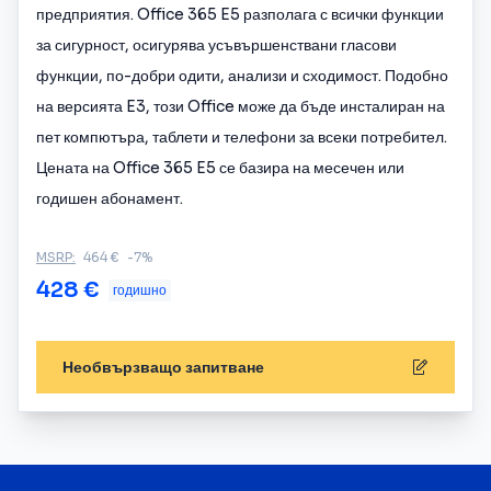
предприятия. Office 365 E5 разполага с всички функции
за сигурност, осигурява усъвършенствани гласови
функции, по-добри одити, анализи и сходимост. Подобно
на версията E3, този Office може да бъде инсталиран на
пет компютъра, таблети и телефони за всеки потребител.
Цената на Office 365 E5 се базира на месечен или
годишен абонамент.
MSRP:
464 €
-7%
428 €
годишно
Необвързващо запитване