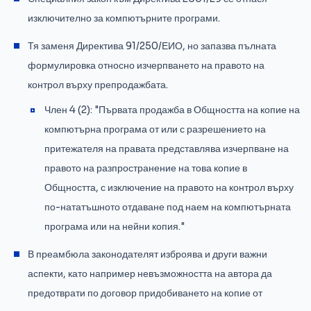
изключително за компютърните програми.
Тя заменя Директива 91/250/ЕИО, но запазва пълната
формулировка относно изчерпването на правото на
контрол върху препродажбата.
Член 4 (2): "Първата продажба в Общността на копие на
компютърна програма от или с разрешението на
притежателя на правата представлява изчерпване на
правото на разпространение на това копие в
Общността, с изключение на правото на контрол върху
по-нататъшното отдаване под наем на компютърната
програма или на нейни копия."
В преамбюла законодателят изброява и други важни
аспекти, като например невъзможността на автора да
предотврати по договор придобиването на копие от