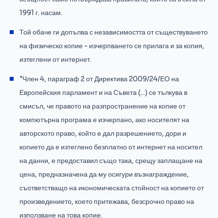
1991 г. насам.
Той обаче ги допълва с независимостта от съществуването
на физическо копие - изчерпването се прилага и за копия,
изтеглени от интернет.
"Член 4, параграф 2 от Директива 2009/24/ЕО на
Европейския парламент и на Съвета (...) се тълкува в
смисъл, че правото на разпространение на копие от
компютърна програма е изчерпано, ако носителят на
авторското право, който е дал разрешението, дори и
копието да е изтеглено безплатно от интернет на носител
на данни, е предоставил също така, срещу заплащане на
цена, предназначена да му осигури възнаграждение,
съответстващо на икономическата стойност на копието от
произведението, което притежава, безсрочно право на
използване на това копие.