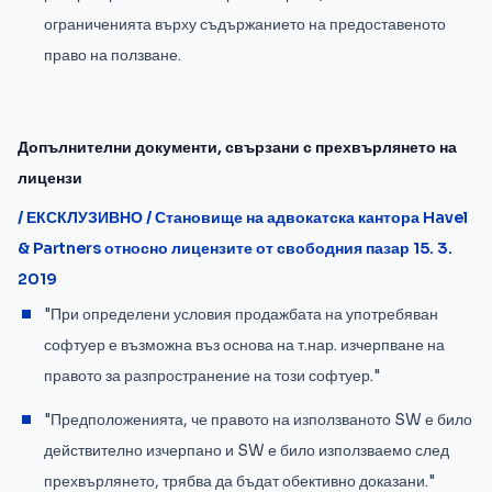
ограниченията върху съдържанието на предоставеното
право на ползване.
Допълнителни документи, свързани с прехвърлянето на
лицензи
/ ЕКСКЛУЗИВНО / Становище на адвокатска кантора Havel
& Partners относно лицензите от свободния пазар 15. 3.
2019
"При определени условия продажбата на употребяван
софтуер е възможна въз основа на т.нар. изчерпване на
правото за разпространение на този софтуер."
"Предположенията, че правото на използваното SW е било
действително изчерпано и SW е било използваемо след
прехвърлянето, трябва да бъдат обективно доказани."