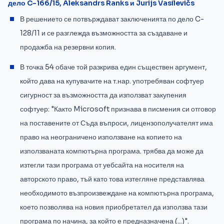
дело C-166/15, Aleksandrs Ranks и Jurijs Vasilevičs
В решението се потвърждават заключенията по дело C-
128/11 и се разглежда възможността за създаване и
продажба на резервни копия.
В точка 54 обаче той разкрива един съществен аргумент,
който дава на купувачите на т.нар. употребяван софтуер
сигурност за възможността да използват закупения
софтуер: "Както Microsoft признава в писмения си отговор
на поставените от Съда въпроси, лицензополучателят има
право на неограничено използване на копието на
използваната компютърна програма. трябва да може да
изтегли тази програма от уебсайта на носителя на
авторското право, тъй като това изтегляне представлява
необходимото възпроизвеждане на компютърна програма,
което позволява на новия приобретател да използва тази
програма по начина, за който е предназначена (...)".