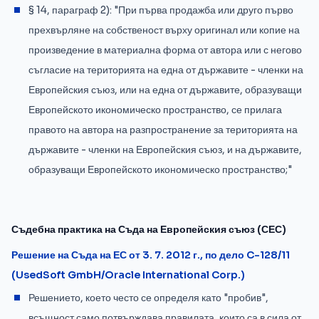
§ 14, параграф 2): "При първа продажба или друго първо
прехвърляне на собственост върху оригинал или копие на
произведение в материална форма от автора или с негово
съгласие на територията на една от държавите - членки на
Европейския съюз, или на една от държавите, образуващи
Европейското икономическо пространство, се прилага
правото на автора на разпространение за територията на
държавите - членки на Европейския съюз, и на държавите,
образуващи Европейското икономическо пространство;"
Съдебна практика на Съда на Европейския съюз (СЕС)
Решение на Съда на ЕС от 3. 7. 2012 г., по дело C-128/11
(UsedSoft GmbH/Oracle International Corp.)
Решението, което често се определя като "пробив",
всъщност само потвърждава правилата, които са в сила от