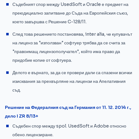
Съдебният спор между UsedSoft и Oracle е предмет на
преюдициално запитване до Съда на Европейския съюз,
което завършва с Решение C-128/11.
След това решението постановява, inter alia, че купувачът
на лиценз за "използван" софтуер трябва да се счита за
"правоимащ лицензополучател", който има право да
придобие копие от софтуера.
Делото е върнато, за да се провери дали са спазени всички
изисквания за прехвърляне на лицензи на Апелативния
съд.
Решение на Федералния съд на Германия от 11. 12. 2014 г.,
дело I ZR 8/13+
Съдебен спор между spol. UsedSoft и Adobe относно
обено лицензиране.