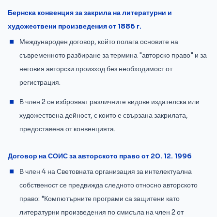
Бернска конвенция за закрила на литературни и
художествени произведения от 1886 г.
Международен договор, който полага основите на
съвременното разбиране за термина "авторско право" и за
неговия авторски произход без необходимост от
регистрация.
В член 2 се изброяват различните видове издателска или
художествена дейност, с които е свързана закрилата,
предоставена от конвенцията.
Договор на СОИС за авторското право от 20. 12. 1996
В член 4 на Световната организация за интелектуална
собственост се предвижда следното относно авторското
право: "Компютърните програми са защитени като
литературни произведения по смисъла на член 2 от