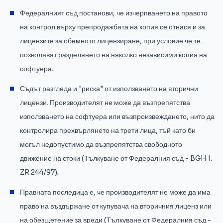
Федералният съд постанови, че изчерпването на правото
на контрол върху препродажбата на копия се отнася и за
лицензите за обемното лицензиране, при условие че те
позволяват разделянето на няколко независими копия на
софтуера.
Съдът разгледа и "риска" от използването на вторични
лицензи. Производителят не може да възпрепятства
използването на софтуера или възпроизвеждането, нито да
контролира прехвърлянето на трети лица, тъй като би
могъл недопустимо да възпрепятства свободното
движение на стоки (Тълкуване от Федералния съд - BGH I.
ZR 244/97).
Правната последица е, че производителят не може да има
право на въздържане от купувача на вторичния лиценз или
на обезщетение за вреди (Тълкуване от Федералния съд -