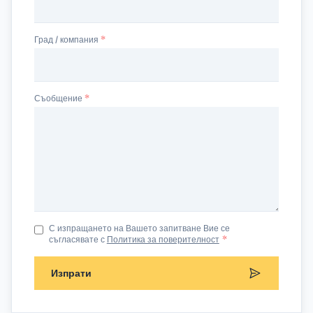
Град / компания
Съобщение
С изпращането на Вашето запитване Вие се
съгласявате с
Политика за поверителност
*
Изпрати