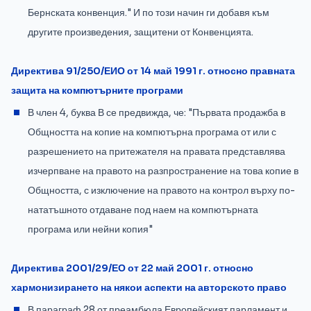
Бернската конвенция." И по този начин ги добавя към
другите произведения, защитени от Конвенцията.
Директива 91/250/ЕИО от 14 май 1991 г. относно правната
защита на компютърните програми
В член 4, буква В се предвижда, че: "Първата продажба в
Общността на копие на компютърна програма от или с
разрешението на притежателя на правата представлява
изчерпване на правото на разпространение на това копие в
Общността, с изключение на правото на контрол върху по-
нататъшното отдаване под наем на компютърната
програма или нейни копия"
Директива 2001/29/ЕО от 22 май 2001 г. относно
хармонизирането на някои аспекти на авторското право
В параграф 28 от преамбюла Европейският парламент и