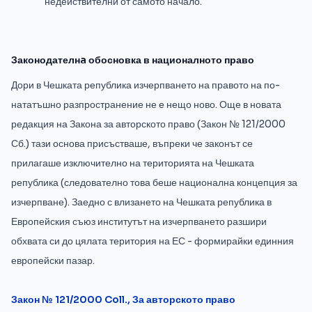
недействителни от самото начало.
Законодателнa обосновка в националното право
Дори в Чешката република изчерпването на правото на по-
нататъшно разпространение не е нещо ново. Още в новата
редакция на Закона за авторското право (Закон № 121/2000
Сб.) тази основа присъстваше, въпреки че законът се
прилагаше изключително на територията на Чешката
република (следователно това беше национална концепция за
изчерпване). Заедно с влизането на Чешката република в
Европейския съюз институтът на изчерпването разшири
обхвата си до цялата територия на ЕС - формирайки единния
европейски пазар.
Закон № 121/2000 Coll., За авторското право