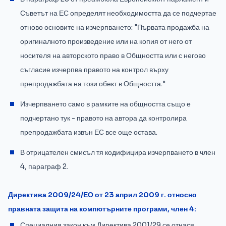
Съветът на ЕС определят необходимостта да се подчертае
отново основите на изчерпването: "Първата продажба на
оригиналното произведение или на копия от него от
носителя на авторското право в Общността или с негово
съгласие изчерпва правото на контрол върху
препродажбата на този обект в Общността."
Изчерпването само в рамките на общността също е
подчертано тук - правото на автора да контролира
препродажбата извън ЕС все още остава.
В отрицателен смисъл тя кодифицира изчерпването в член
4, параграф 2.
Директива 2009/24/ЕО от 23 април 2009 г. относно
правната защита на компютърните програми, член 4:
Специалния закон към Директива 2001/29 се отнася