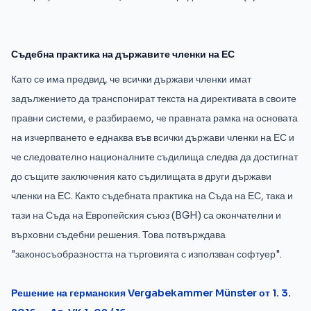
Съдебна практика на държавите членки на ЕС
Като се има предвид, че всички държави членки имат
задължението да транспонират текста на директивата в своите
правни системи, е разбираемо, че правната рамка на основата
на изчерпването е еднаква във всички държави членки на ЕС и
че следователно националните съдилища следва да достигнат
до същите заключения като съдилищата в други държави
членки на ЕС. Както съдебната практика на Съда на ЕС, така и
тази на Съда на Европейския съюз (BGH) са окончателни и
върховни съдебни решения. Това потвърждава
"законосъобразността на търговията с използван софтуер".
Решение на германския Vergabekammer Münster от 1. 3.