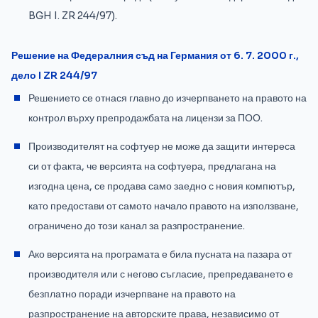
BGH I. ZR 244/97).
Решение на Федералния съд на Германия от 6. 7. 2000 г.,
дело I ZR 244/97
Решението се отнася главно до изчерпването на правото на
контрол върху препродажбата на лицензи за ПОО.
Производителят на софтуер не може да защити интереса
си от факта, че версията на софтуера, предлагана на
изгодна цена, се продава само заедно с новия компютър,
като предостави от самото начало правото на използване,
ограничено до този канал за разпространение.
Ако версията на програмата е била пусната на пазара от
производителя или с негово съгласие, препредаването е
безплатно поради изчерпване на правото на
разпространение на авторските права, независимо от