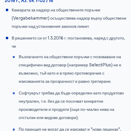
2016 г., Az. VK 1-02 / 16
Камарата за надзор на обществените поръчки
(Vergabekammer) осъществява надзор върху обществени
поръчки над установения законов лимит.
В решението си от 1.3.2016 г. постановява, наред с другото,
че
Възлагането на обществени поръчки с позоваване на
специфичен вид договор (например SelectPlus) не е
възможно, тъй като е в пряко противоречие с
изискванията за прозрачност и равно третиране.
Софтуерът трябва да бъде определен като продуктово
неутрален, т.е. без да се посочват конкретни
производители и продукти (още по-малко нива на
отстъпки или видове договори).
По принцип не могат да се изискват и "нови лицензи",