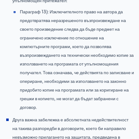
упълномощен притежател:
Параграф 13): Изключителното право на автора да
предотвратява неразрешеното възпроизвеждане на
своето произведение следва да бъде предмет на
ограничено изключение по отношение на
компютърните програми, което да позволява
възпроизвеждането на технически необходимо копие за
използването на програмата от упълномощения
получател. Това означава, че действията по записване и
опериране, необходими за използването на законно
придобито копие на програмата или за коригиране на
грешки в копието, не могат да бъдат забранени с
договор.
Друга важна забележка е абсолютната недействителност
на такива разпоредби в договорите, което би направило
невъзможно прилагането на защитата, предвидена в