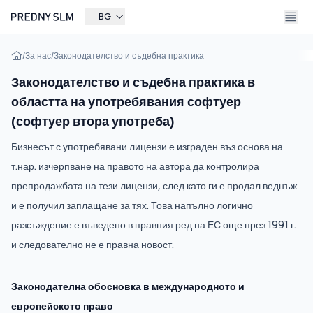
BG
/
За нас
/
Законодателство и съдебна практика
Законодателство и съдебна практика в
областта на употребявания софтуер
(софтуер втора употреба)
Бизнесът с употребявани лицензи е изграден въз основа на
т.нар. изчерпване на правото на автора да контролира
препродажбата на тези лицензи, след като ги е продал веднъж
и е получил заплащане за тях. Това напълно логично
разсъждение е въведено в правния ред на ЕС още през 1991 г.
и следователно не е правна новост.
Законодателна обосновка в международното и
европейското право