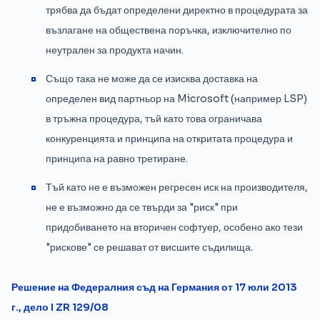
трябва да бъдат определени директно в процедурата за
възлагане на обществена поръчка, изключително по
неутрален за продукта начин.
Също така не може да се изисква доставка на
определен вид партньор на Microsoft (например LSP)
в тръжна процедура, тъй като това ограничава
конкуренцията и принципа на откритата процедура и
принципа на равно третиране.
Тъй като не е възможен регресен иск на производителя,
не е възможно да се твърди за "риск" при
придобиването на вторичен софтуер, особено ако тези
"рискове" се решават от висшите съдилища.
Решение на Федералния съд на Германия от 17 юли 2013
г., дело I ZR 129/08