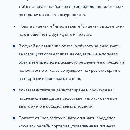
тъй като това е необосновано определение, което води
до ограничаване на конкуренцията.
Новите лицензи и "използваните" лицензи са идентични
по отношение на функциите и правата.
В случай на съмнение относно обхвата на лицензите
възлагащият орган трябва да се увери, че е получил
обективен преглед на исканото решение и е определил
положително от какво се нуждае - не чрез отхвърляне
на вторичните лицензи като цяло.
Доказателствата за деинсталиране и произход на
лиценза следва да се предоставят като условия при
възлагането на обществената поръчка.
Ползите от "нов софтуер" като единичен продуктов
ключ или онлайн портал за управление на лицензи