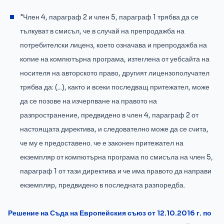
"Член 4, параграф 2 и член 5, параграф 1 трябва да се
тълкуват в смисъл, че в случай на препродажба на
потребителски лиценз, което означава и препродажба на
копие на компютърна програма, изтеглена от уебсайта на
носителя на авторското право, другият лицензополучател
трябва да: (...), както и всеки последващ притежател, може
да се позове на изчерпване на правото на
разпространение, предвидено в член 4, параграф 2 от
настоящата директива, и следователно може да се счита,
че му е предоставено. че е законен притежател на
екземпляр от компютърна програма по смисъла на член 5,
параграф 1 от тази директива и че има правото да направи
екземпляр, предвидено в последната разпоредба.
Решение на Съда на Европейския съюз от 12.10.2016 г. по