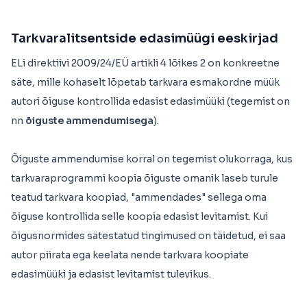
Tarkvaralitsentside edasimüügi eeskirjad
ELi direktiivi 2009/24/EÜ artikli 4 lõikes 2 on konkreetne
säte, mille kohaselt lõpetab tarkvara esmakordne müük
autori õiguse kontrollida edasist edasimüüki (tegemist on
nn
õiguste ammendumisega
).
Õiguste ammendumise korral on tegemist olukorraga, kus
tarkvaraprogrammi koopia õiguste omanik laseb turule
teatud tarkvara koopiad, "ammendades" sellega oma
õiguse kontrollida selle koopia edasist levitamist. Kui
õigusnormides sätestatud tingimused on täidetud, ei saa
autor piirata ega keelata nende tarkvara koopiate
edasimüüki ja edasist levitamist tulevikus.