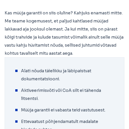
Kas müüja garantii on siis oluline? Kahjuks enamasti mitte.
Me teame kogemusest, et paljud kahtlased müüjad
lakkavad aja jooksul olemast. Ja kui mitte, siis on pärast
kõigi trahvide ja kulude tasumist võimalik ainult selle müüja
vastu kahju hüvitamist nõuda, sellised juhtumid võtavad
kohtus tavaliselt mitu aastat aega.
Alati nõuda täielikku ja läbipaistvat
dokumentatsiooni.
Aktiveerimisvõti või CoA silt ei tähenda
litsentsi.
Müüja garantii ei vabasta teid vastutusest.
Ettevaatust põhjendamatult madalate