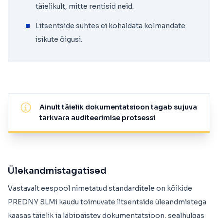
täielikult, mitte rentisid neid.
Litsentside suhtes ei kohaldata kolmandate
isikute õigusi.
Ainult täielik dokumentatsioon tagab sujuva
tarkvara auditeerimise protsessi
Ülekandmistagatised
Vastavalt eespool nimetatud standarditele on kõikide
PREDNY SLMi kaudu toimuvate litsentside üleandmistega
kaasas täielik ja läbipaistev dokumentatsioon, sealhulgas