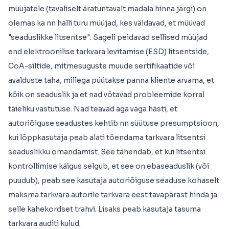
müüjatele (tavaliselt äratuntavalt madala hinna järgi) on
olemas ka nn halli turu müüjad, kes väidavad, et müüvad
"seaduslikke litsentse". Sageli peidavad sellised müüjad
end elektroonilise tarkvara levitamise (ESD) litsentside,
CoA-siltide, mitmesuguste muude sertifikaatide või
avalduste taha, millega püütakse panna kliente arvama, et
kõik on seaduslik ja et nad võtavad probleemide korral
täieliku vastutuse. Nad teavad aga väga hästi, et
autoriõiguse seadustes kehtib nn süütuse presumptsioon,
kui lõppkasutaja peab alati tõendama tarkvara litsentsi
seaduslikku omandamist. See tähendab, et kui litsentsi
kontrollimise käigus selgub, et see on ebaseaduslik (või
puudub), peab see kasutaja autoriõiguse seaduse kohaselt
maksma tarkvara autorile tarkvara eest tavapärast hinda ja
selle kahekordset trahvi. Lisaks peab kasutaja tasuma
tarkvara auditi kulud.