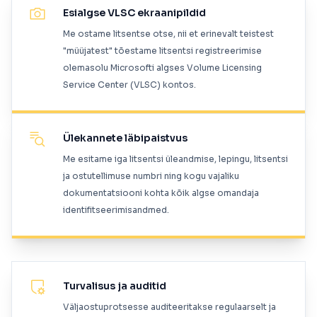
Esialgse VLSC ekraanipildid
Me ostame litsentse otse, nii et erinevalt teistest
"müüjatest" tõestame litsentsi registreerimise
olemasolu Microsofti algses Volume Licensing
Service Center (VLSC) kontos.
Ülekannete läbipaistvus
Me esitame iga litsentsi üleandmise, lepingu, litsentsi
ja ostutellimuse numbri ning kogu vajaliku
dokumentatsiooni kohta kõik algse omandaja
identifitseerimisandmed.
Turvalisus ja auditid
Väljaostuprotsesse auditeeritakse regulaarselt ja