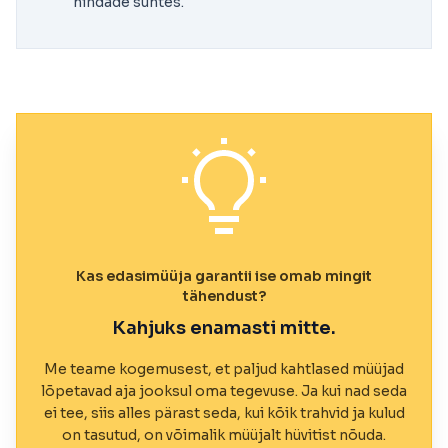
hindade suhtes.
Kas edasimüüja garantii ise omab mingit
tähendust?
Kahjuks enamasti mitte.
Me teame kogemusest, et paljud kahtlased müüjad
lõpetavad aja jooksul oma tegevuse. Ja kui nad seda
ei tee, siis alles pärast seda, kui kõik trahvid ja kulud
on tasutud, on võimalik müüjalt hüvitist nõuda.