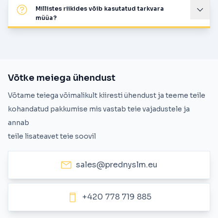
Millistes riikides võib kasutatud tarkvara
müüa?
Võtke meiega ühendust
Võtame teiega võimalikult kiiresti ühendust ja teeme teile
kohandatud pakkumise mis vastab teie vajadustele ja
annab
teile lisateavet teie soovil
sales@prednyslm.eu
+420 778 719 885