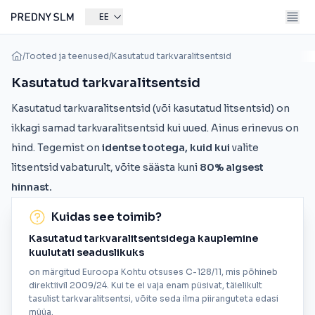
EE
/
Tooted ja teenused
/
Kasutatud tarkvaralitsentsid
Kasutatud tarkvaralitsentsid
Kasutatud tarkvaralitsentsid (või kasutatud litsentsid) on
ikkagi samad tarkvaralitsentsid kui uued. Ainus erinevus on
hind. Tegemist on
identse tootega, kuid kui
valite
litsentsid vabaturult, võite säästa kuni
80% algsest
hinnast.
Kuidas see toimib?
Kasutatud tarkvaralitsentsidega kauplemine
kuulutati seaduslikuks
on märgitud Euroopa Kohtu otsuses C-128/11, mis põhineb
direktiivil 2009/24. Kui te ei vaja enam püsivat, täielikult
tasulist tarkvaralitsentsi, võite seda ilma piiranguteta edasi
müüa.