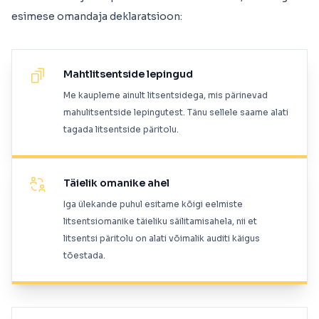
esimese omandaja deklaratsioon:
Mahtlitsentside lepingud
Me kaupleme ainult litsentsidega, mis pärinevad
mahulitsentside lepingutest. Tänu sellele saame alati
tagada litsentside päritolu.
Täielik omanike ahel
Iga ülekande puhul esitame kõigi eelmiste
litsentsiomanike täieliku säilitamisahela, nii et
litsentsi päritolu on alati võimalik auditi käigus
tõestada.