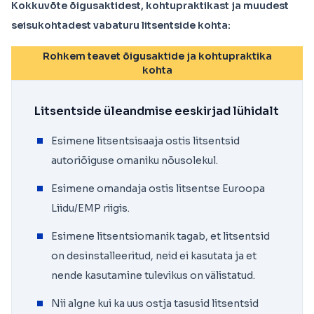
Kokkuvõte õigusaktidest, kohtupraktikast ja muudest
seisukohtadest vabaturu litsentside kohta:
Rohkem teavet õigusaktide ja kohtupraktika
kohta
Litsentside üleandmise eeskirjad lühidalt
Esimene litsentsisaaja ostis litsentsid
autoriõiguse omaniku nõusolekul.
Esimene omandaja ostis litsentse Euroopa
Liidu/EMP riigis.
Esimene litsentsiomanik tagab, et litsentsid
on desinstalleeritud, neid ei kasutata ja et
nende kasutamine tulevikus on välistatud.
Nii algne kui ka uus ostja tasusid litsentsid