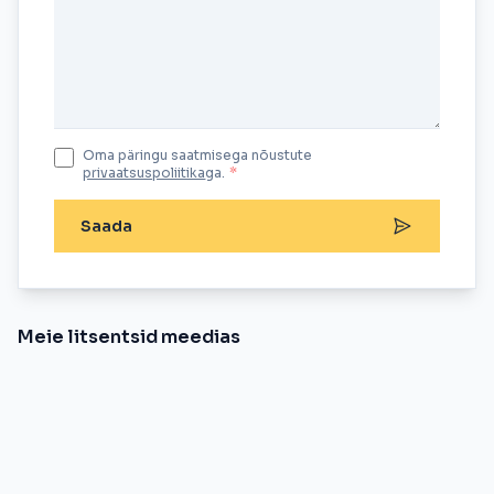
Oma päringu saatmisega nõustute
privaatsuspoliitika
ga.
*
Saada
Meie litsentsid meedias