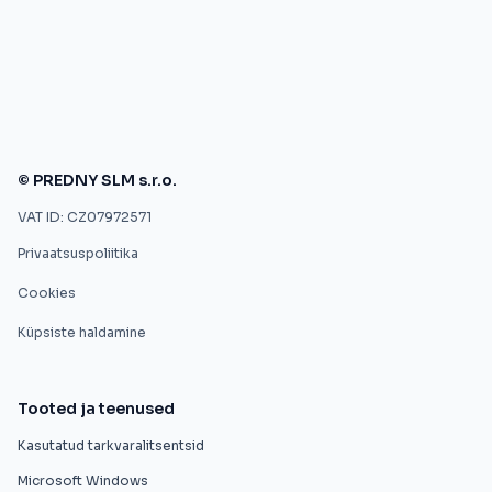
© PREDNY SLM s.r.o.
VAT ID: CZ07972571
Privaatsuspoliitika
Cookies
Küpsiste haldamine
Tooted ja teenused
Kasutatud tarkvaralitsentsid
Microsoft Windows