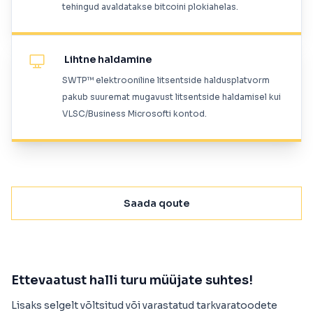
tehingud avaldatakse bitcoini plokiahelas.
Lihtne haldamine
SWTP™ elektrooniline litsentside haldusplatvorm
pakub suuremat mugavust litsentside haldamisel kui
VLSC/Business Microsofti kontod.
Saada qoute
Ettevaatust halli turu müüjate suhtes!
Lisaks selgelt võltsitud või varastatud tarkvaratoodete