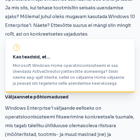
Ja mis siis, kui tehase tootmisliin seisaks uuendamise
ajaks? Mõlemal juhul oleks mugavam kasutada Windows 10
Enterprise'i. Näete? Ettevõtte suurus ei mängi siin mingit
rolli, asi on konkreetsetes vajadustes.
Kas teadsid, et...
Microsoft Windows Home operatsioonisüsteemi ei saa
ühendada ActiveDirectory/ettevõtte domeeniga? Siiski
näeme aeg-ajalt kliente, kellel on väljaanne Home väljaanne
ja peavad siis tegelema selle asendamise keerukusega.
Väljaannete põhiomadused
Windows Enterprise'i väljaande eeliseks on
operatsioonisüsteemi fikseerimine konkreetsele tuumale,
mis tagab täieliku ühilduvuse olemasoleva riistvara
(mõõteriistad, tootmis- ja muud masinad jne) ja