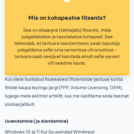
Mis on kohapealne litsents?
See on eluaegne (tähtajatu) litsents, mida
paigaldatakse ja kasutatakse kohapeal. See
tähendab, et tarkvara kasutamiseks peab kasutaja
paigaldama selle oma serverisse või arvutisse -
tarkvara saab seejärel kasutada ainult selle serveri
või seadme kaudu.
Kui olete huvitatud lisateabest litsentside jaotuse kohta
liikide kaupa lepingu järgi (FPP, Volume Licensing, OEM),
lugege meie eelmist artiklit, kus me käsitleme seda teemat
üksikasjalikult.
Uuendamine (ja alandamine)
Windows 10 ja 11 Kui Sa uuendad Windowsi