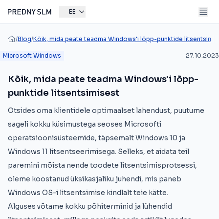
EE
/
Blog
/
Kõik, mida peate teadma Windows'i lõpp-punktide litsentsimis
Microsoft Windows
27.10.2023
Kõik, mida peate teadma Windows'i lõpp-
punktide litsentsimisest
Otsides oma klientidele optimaalset lahendust, puutume
sageli kokku küsimustega seoses Microsofti
operatsioonisüsteemide, täpsemalt Windows 10 ja
Windows 11 litsentseerimisega. Selleks, et aidata teil
paremini mõista nende toodete litsentsimisprotsessi,
oleme koostanud üksikasjaliku juhendi, mis paneb
Windows OS-i litsentsimise kindlalt teie kätte.
Alguses võtame kokku põhiterminid ja lühendid