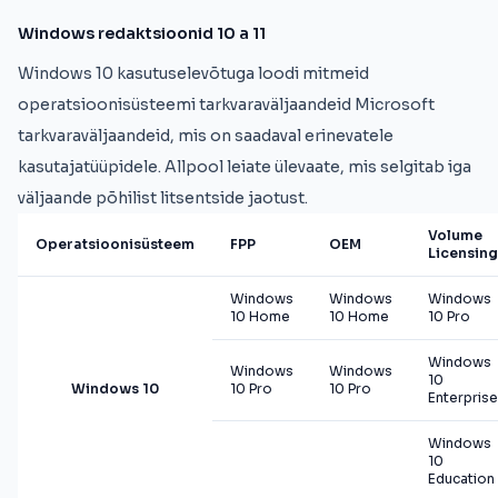
Windows redaktsioonid 10 a 11
Windows 10 kasutuselevõtuga loodi mitmeid
operatsioonisüsteemi tarkvaraväljaandeid Microsoft
tarkvaraväljaandeid, mis on saadaval erinevatele
kasutajatüüpidele. Allpool leiate ülevaate, mis selgitab iga
väljaande põhilist litsentside jaotust.
Volume
Operatsioonisüsteem
FPP
OEM
Licensing
Windows
Windows
Windows
10 Home
10 Home
10 Pro
Windows
Windows
Windows
10
Windows 10
10 Pro
10 Pro
Enterprise
Windows
10
Education