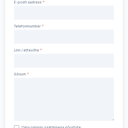
E-posti aadress
Telefoninumber
Linn / ettevõte
Sõnum
Oma päringu saatmisega nõustute