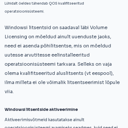
Lühidalt öeldes tähendab QOS kvalifitseeritud
operatsioonisüsteemi.
Windowsi litsentsid on saadaval läbi Volume
Licensing on mõeldud ainult uuenduste jaoks,
need ei asenda põhilitsentse, mis on mõeldud
uutesse arvutitesse eelinstalleeritud
operatsioonisüsteemi tarkvara. Selleks on vaja
olema kvalifitseeritud aluslitsents (vt eespool),
ilma milleta ei ole võimalik litsentseerimist lõpule
viia.
Windowsi litsentside aktiveerimine
Aktiveerimisvõtmeid kasutatakse ainult
operatsioonisüsteemi avamiseks seadmes, kuid need ei