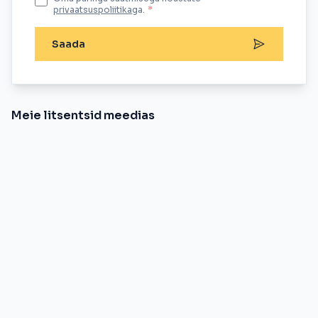
privaatsuspoliitika
ga.
*
Saada
Meie litsentsid meedias