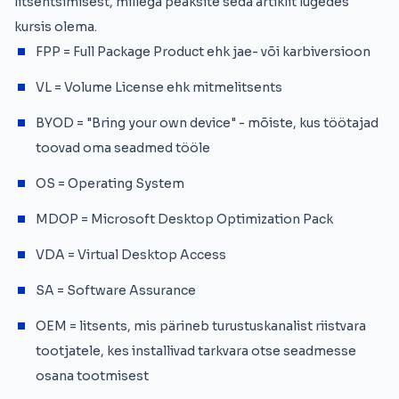
litsentsimisest, millega peaksite seda artiklit lugedes
kursis olema.
FPP = Full Package Product ehk jae- või karbiversioon
VL = Volume License ehk mitmelitsents
BYOD = "Bring your own device" - mõiste, kus töötajad
toovad oma seadmed tööle
OS = Operating System
MDOP = Microsoft Desktop Optimization Pack
VDA = Virtual Desktop Access
SA = Software Assurance
OEM = litsents, mis pärineb turustuskanalist riistvara
tootjatele, kes installivad tarkvara otse seadmesse
osana tootmisest