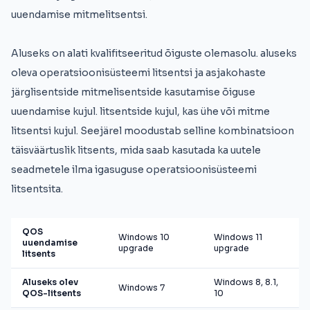
uuendamise mitmelitsentsi.
Aluseks on alati kvalifitseeritud õiguste olemasolu. aluseks
oleva operatsioonisüsteemi litsentsi ja asjakohaste
järglisentside mitmelisentside kasutamise õiguse
uuendamise kujul. litsentside kujul, kas ühe või mitme
litsentsi kujul. Seejärel moodustab selline kombinatsioon
täisväärtuslik litsents, mida saab kasutada ka uutele
seadmetele ilma igasuguse operatsioonisüsteemi
litsentsita.
QOS
Windows 10
Windows 11
uuendamise
upgrade
upgrade
litsents
Aluseks olev
Windows 8, 8.1,
Windows 7
QOS-litsents
10