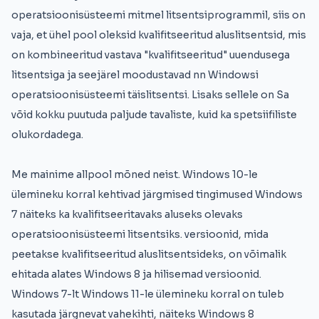
operatsioonisüsteemi mitmel litsentsiprogrammil, siis on
vaja, et ühel pool oleksid kvalifitseeritud aluslitsentsid, mis
on kombineeritud vastava "kvalifitseeritud" uuendusega
litsentsiga ja seejärel moodustavad nn Windowsi
operatsioonisüsteemi täislitsentsi. Lisaks sellele on Sa
võid kokku puutuda paljude tavaliste, kuid ka spetsiifiliste
olukordadega.
Me mainime allpool mõned neist. Windows 10-le
ülemineku korral kehtivad järgmised tingimused Windows
7 näiteks ka kvalifitseeritavaks aluseks olevaks
operatsioonisüsteemi litsentsiks. versioonid, mida
peetakse kvalifitseeritud aluslitsentsideks, on võimalik
ehitada alates Windows 8 ja hilisemad versioonid.
Windows 7-lt Windows 11-le ülemineku korral on tuleb
kasutada järgnevat vahekihti, näiteks Windows 8