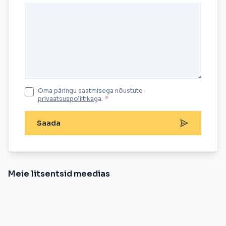
Oma päringu saatmisega nõustute
privaatsuspoliitika
ga.
*
Saada
Meie litsentsid meedias