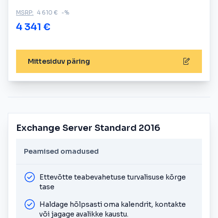
MSRP:
4 610 €
-%
4 341 €
Mittesiduv päring
Exchange Server Standard 2016
Peamised omadused
Ettevõtte teabevahetuse turvalisuse kõrge
tase
Haldage hõlpsasti oma kalendrit, kontakte
või jagage avalikke kaustu.