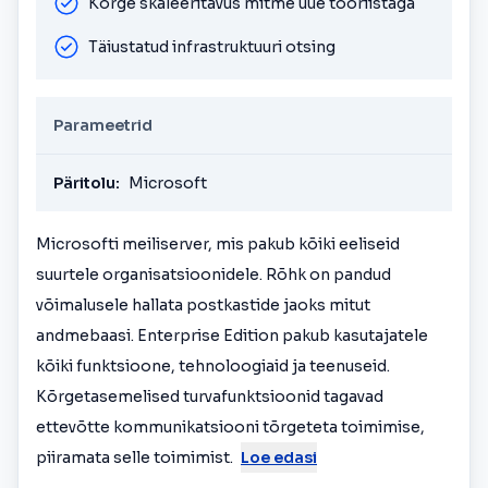
Kõrge skaleeritavus mitme uue tööriistaga
Täiustatud infrastruktuuri otsing
Parameetrid
Päritolu:
Microsoft
Microsofti meiliserver, mis pakub kõiki eeliseid
suurtele organisatsioonidele. Rõhk on pandud
võimalusele hallata postkastide jaoks mitut
andmebaasi. Enterprise Edition pakub kasutajatele
kõiki funktsioone, tehnoloogiaid ja teenuseid.
Kõrgetasemelised turvafunktsioonid tagavad
ettevõtte kommunikatsiooni tõrgeteta toimimise,
piiramata selle toimimist.
Loe edasi