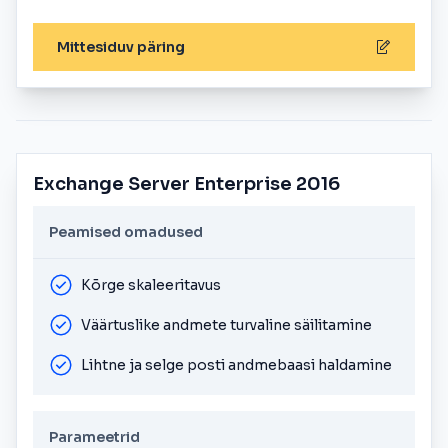
Mittesiduv päring
Exchange Server Enterprise 2016
Peamised omadused
Kõrge skaleeritavus
Väärtuslike andmete turvaline säilitamine
Lihtne ja selge posti andmebaasi haldamine
Parameetrid