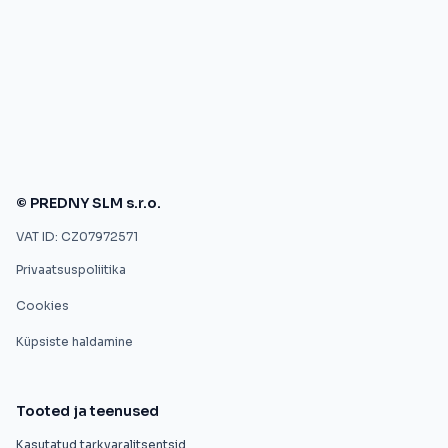
© PREDNY SLM s.r.o.
VAT ID: CZ07972571
Privaatsuspoliitika
Cookies
Küpsiste haldamine
Tooted ja teenused
Kasutatud tarkvaralitsentsid