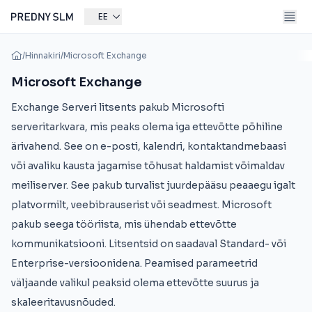
EE
/
Hinnakiri
/
Microsoft Exchange
Microsoft Exchange
Exchange Serveri litsents pakub Microsofti
serveritarkvara, mis peaks olema iga ettevõtte põhiline
ärivahend. See on e-posti, kalendri, kontaktandmebaasi
või avaliku kausta jagamise tõhusat haldamist võimaldav
meiliserver. See pakub turvalist juurdepääsu peaaegu igalt
platvormilt, veebibrauserist või seadmest. Microsoft
pakub seega tööriista, mis ühendab ettevõtte
kommunikatsiooni. Litsentsid on saadaval Standard- või
Enterprise-versioonidena. Peamised parameetrid
väljaande valikul peaksid olema ettevõtte suurus ja
skaleeritavusnõuded.