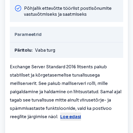
Põhjalik ettevõtte tööriist postisõnumite
vastuvõtmiseks ja saatmiseks
Parameetrid
Päritolu:
Vaba turg
Exchange Server Standard 2016 litsents pakub
stabiilset ja kõrgetasemelise turvalisusega
meiliserverit. See pakub mailiserveri rolli, mille
paigaldamine ja haldamine on lihtsustatud. Samal ajal
tagab see turvalisuse mitte ainult viirusetõrje- ja
spämmivastaste funktsioonide, vaid ka postivoo
reeglite järgimise näol.
Loe edasi