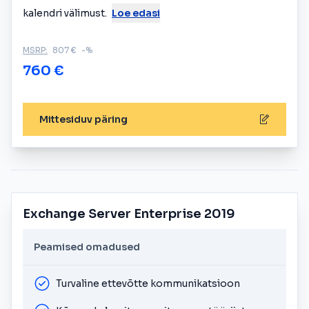
kalendri välimust.
Loe edasi
MSRP:
807 €
-%
760 €
Mittesiduv päring
Exchange Server Enterprise 2019
Peamised omadused
Turvaline ettevõtte kommunikatsioon