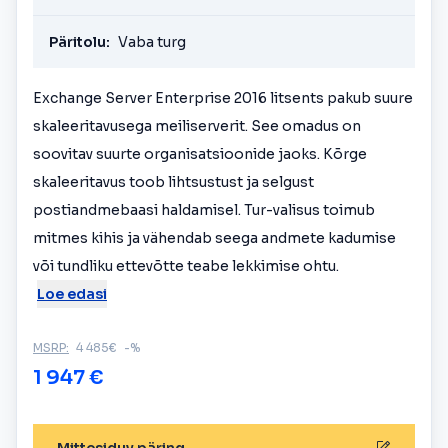
Päritolu:
Vaba turg
Exchange Server Enterprise 2016 litsents pakub suure
skaleeritavusega meiliserverit. See omadus on
soovitav suurte organisatsioonide jaoks. Kõrge
skaleeritavus toob lihtsustust ja selgust
postiandmebaasi haldamisel. Tur-valisus toimub
mitmes kihis ja vähendab seega andmete kadumise
või tundliku ettevõtte teabe lekkimise ohtu.
Loe edasi
MSRP:
4 485€
-%
1 947 €