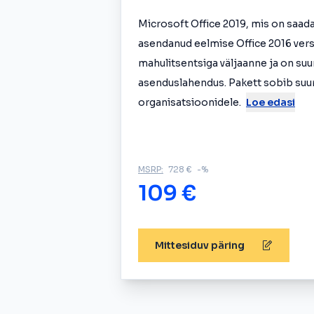
Microsoft Office 2019, mis on saadav
asendanud eelmise Office 2016 versi
mahulitsentsiga väljaanne ja on su
asenduslahendus. Pakett sobib suu
organisatsioonidele.
Loe edasi
MSRP:
728 €
-%
109 €
Mittesiduv päring