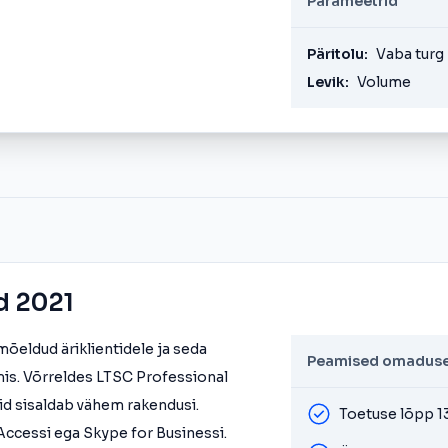
Parameetrid
Päritolu:
Vaba turg
Levik:
Volume
d 2021
õeldud äriklientidele ja seda
Peamised omadus
is. Võrreldes LTSC Professional
id sisaldab vähem rakendusi.
Toetuse lõpp 1
 Accessi ega Skype for Businessi.