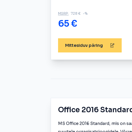
MSRP:
728 €
-%
65 €
Mittesiduv päring
Office 2016 Standar
MS Office 2016 Standard, mis on sa
suurtele organisatsioonidele. Võrre