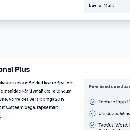
Levik:
Maht
onal Plus
skasutuseks mõeldud kontoripakett,
Peamised omadus
 sisaldab kõiki vajalikke rakendusi,
iivne. Võrreldes versiooniga 2019
Toetuse lõpp 1
oonisüsteemidega, täpsemalt
Ühilduvus: Win
i
Taotlus: Word,