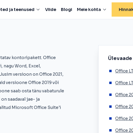
ted ja teenused
Viide
Blogi
Meie kohta
Hinnak
atav kontoripakett. Office
Ülevaade
, nagu Word, Excel,
Office L
usim versioon on Office 2021,
id versioone Office 2019 või
Office L
ioone saab osta tänu vabaturule
Office 2
d on saadaval jae- ja
Office 2
litud Microsoft Office Suite'i
Office 2
Office 2