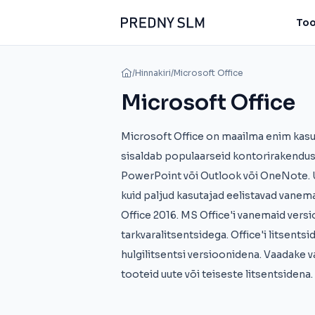
Too
/
Hinnakiri
/
Microsoft Office
Microsoft Office
Microsoft Office on maailma enim kasut
sisaldab populaarseid kontorirakendusi
PowerPoint või Outlook või OneNote. U
kuid paljud kasutajad eelistavad vanema
Office 2016. MS Office'i vanemaid vers
tarkvaralitsentsidega. Office'i litsentsi
hulgilitsentsi versioonidena. Vaadake va
tooteid uute või teiseste litsentsidena.