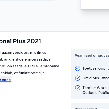
onal Plus 2021
'i uusim versioon, mis ilmus
Peamised omadus
b äriklientidele ja on saadaval
 2021 on saadaval LTSC-versioonina
Toetuse lõpp 1
eeldab, et funktsioonid ja
Ühilduvus: Win
e edasi
Taotlus: Word,
Outlook, Publis