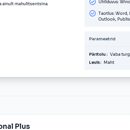
Ühilduvus: Win
 ainult mahulitsentsina.
Taotlus: Word,
Outlook, Publis
Parameetrid
Päritolu :
Vaba turg
Levik:
Maht
onal Plus