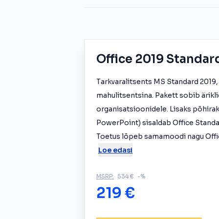
Office 2019 Standar
Tarkvaralitsents MS Standard 2019, 
mahulitsentsina. Pakett sobib ärikli
organisatsioonidele. Lisaks põhira
PowerPoint) sisaldab Office Standar
Toetus lõpeb samamoodi nagu Office
Loe edasi
MSRP:
534 €
-%
219 €