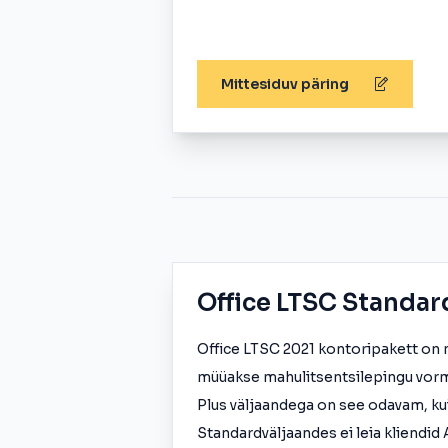
Mittesiduv päring
Office LTSC Standar
Office LTSC 2021 kontoripakett on m
müüakse mahulitsentsilepingu vorm
Plus väljaandega on see odavam, ku
Standardväljaandes ei leia kliendid