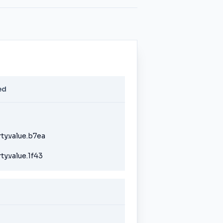
ed
ty.value.b7ea
y.value.1f43