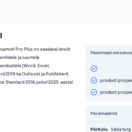
d
samuti Pro Plus on saadaval ainult
Peamised omadus
entidele ja suurtele
kendustele (Word, Excel,
d 2019 ka Outlooki ja Publisherit.
product.proper
 Standard 2016 puhul 2025. aastal.
product.propert
Parameetrid
Päritolu:
Vaba turg