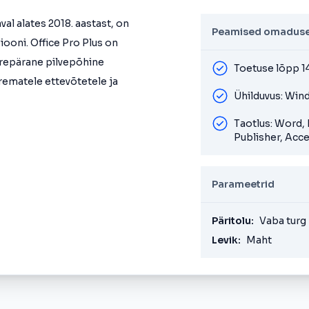
al alates 2018. aastast, on
Peamised omadus
ooni. Office Pro Plus on
urepärane pilvepõhine
Toetuse lõpp 1
rematele ettevõtetele ja
Ühilduvus: Win
Taotlus: Word,
Publisher, Acce
Parameetrid
Päritolu:
Vaba turg
Levik:
Maht