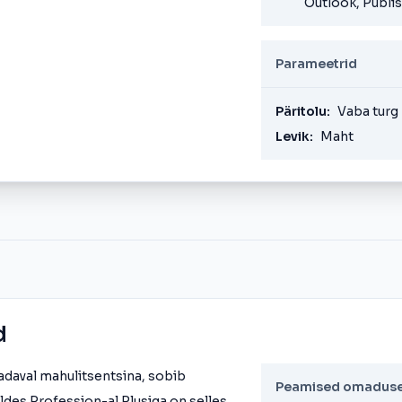
Outlook, Publis
Parameetrid
Päritolu:
Vaba turg
Levik:
Maht
d
adaval mahulitsentsina, sobib
Peamised omadus
ldes Profession-al Plusiga on selles