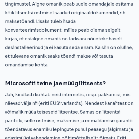
tingimustel. Algne omanik peab uuele omandajale esitama
kõik litsentsi ostmisel saadud originaaldokumendid, sh
maksetõendi. Lisaks tuleb lisada
konverteerimisdokument, milles peab olema selgelt
kirjas, et esialgne omanik on tarkvara nõuetekohaselt
desinstalleerinud ja ei kasuta seda enam. Ka siin on oluline,
et tulevane omanik saaks tõendi makse või tasuta
omandamise kohta.
Microsofti teine jaemüügilitsents?
Jah, kindlasti kohtab neid internetis, resp. pakkumisi, mis
näevad välja nii (eriti EÜSi variandis). Nendest kanalitest on
võimalik müüa teiseseid litsentse. Samas on litsentsi
päritolu, selle ostmise, maksmise ja eemaldamise garantii
tõendatavus enamiku lepingute puhul peaaegu jälgimatu ja
edasimüügi vahendamine põhimõtteliselt võimatu. Eriti