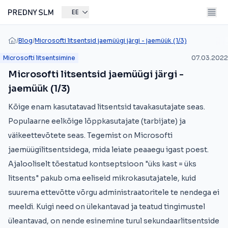
EE
/
Blog
/
Microsofti litsentsid jaemüügi järgi - jaemüük (1/3)
Microsofti litsentsimine
07.03.2022
Microsofti litsentsid jaemüügi järgi -
jaemüük (1/3)
Kõige enam kasutatavad litsentsid tavakasutajate seas.
Populaarne eelkõige lõppkasutajate (tarbijate) ja
väikeettevõtete seas. Tegemist on Microsofti
jaemüügilitsentsidega, mida leiate peaaegu igast poest.
Ajalooliselt tõestatud kontseptsioon "üks kast = üks
litsents" pakub oma eeliseid mikrokasutajatele, kuid
suurema ettevõtte võrgu administraatoritele te nendega ei
meeldi. Kuigi need on ülekantavad ja teatud tingimustel
üleantavad, on nende esinemine turul sekundaarlitsentside