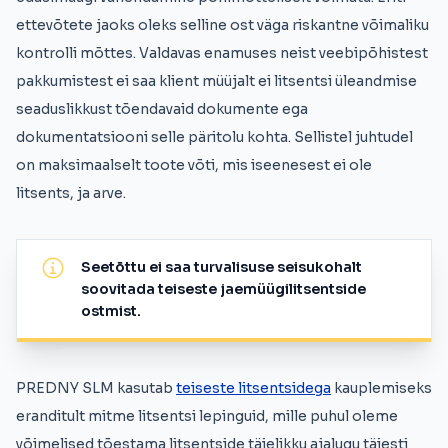
ettevõtete jaoks oleks selline ost väga riskantne võimaliku
kontrolli mõttes. Valdavas enamuses neist veebipõhistest
pakkumistest ei saa klient müüjalt ei litsentsi üleandmise
seaduslikkust tõendavaid dokumente ega
dokumentatsiooni selle päritolu kohta. Sellistel juhtudel
on maksimaalselt toote võti, mis iseenesest ei ole
litsents, ja arve.
Seetõttu ei saa turvalisuse seisukohalt
soovitada teiseste jaemüügilitsentside
ostmist.
PREDNY SLM kasutab
teiseste litsentsidega
kauplemiseks
eranditult mitme litsentsi lepinguid, mille puhul oleme
võimelised tõestama litsentside täielikku ajalugu täiesti