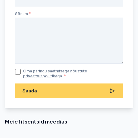
Sõnum
Oma päringu saatmisega nõustute
privaatsuspoliitika
ga.
*
Saada
Meie litsentsid meedias