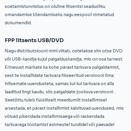
soetamistunnistus on oluline litsentsi seadusliku
omandamise tõendamiseks nagu eespool nimetatud
dokumendid.
FPP litsents USB/DVD
Nagu distributsiooni nimi viitab, ostetakse siin otse DVD
või USB-kandja kujul paigalduskandja, mis on osa tarnest.
Erinevust märkate ka kohe pärast tarkvara paigaldamist,
sest te installidate tarkvara fikseeritud versiooni ilma
hilisemate uuendusteta, samas kui kui tarkvara on alla
laaditud lingi kaudu, siis paigaldate jooksva versiooni.
Seetõttu tuleb füüsiliselt meediumilt installimisel
arvestada, et pärast installimist käivituvad uuendused, mis
võivad pikendada installimisaega või raskendada
tarkvaraga töötamist esimestel tundidel või päevadel