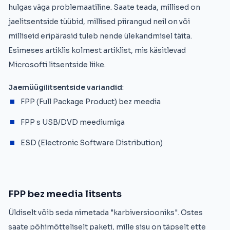
hulgas väga problemaatiline. Saate teada, millised on
jaelitsentside tüübid, millised piirangud neil on või
milliseid eripärasid tuleb nende ülekandmisel täita.
Esimeses artiklis kolmest artiklist, mis käsitlevad
Microsofti litsentside liike.
Jaemüügilitsentside variandid
:
FPP (Full Package Product) bez meedia
FPP s USB/DVD meediumiga
ESD (Electronic Software Distribution)
FPP bez meedia litsents
Üldiselt võib seda nimetada "karbiversiooniks". Ostes
saate põhimõtteliselt paketi, mille sisu on täpselt ette