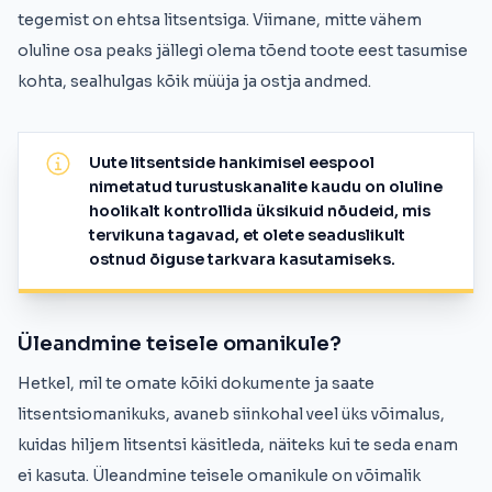
tegemist on ehtsa litsentsiga. Viimane, mitte vähem
oluline osa peaks jällegi olema tõend toote eest tasumise
kohta, sealhulgas kõik müüja ja ostja andmed.
Uute litsentside hankimisel eespool
nimetatud turustuskanalite kaudu on oluline
hoolikalt kontrollida üksikuid nõudeid, mis
tervikuna tagavad, et olete seaduslikult
ostnud õiguse tarkvara kasutamiseks.
Üleandmine teisele omanikule?
Hetkel, mil te omate kõiki dokumente ja saate
litsentsiomanikuks, avaneb siinkohal veel üks võimalus,
kuidas hiljem litsentsi käsitleda, näiteks kui te seda enam
ei kasuta. Üleandmine teisele omanikule on võimalik