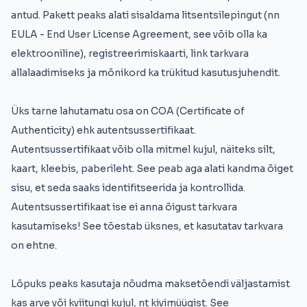
antud. Pakett peaks alati sisaldama litsentsilepingut (nn
EULA - End User License Agreement, see võib olla ka
elektrooniline), registreerimiskaarti, link tarkvara
allalaadimiseks ja mõnikord ka trükitud kasutusjuhendit.
Üks tarne lahutamatu osa on COA (Certificate of
Authenticity) ehk autentsussertifikaat.
Autentsussertifikaat võib olla mitmel kujul, näiteks silt,
kaart, kleebis, paberileht. See peab aga alati kandma õiget
sisu, et seda saaks identifitseerida ja kontrollida.
Autentsussertifikaat ise ei anna õigust tarkvara
kasutamiseks! See tõestab üksnes, et kasutatav tarkvara
on ehtne.
Lõpuks peaks kasutaja nõudma maksetõendi väljastamist
kas arve või kviitungi kujul, nt kivimüügist. See