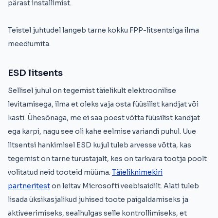
pärast installimist.
Teistel juhtudel langeb tarne kokku FPP-litsentsiga ilma
meediumita.
ESD litsents
Sellisel juhul on tegemist täielikult elektroonilise
levitamisega, ilma et oleks vaja osta füüsilist kandjat või
kasti. Ühesõnaga, me ei saa poest võtta füüsilist kandjat
ega karpi, nagu see oli kahe eelmise variandi puhul. Uue
litsentsi hankimisel ESD kujul tuleb arvesse võtta, kas
tegemist on tarne turustajalt, kes on tarkvara tootja poolt
volitatud neid tooteid müüma.
Täieliknimekiri
partneritest
on leitav Microsofti veebisaidilt. Alati tuleb
lisada üksikasjalikud juhised toote paigaldamiseks ja
aktiveerimiseks, sealhulgas selle kontrollimiseks, et