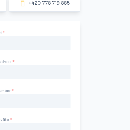
+420 778 719 885
mi
aadress
number
tevõte