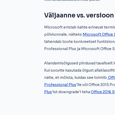
Väljaanne vs. versioon
Microsoft eristab kahte erinevat termin
põlvkonnale, näiteks
Microsoft Office 
tähendab toote konkreetset funktsiona
Professional Plus ja Microsoft Office 
Alandamisõigused piirduvad tavaliselt
Kui soovite kasutada õigust allaklassi
näite, et mõista, kuidas see toimib:
Offi
Professional Plus
'ile või Office 2013 Pr
Plus
'ist downgrade'i teha
Office 2016 S