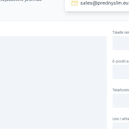
sales@prednyslm.eu
Täielik ni
E-posti 
Telefoni
Linn / et