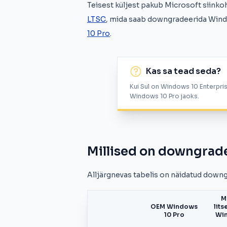
Teisest küljest pakub Microsoft siinko
LTSC
, mida saab downgradeerida Windo
10 Pro
.
Kas sa tead seda?
Kui Sul on Windows 10 Enterprise
Windows 10 Pro jaoks.
Millised on downgrad
Alljärgnevas tabelis on näidatud down
M
OEM Windows
lits
10 Pro
Wi