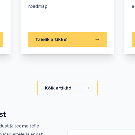
roadmap.
e
Täielik artikkel
Kõik artiklid
st
dust ja teeme teile
vajadustele ja annab