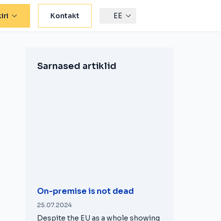
iri
Kontakt
EE
Sarnased artiklid
On-premise is not dead
25.07.2024
Despite the EU as a whole showing