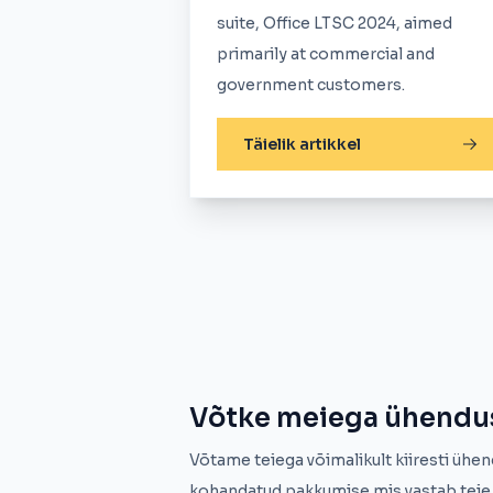
suite, Office LTSC 2024, aimed
primarily at commercial and
government customers.
Täielik artikkel
Võtke meiega ühendu
Võtame teiega võimalikult kiiresti ühen
kohandatud pakkumise mis vastab teie 