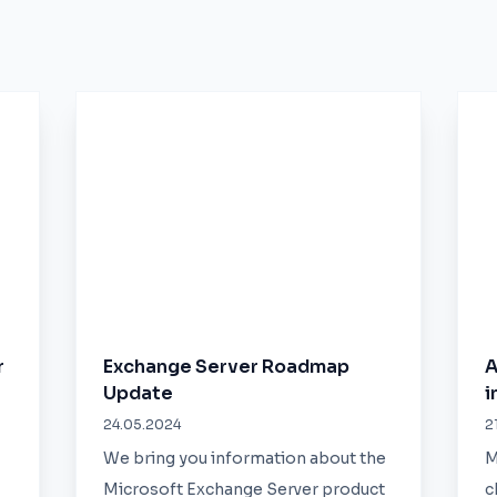
r
Exchange Server Roadmap
A
Update
i
24.05.2024
2
We bring you information about the
M
Microsoft Exchange Server product
c