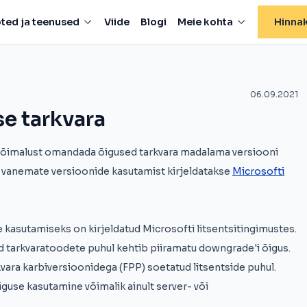
ted ja teenused
Viide
Blogi
Meie kohta
Hinnak
06.09.2021
e tarkvara
võimalust omandada õigused tarkvara madalama versiooni
a vanemate versioonide kasutamist kirjeldatakse
Microsofti
kasutamiseks on kirjeldatud Microsofti litsentsitingimustes.
tarkvaratoodete puhul kehtib piiramatu downgrade'i õigus.
kvara karbiversioonidega (FPP) soetatud litsentside puhul.
se kasutamine võimalik ainult server- või