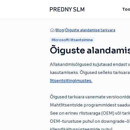
Too
/
Blog
/
Õiguste alandamise tarkvara
Microsofti litsentsimine
Õiguste alandamis
Allakandmisõigused kujutavad endast 
kasutamiseks. Õigused selleks tarkvar
litsentsitingimustes.
Õigused tarkvara vanemate versioonide 
Mahtlitsentside programmidest saadud 
See on erinev riistvaraga (OEM) või tar
OEM-turustuse puhul on downgrade-õigu
kliendikäitussüsteemide puhul.