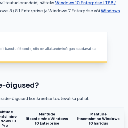
hal teatud erandeid, näiteks
Windows 10 Enterprise LTSB /
ws 8 / 8.1 Enterprise ja Windows 7 Enterprise või
Windows
'i kasutuslitsents, siis on allakandmisõigus saadaval ka
e-õigused?
grade-õigused konkreetse tootevaliku puhul.
ahtude
Mahtude
Mahtude
entsimine
litsentsimine Windows
litsentsimine Windows
ndows 10
10 Enterprise
10 haridus
Pro