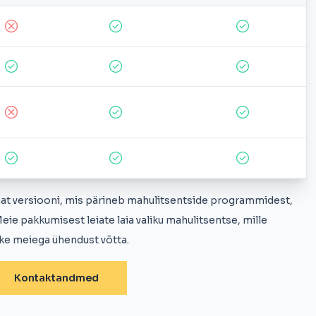
emat versiooni, mis pärineb mahulitsentside programmidest,
ie pakkumisest leiate laia valiku mahulitsentse, mille
tke meiega ühendust võtta.
Kontaktandmed