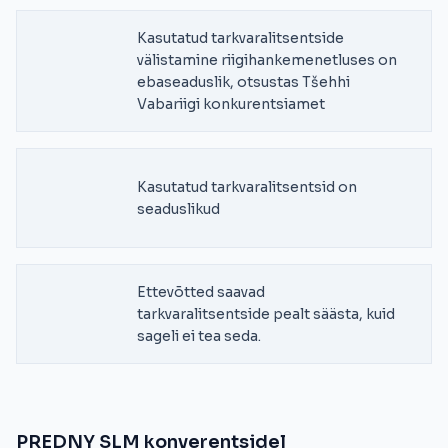
Kasutatud tarkvaralitsentside
välistamine riigihankemenetluses on
ebaseaduslik, otsustas Tšehhi
Vabariigi konkurentsiamet
Kasutatud tarkvaralitsentsid on
seaduslikud
Ettevõtted saavad
tarkvaralitsentside pealt säästa, kuid
sageli ei tea seda.
PREDNY SLM konverentsidel