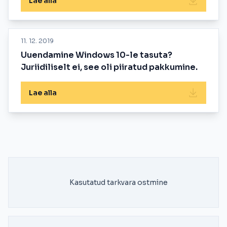
Lae alla
11. 12. 2019
Uuendamine Windows 10-le tasuta?
Juriidiliselt ei, see oli piiratud pakkumine.
Lae alla
Kasutatud tarkvara ostmine