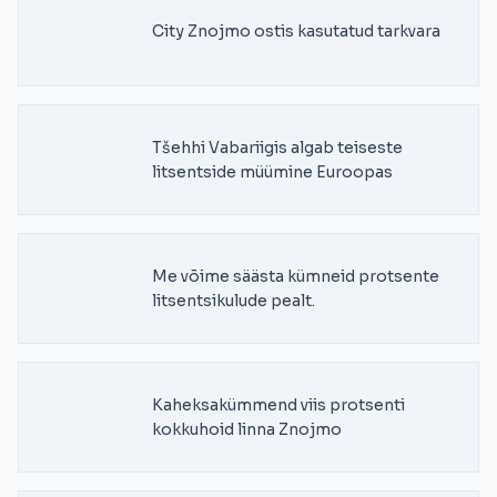
City Znojmo ostis kasutatud tarkvara
Tšehhi Vabariigis algab teiseste
litsentside müümine Euroopas
Me võime säästa kümneid protsente
litsentsikulude pealt.
Kaheksakümmend viis protsenti
kokkuhoid linna Znojmo