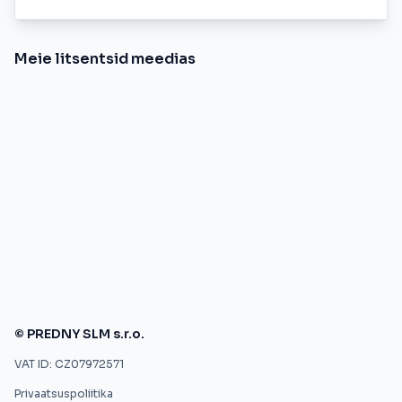
Meie litsentsid meedias
© PREDNY SLM s.r.o.
VAT ID: CZ07972571
Privaatsuspoliitika