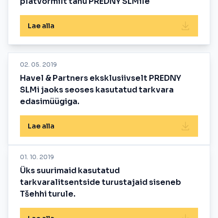
platvormilt tänu PREDNY SLMile
Lae alla
02. 05. 2019
Havel & Partners eksklusiivselt PREDNY
SLMi jaoks seoses kasutatud tarkvara
edasimüügiga.
Lae alla
01. 10. 2019
Üks suurimaid kasutatud
tarkvaralitsentside turustajaid siseneb
Tšehhi turule.