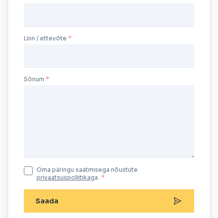
Linn / ettevõte
Sõnum
Oma päringu saatmisega nõustute
privaatsuspoliitika
ga.
*
Saada