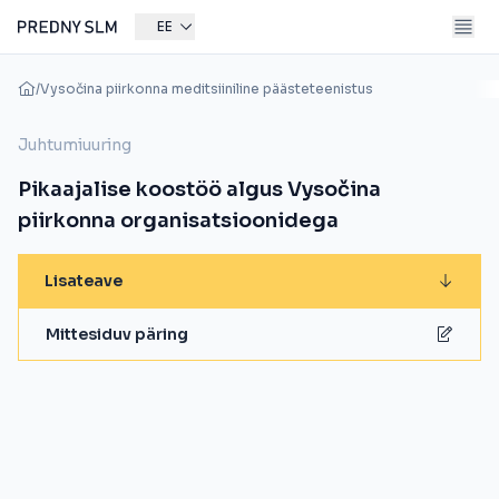
EE
/
Vysočina piirkonna meditsiiniline päästeteenistus
Juhtumiuuring
Pikaajalise koostöö algus Vysočina
piirkonna organisatsioonidega
Lisateave
Mittesiduv päring