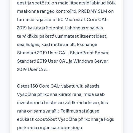
eest ja seetõttu on meie litsentsid läbinud kõik
maakonna ranged kontrollid. PREDNY SLM on
tarninud rajatisele 150 Microsoft Core CAL
2019 kasutaja litsentsi. Lahendus sisaldas
terviklikku paketti uusimatest litsentsidest,
sealhulgas, kuid mitte ainult, Exchange
Standard 2019 User CAL, SharePoint Server
Standard 2019 User CAL ja Windows Server
2019 User CAL.
Ostes 150 Core CALi vabaturult, säästis
Vysočina piirkonna kiirabi raha, mida saab
investeerida teistesse valdkondadesse, kus
raha on sama vajalik. Tellimus sai alguse
edukast koostööst Vysočina piirkonna ja kogu
piirkonna organisatsioonidega.