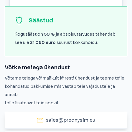
Säästud
Kogusääst on
50 %
ja absoluutarvudes tähendab
see üle
21 060 euro
suurust kokkuhoidu.
Võtke meiega ühendust
Võtame teiega võimalikult kiiresti ühendust ja teeme teile
kohandatud pakkumise mis vastab teie vajadustele ja
annab
teile lisateavet teie soovil
sales@prednyslm.eu