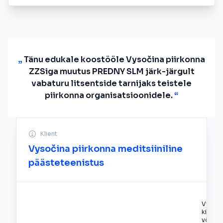
„
Tänu edukale koostööle Vysočina piirkonna
ZZSiga muutus PREDNY SLM järk-järgult
vabaturu litsentside tarnijaks teistele
piirkonna organisatsioonidele.
“
Klient
Vysočina piirkonna meditsiiniline
päästeteenistus
Vysoči
kiirabi
võrgus