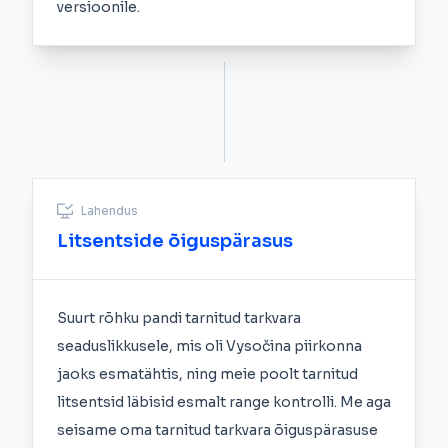
versioonile.
Lahendus
Litsentside õiguspärasus
Suurt rõhku pandi tarnitud tarkvara
seaduslikkusele, mis oli Vysočina piirkonna
jaoks esmatähtis, ning meie poolt tarnitud
litsentsid läbisid esmalt range kontrolli. Me aga
seisame oma tarnitud tarkvara õiguspärasuse