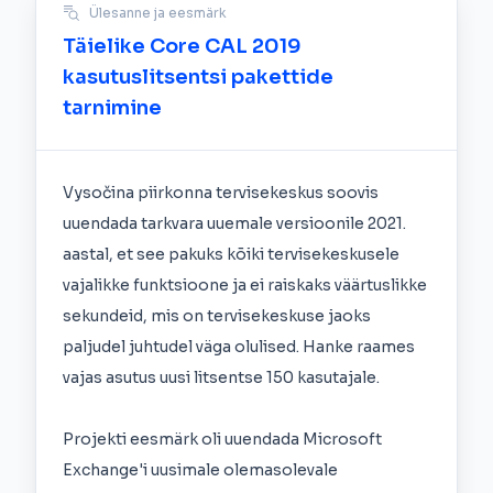
Ülesanne ja eesmärk
Täielike Core CAL 2019
kasutuslitsentsi pakettide
tarnimine
Vysočina piirkonna tervisekeskus soovis
uuendada tarkvara uuemale versioonile 2021.
aastal, et see pakuks kõiki tervisekeskusele
vajalikke funktsioone ja ei raiskaks väärtuslikke
sekundeid, mis on tervisekeskuse jaoks
paljudel juhtudel väga olulised. Hanke raames
vajas asutus uusi litsentse 150 kasutajale.
Projekti eesmärk oli uuendada Microsoft
Exchange'i uusimale olemasolevale