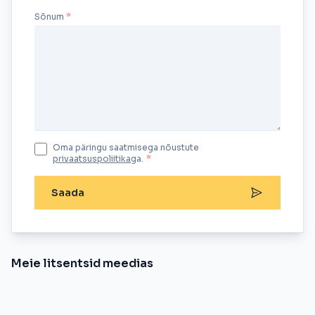
Sõnum
Oma päringu saatmisega nõustute
privaatsuspoliitika
ga.
*
Saada
Meie litsentsid meedias