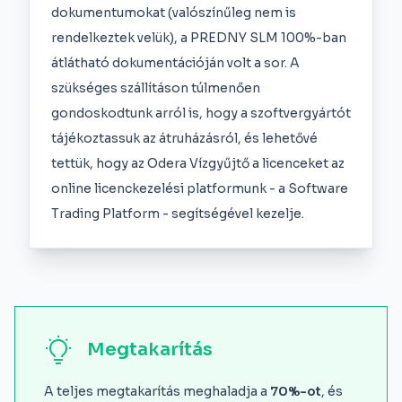
dokumentumokat (valószínűleg nem is
rendelkeztek velük), a PREDNY SLM 100%-ban
átlátható dokumentációján volt a sor. A
szükséges szállításon túlmenően
gondoskodtunk arról is, hogy a szoftvergyártót
tájékoztassuk az átruházásról, és lehetővé
tettük, hogy az Odera Vízgyűjtő a licenceket az
online licenckezelési platformunk - a Software
Trading Platform - segítségével kezelje.
Megtakarítás
A teljes megtakarítás meghaladja a
70%-ot
, és