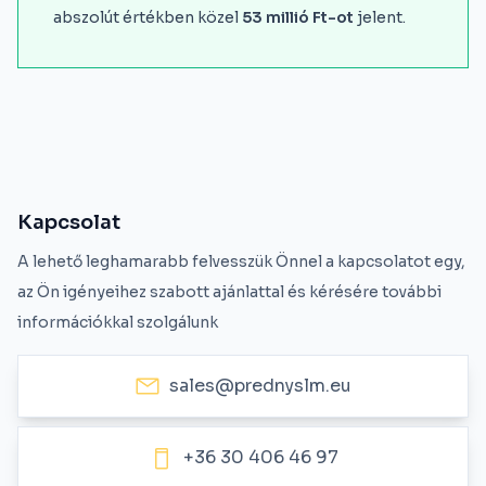
abszolút értékben közel
53 millió Ft-ot
jelent.
Kapcsolat
A lehető leghamarabb felvesszük Önnel a kapcsolatot egy,
az Ön igényeihez szabott ajánlattal és kérésére további
információkkal szolgálunk
sales@prednyslm.eu
+36 30 406 46 97