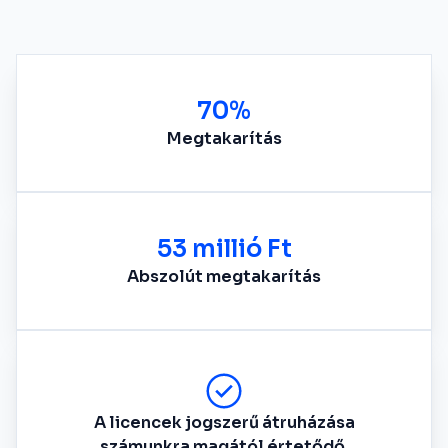
70%
Megtakarítás
53 millió Ft
Abszolút megtakarítás
A licencek jogszerű átruházása
számunkra magától értetődő.