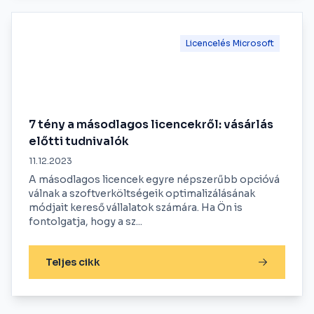
Licencelés Microsoft
7 tény a másodlagos licencekről: vásárlás
előtti tudnivalók
11.12.2023
A másodlagos licencek egyre népszerűbb opcióvá
válnak a szoftverköltségeik optimalizálásának
módjait kereső vállalatok számára. Ha Ön is
fontolgatja, hogy a sz...
Teljes cikk