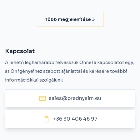
Több megjelenítése
Kapcsolat
A lehető leghamarabb felvesszük Önnel a kapcsolatot egy,
az Ön igényeihez szabott ajánlattal és kérésére további
információkkal szolgálunk
sales@prednyslm.eu
+36 30 406 46 97