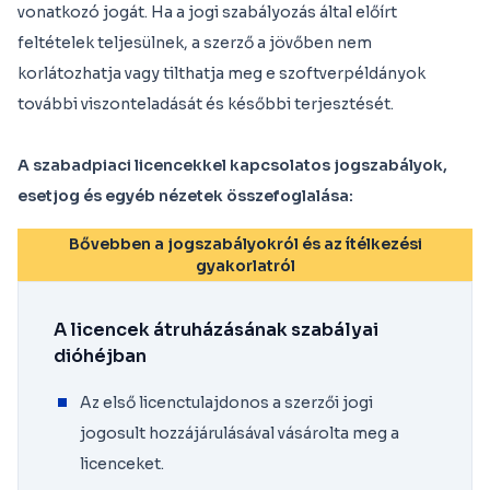
vonatkozó jogát. Ha a jogi szabályozás által előírt
feltételek teljesülnek, a szerző a jövőben nem
korlátozhatja vagy tilthatja meg e szoftverpéldányok
további viszonteladását és későbbi terjesztését.
A szabadpiaci licencekkel kapcsolatos jogszabályok,
esetjog és egyéb nézetek összefoglalása:
Bővebben a jogszabályokról és az ítélkezési
gyakorlatról
A licencek átruházásának szabályai
dióhéjban
Az első licenctulajdonos a szerzői jogi
jogosult hozzájárulásával vásárolta meg a
licenceket.