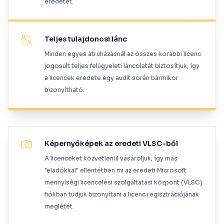
eredetét.
Teljes tulajdonosi lánc
Minden egyes átruházásnál az összes korábbi licenc
jogosult teljes felügyeleti láncolatát biztosítjuk, így
a licencek eredete egy audit során bármikor
bizonyítható.
Képernyőképek az eredeti VLSC-ből
A licenceket közvetlenül vásároljuk, így más
"eladókkal" ellentétben mi az eredeti Microsoft
mennyiségi licencelési szolgáltatási központ (VLSC)
fiókban tudjuk bizonyítani a licenc regisztrációjának
meglétét.