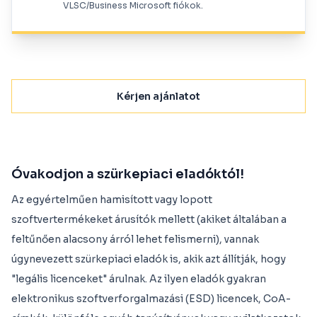
VLSC/Business Microsoft fiókok.
Kérjen ajánlatot
Óvakodjon a szürkepiaci eladóktól!
Az egyértelműen hamisított vagy lopott
szoftvertermékeket árusítók mellett (akiket általában a
feltűnően alacsony árról lehet felismerni), vannak
úgynevezett szürkepiaci eladók is, akik azt állítják, hogy
"legális licenceket" árulnak. Az ilyen eladók gyakran
elektronikus szoftverforgalmazási (ESD) licencek, CoA-