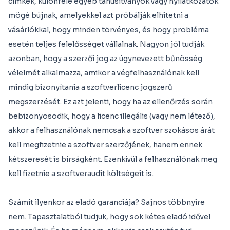
címkék, különféle egyéb tanúsítványok vagy nyilatkozatok
mögé bújnak, amelyekkel azt próbálják elhitetni a
vásárlókkal, hogy minden törvényes, és hogy probléma
esetén teljes felelősséget vállalnak. Nagyon jól tudják
azonban, hogy a szerzői jog az úgynevezett bűnösség
vélelmét alkalmazza, amikor a végfelhasználónak kell
mindig bizonyítania a szoftverlicenc jogszerű
megszerzését. Ez azt jelenti, hogy ha az ellenőrzés során
bebizonyosodik, hogy a licenc illegális (vagy nem létező),
akkor a felhasználónak nemcsak a szoftver szokásos árát
kell megfizetnie a szoftver szerzőjének, hanem ennek
kétszeresét is bírságként. Ezenkívül a felhasználónak meg
kell fizetnie a szoftveraudit költségeit is.
Számít ilyenkor az eladó garanciája? Sajnos többnyire
nem. Tapasztalatból tudjuk, hogy sok kétes eladó idővel