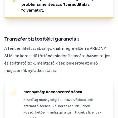
problémamentes szoftverauditálási
folyamatot.
Transzferbiztosítéki garanciák
A fent említett szabványoknak megfelelően a PREDNY
SLM-en keresztül történő minden licencátruházást teljes
és átlátható dokumentáció kísér, beleértve az első
megszerzők nyilatkozatát is:
Mennyiségi licencszerződések
Kizárólag mennyiségi licencszerződésekből
származó licencekkel kereskedünk. Ennek
köszönhetően mindig garantálni tudjuk a licencek