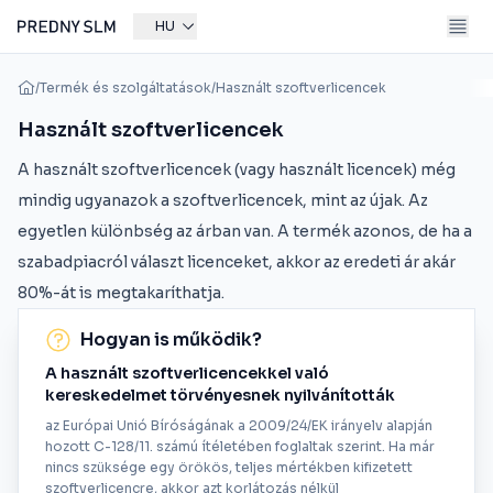
HU
/
Termék és szolgáltatások
/
Használt szoftverlicencek
Használt szoftverlicencek
A használt szoftverlicencek (vagy használt licencek) még
mindig ugyanazok a szoftverlicencek, mint az újak. Az
egyetlen különbség az árban van. A termék azonos, de ha a
szabadpiacról választ licenceket, akkor az eredeti ár akár
80%-át is megtakaríthatja.
Hogyan is működik?
A használt szoftverlicencekkel való
kereskedelmet törvényesnek nyilvánították
az Európai Unió Bíróságának a 2009/24/EK irányelv alapján
hozott C-128/11. számú ítéletében foglaltak szerint. Ha már
nincs szüksége egy örökös, teljes mértékben kifizetett
szoftverlicencre, akkor azt korlátozás nélkül