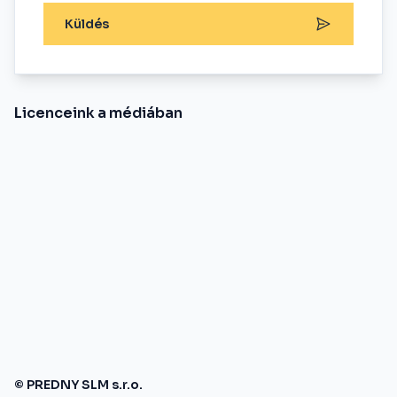
Küldés
Licenceink a médiában
© PREDNY SLM s.r.o.