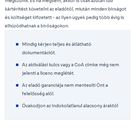
megszűnik. És ha mégsem, akkor is csak azután tud
kártérítést követelni az eladótól, miután minden bírságot
és költséget kifizetett - az ilyen ügyek pedig több évig is
elhúzódhatnak a bíróságokon.
Mindig kérjen teljes és átlátható
dokumentációt.
Az aktiválási kulcs vagy a CoA címke még nem
jelenti a licenc meglétét.
Az eladó garanciája nem mentesíti Önt a
felelősség alól.
Óvakodjon az indokolatlanul alacsony áraktól