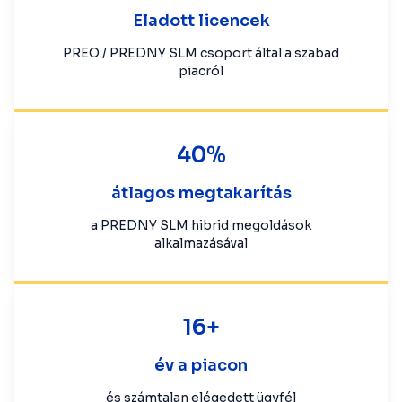
Eladott licencek
PREO / PREDNY SLM csoport által a szabad
piacról
40%
átlagos megtakarítás
a PREDNY SLM hibrid megoldások
alkalmazásával
16+
év a piacon
és számtalan elégedett ügyfél