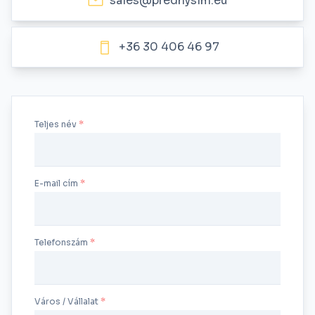
sales@prednyslm.eu
+36 30 406 46 97
Teljes név
E-mail cím
Telefonszám
Város / Vállalat