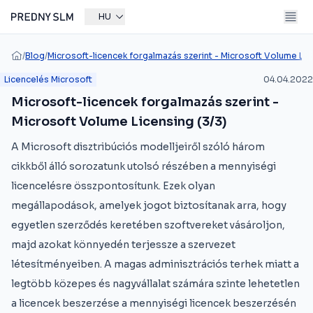
HU
/
Blog
/
Microsoft-licencek forgalmazás szerint - Microsoft Volume Lic
Licencelés Microsoft
04.04.2022
Microsoft-licencek forgalmazás szerint -
Microsoft Volume Licensing (3/3)
A Microsoft disztribúciós modelljeiről szóló három
cikkből álló sorozatunk utolsó részében a mennyiségi
licencelésre összpontosítunk. Ezek olyan
megállapodások, amelyek jogot biztosítanak arra, hogy
egyetlen szerződés keretében szoftvereket vásároljon,
majd azokat könnyedén terjessze a szervezet
létesítményeiben. A magas adminisztrációs terhek miatt a
legtöbb közepes és nagyvállalat számára szinte lehetetlen
a licencek beszerzése a mennyiségi licencek beszerzésén