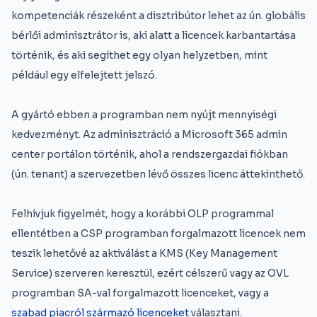
kompetenciák részeként a disztribútor lehet az ún. globális
bérlői adminisztrátor is, aki alatt a licencek karbantartása
történik, és aki segíthet egy olyan helyzetben, mint
például egy elfelejtett jelszó.
A gyártó ebben a programban nem nyújt mennyiségi
kedvezményt. Az adminisztráció a Microsoft 365 admin
center portálon történik, ahol a rendszergazdai fiókban
(ún. tenant) a szervezetben lévő összes licenc áttekinthető.
Felhívjuk figyelmét, hogy a korábbi OLP programmal
ellentétben a CSP programban forgalmazott licencek nem
teszik lehetővé az aktiválást a KMS (Key Management
Service) szerveren keresztül, ezért célszerű vagy az OVL
programban SA-val forgalmazott licenceket, vagy a
szabad piacról származó licenceket
választani.