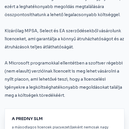
ezért a leghatékonyabb megoldás megtalálására
összpontosíthatunk a lehető legalacsonyabb költséggel.
Kizárólag MPSA, Select és EA szerződésekből vásárolunk
licenceket, ami garantálja a könnyű átruházhatóságot és az
átruházások teljes átláthatóságát.
A Microsoft programokkal ellentétben a szoftver régebbi
(nem elavult) verzióinak licenceit is meg lehet vásárolni a
nyílt piacon, ami lehetővé teszi, hogy a licencelési
igényekre a legköltséghatékonyabb megoldásokat találja
meg a költségek töredékéért.
A PREDNY SLM
a másodlagos licencek piacvezetőjeként nemcsak nagy