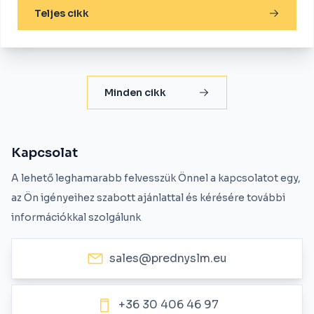
Teljes cikk
Minden cikk
Kapcsolat
A lehető leghamarabb felvesszük Önnel a kapcsolatot egy,
az Ön igényeihez szabott ajánlattal és kérésére további
információkkal szolgálunk
sales@prednyslm.eu
+36 30 406 46 97