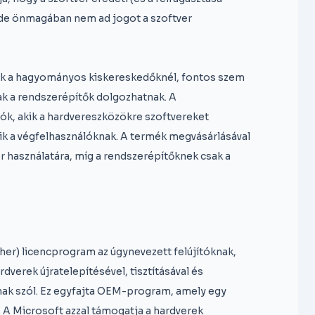
 de önmagában nem ad jogot a szoftver
ók a hagyományos kiskereskedőknél, fontos szem
ak a rendszerépítők dolgozhatnak. A
k, akik a hardvereszközökre szoftvereket
tik a végfelhasználóknak. A termék megvásárlásával
er használatára, míg a rendszerépítőknek csak a
er) licencprogram az úgynevezett felújítóknak,
rdverek újratelepítésével, tisztításával és
knak szól. Ez egyfajta OEM-program, amely egy
. A Microsoft azzal támogatja a hardverek