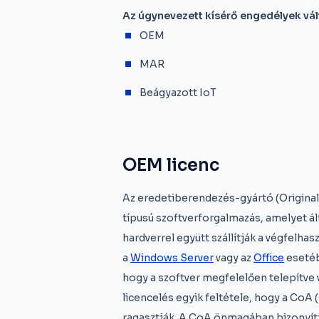
Az úgynevezett kísérő engedélyek vál
OEM
MAR
Beágyazott IoT
OEM licenc
Az eredetiberendezés-gyártó (Origina
típusú szoftverforgalmazás, amelyet ált
hardverrel együtt szállítják a végfelh
a
Windows Server
vagy az
Office
esetéb
hogy a szoftver megfelelően telepítve
licencelés egyik feltétele, hogy a CoA 
ragasztják. A CoA önmagában bizonyítja