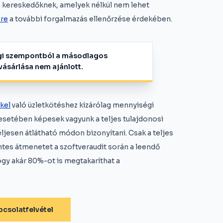
 a kereskedőknek, amelyek nélkül nem lehet
sre
a további forgalmazás ellenőrzése érdekében.
ági szempontból a másodlagos
ásárlása nem ajánlott.
kel
való üzletkötéshez kizárólag mennyiségi
esetében képesek vagyunk a teljes tulajdonosi
teljesen átlátható módon bizonyítani. Csak a teljes
tes átmenetet a szoftveraudit során a leendő
ogy akár 80%-ot is megtakaríthat a
csolatfelvétel