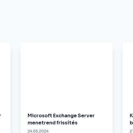
r
Microsoft Exchange Server
K
menetrend frissítés
b
24.05.2024
2