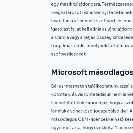
egy másik tulajdonosra. Természetese
meghatározott valamennyi feltételnek te
távolítania a licencelt szoftvert, és m
igazolást is, át kell adnia az új tulaj
a számla vagy a teljes összeg kifizeté
forgalmazó felé, amelynek tartalmaznia
szoftverlicencet.
Microsoft másodlagos
Bár az interneten találkozhatunk azzal 
kötöttek, és viszonteladásuk nem lehet
licencfeltételek kimondják, hogy a szo
lenniük a vonatkozó jogszabályokkal. 
másodlagos OEM-licencekkel való keresk
figyelmet arra, hogy ezekkel a "licence