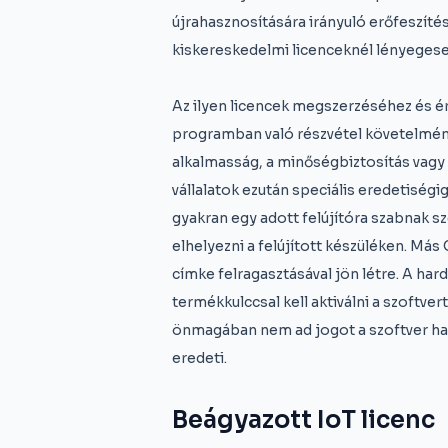
újrahasznosítására irányuló erőfeszít
kiskereskedelmi licenceknél lényegese
Az ilyen licencek megszerzéséhez és ért
programban való részvétel követelmény
alkalmasság, a minőségbiztosítás vagy 
vállalatok ezután speciális eredetiség
gyakran egy adott felújítóra szabnak s
elhelyezni a felújított készüléken. M
címke felragasztásával jön létre. A har
termékkulccsal kell aktiválni a szoftv
önmagában nem ad jogot a szoftver hasz
eredeti.
Beágyazott IoT licenc