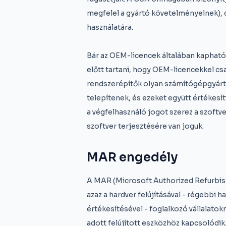
megfelel a gyártó követelményeinek),
használatára.
Bár az OEM-licencek általában kaphat
előtt tartani, hogy OEM-licencekkel cs
rendszerépítők olyan számítógépgyártó
telepítenek, és ezeket együtt értékesí
a végfelhasználó jogot szerez a szoftv
szoftver terjesztésére van joguk.
MAR engedély
A MAR (Microsoft Authorized Refurbish
azaz a hardver felújításával - régebbi ha
értékesítésével - foglalkozó vállalato
adott felújított eszközhöz kapcsolódik