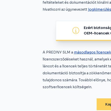
feltételeket és dokumentációt kínálni
hivatkozni az úgynevezett
jogkimerülé
Ezért biztons
OEM-licencek v
A PREDNY SLM a
másodlagos licencek
licencszerződéseket használ, amelyek 
láncot és a licencek teljes történetét 
dokumentáció biztosítja a zökkenőmen
tulajdonos számára. További előnye, h
szoftverlicencek költségein.
Kap