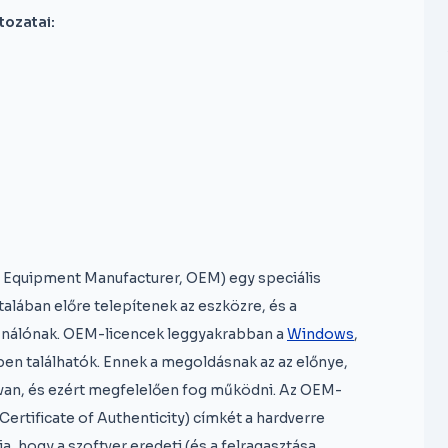
tozatai:
l Equipment Manufacturer, OEM) egy speciális
alában előre telepítenek az eszközre, és a
asználónak. OEM-licencek leggyakrabban a
Windows
,
en találhatók. Ennek a megoldásnak az az előnye,
 van, és ezért megfelelően fog működni. Az OEM-
(Certificate of Authenticity) címkét a hardverre
, hogy a szoftver eredeti (és a felragasztása