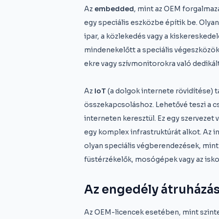
Az
e
mbedded
, mint az OEM forgalmazá
egy speciális eszközbe építik be. Olya
ipar, a közlekedés vagy a kiskereskede
mindenekelőtt a speciális végeszközökr
ekre vagy szívmonitorokra való dedikál
Az
IoT
(a dolgok internete rövidítése) t
összekapcsoláshoz. Lehetővé teszi a cs
interneten keresztül. Ez egy szervezet
egy komplex infrastruktúrát alkot. Az
olyan speciális végberendezések, mint 
füstérzékelők, mosógépek vagy az iskola
Az engedély átruházás
Az OEM-licencek esetében, mint szinte