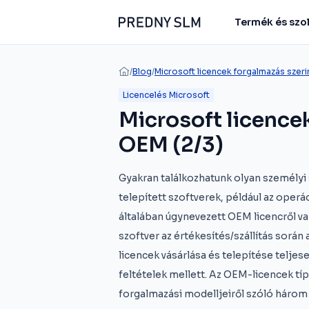
Termék és szo
/
Blog
/
Microsoft licencek forgalmazás szeri
Licencelés Microsoft
Microsoft licencek
OEM (2/3)
Gyakran találkozhatunk olyan személyi
telepített szoftverek, például az oper
általában úgynevezett OEM licencről va
szoftver az értékesítés/szállítás sorá
licencek vásárlása és telepítése telje
feltételek mellett. Az OEM-licencek típ
forgalmazási modelljeiről szóló három