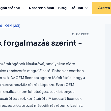
lgáltatások
Referenciáink
Blog
Rólunk
Árlista
nt - OEM (2/3)
21.03.2022
 forgalmazás szerint -
 számítógépek kínálatával, amelyeken előre
ációs rendszer is megtalálható. Ebben az esetben
n szó. Az OEM licencprogram fő feltétele, hogy a
n a hardvereszköz részét képezze. Ezért OEM
sen önállóan nem lehetséges, csak bizonyos
usairól és azok korlátairól a Microsoft licencek
 részes cikksorozat második részében olvashat.