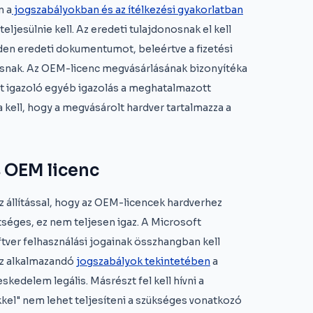
n a
jogszabályokban és az ítélkezési gyakorlatban
ljesülnie kell. Az eredeti tulajdonosnak el kell
inden eredeti dokumentumot, beleértve a fizetési
donosnak. Az OEM-licenc megvásárlásának bizonyítéka
sét igazoló egyéb igazolás a meghatalmazott
 kell, hogy a megvásárolt hardver tartalmazza a
 OEM licenc
az állítással, hogy az OEM-licencek hardverhez
séges, ez nem teljesen igaz. A Microsoft
ftver felhasználási jogainak összhangban kell
Az alkalmazandó
jogszabályok tekintetében
a
edelem legális. Másrészt fel kell hívni a
kkel" nem lehet teljesíteni a szükséges vonatkozó