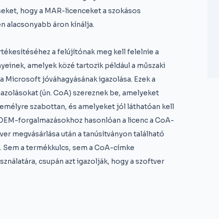
éseket, hogy a MAR-licenceket a szokásos
n alacsonyabb áron kínálja.
ékesítéséhez a felújítónak meg kell felelnie a
einek, amelyek közé tartozik például a műszaki
a Microsoft jóváhagyásának igazolása. Ezek a
igazolásokat (ún. CoA) szereznek be, amelyeket
zemélyre szabottan, és amelyeket jól láthatóan kell
ás OEM-forgalmazásokhoz hasonlóan a licenc a CoA-
dver megvásárlása után a tanúsítványon található
ert. Sem a termékkulcs, sem a CoA-címke
nálatára, csupán azt igazolják, hogy a szoftver