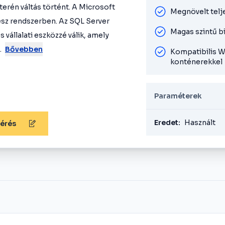
erén váltás történt. A Microsoft
Megnövelt telj
gész rendszerben. Az SQL Server
Magas szintű bi
 vállalati eszközzé válik, amely
.
Bővebben
Kompatibilis W
konténerekkel
Paraméterek
Eredet:
Használt
kérés