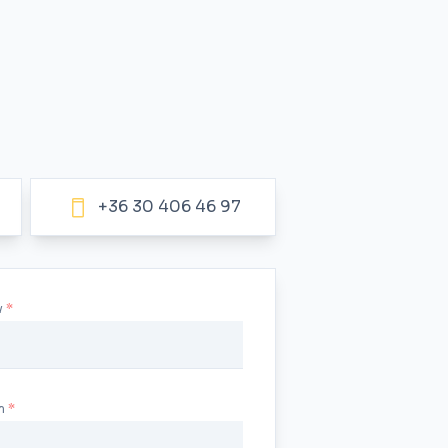
+36 30 406 46 97
v
m