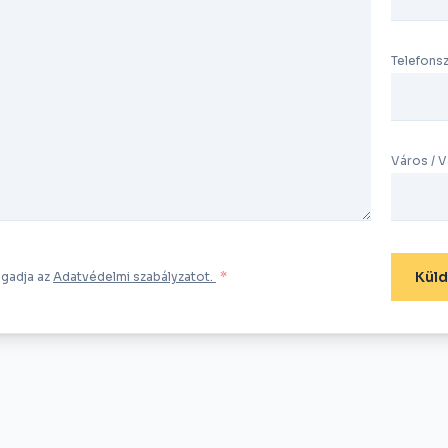
Telefons
Város / Vá
Kül
ogadja az
Adatvédelmi szabályzatot.
*