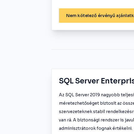
Nem kötelező érvényű ajánlat
SQL Server Enterpri
Az SQL Server 2019 nagyobb telje
méretezhetőséget biztosít az össze
szervezeteknek stabil rendelkezésre
van rá. A biztonsági rendszer is jav
adminisztrátorok fognak értékelni.