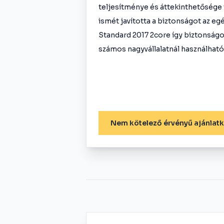
teljesítménye és áttekinthetősége t
ismét javította a biztonságot az e
Standard 2017 2core így biztonságos
számos nagyvállalatnál használható
Nem kötelező érvényű ajánlat