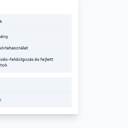
k
mény
óriahasználat
zés-feldolgozás és fejlett
atok
c