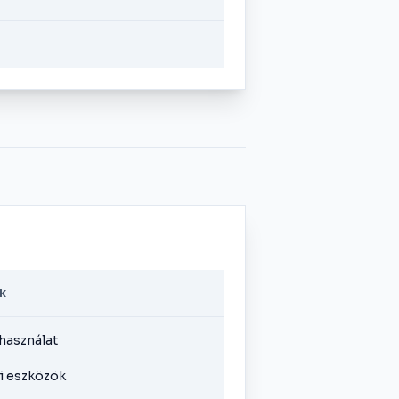
k
asználat
ai eszközök