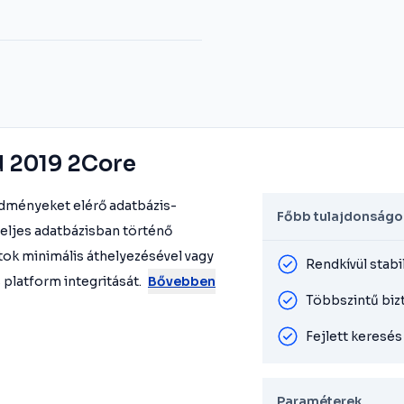
d 2019 2Core
edményeket elérő adatbázis-
Főbb tulajdonságo
 teljes adatbázisban történő
tok minimális áthelyezésével vagy
Rendkívül stabi
 platform integritását.
Bővebben
Többszintű biz
Fejlett keresé
Paraméterek