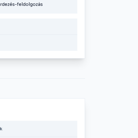
kérdezés-feldolgozás
k