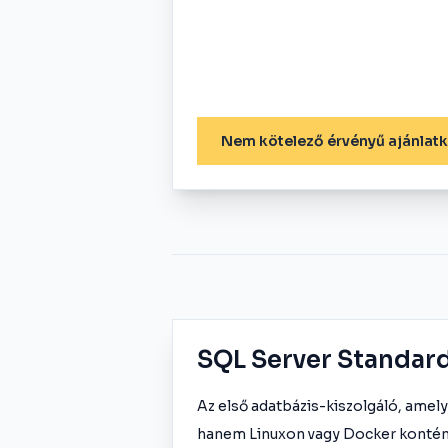
Nem kötelező érvényű ajánlat
SQL Server Standar
Az első adatbázis-kiszolgáló, ame
hanem Linuxon vagy Docker konténe