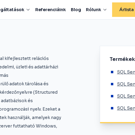
lgáltatások
Referenciáink
Blog
Rólunk
Árlista
l kifejlesztett relációs
Termékek
elmi, üzleti és adattárházi
SQL Ser
 más
ülő adatok tárolása és
SQL Ser
ekérdezőnyelvre (Structured
SQL Ser
 adatbázisok és
SQL Ser
programozási nyelv. Ezeket a
tek használják, amelyek nagy
zerver futtatható Windows,