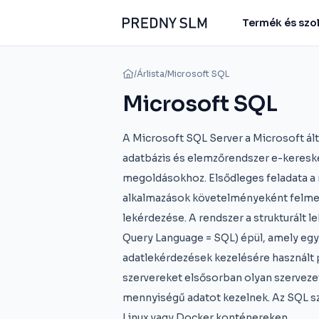
Termék és szo
/
Árlista
/
Microsoft SQL
Microsoft SQL
A Microsoft SQL Server a Microsoft álta
adatbázis és elemzőrendszer e-keresked
megoldásokhoz. Elsődleges feladata a
alkalmazások követelményeként felmer
lekérdezése. A rendszer a strukturált l
Query Language = SQL) épül, amely egy
adatlekérdezések kezelésére használt 
szervereket elsősorban olyan szerveze
mennyiségű adatot kezelnek. Az SQL s
Linux vagy Docker konténereken.