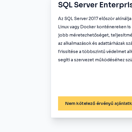
SQL Server Enterpri
Az SQL Server 2017 először akínálj
Linux vagy Docker konténereken is 
jobb méretezhetőséget, teljesítmén
az alkalmazások és adattárházak sz
frissítése a többszintű védelmet a
segíti a szervezet működéséhez sz
Nem kötelező érvényű ajánlat