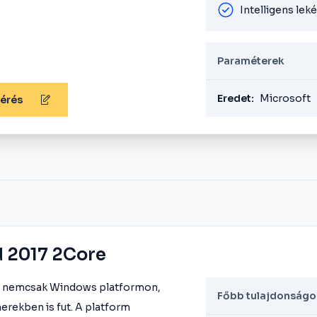
Intelligens le
Paraméterek
Eredet:
Microsoft
kérés
d 2017 2Core
ly nemcsak Windows platformon,
Főbb tulajdonságo
rekben is fut. A platform