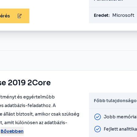
Eredet:
Microsoft
kérés
se 2019 2Core
sítményt és egyértelműbb
Főbb tulajdonságo
s adatbázis-feladathoz. A
 állást biztosít, amikor csak szükség
Jobb memóriah
ult, amit különösen az adatbázis-
Fejlett analitik
Bővebben