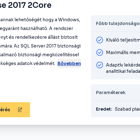
se 2017 2Core
a annak lehetőségét hogy a Windows,
Főbb tulajdonságo
egyaránt használható. A rendszer
yt és rendelkezésre állást biztosít
Kiváló teljesít
ámára. Az SQL Server 2017 biztonsági
Maximális mem
lkalmazó biztonsági megközelítéssel
ükséges adatok védelmét.
Bővebben
Adaptív lekérde
analitikai felad
Paraméterek
Eredet:
Szabad pia
kérés