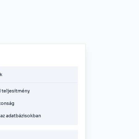
k
l teljesítmény
tonság
s az adatbázisokban