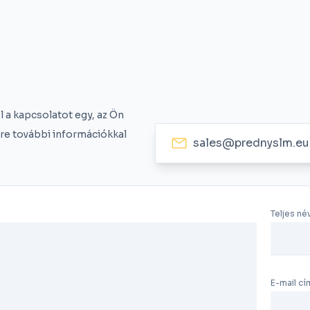
 a kapcsolatot egy, az Ön
ére további információkkal
sales@prednyslm.eu
Teljes né
E-mail cí