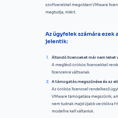
szoftverekkel megoldani VMware licenc
megtudja, miért.
Az ügyfelek számára ezek 
jelentik:
Állandó licenceket már nem lehet 
A meglévő örökös licencekkel rende
licencekre váltsanak.
A támogatás megszűnése és az elő
Az örökös licenccel rendelkező ügyf
VMware támogatása megszűnik, amik
nem tudnak majd újabb verziókra fri
modellre kell váltaniuk.