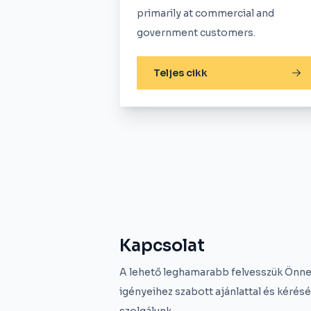
primarily at commercial and
government customers.
Teljes cikk
Kapcsolat
A lehető leghamarabb felvesszük Önnel
igényeihez szabott ajánlattal és kérés