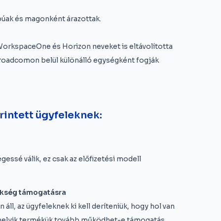
apúak és magonként árazottak.
rkspaceOne és Horizon neveket is eltávolította
 Broadcomon belül különálló egységként fogják
érintett ügyfeleknek:
ssé válik, ez csak az előfizetési modell
zükség támogatásra
ll, az ügyfeleknek ki kell deríteniük, hogy hol van
melyik termékük tovább működhet-e támogatás