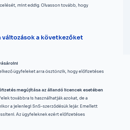
elését, mint eddig. Olvasson tovább, hogy
a változások a következőket
vásárolni
lkező ügyfeleket arra ösztönzik, hogy előfizetéses
fizetés megújítása az állandó licencek esetében
elek továbbra is használhatják azokat, de a
or a jelenlegi SnS-szerződésük lejár. Emellett
ssíteni. Az ügyfeleknek ezért előfizetéses