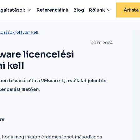
lgáltatások
Referenciáink
Blog
Rólunk
Árlista
ozásokról tudni kell
29.01.2024
are licencelési
i kell
 felvásárolta a VMware-t, a vállalat jelentős
cencelést illetően:
;
re.
k, hogy még inkább érdemes lehet másodlagos