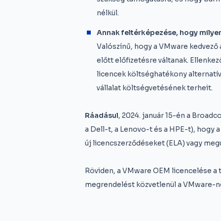
nélkül.
Annak feltérképezése, hogy milye
Valószínű, hogy a VMware kedvező ár
előtt előfizetésre váltanak. Ellenk
licencek költséghatékony alternatív
vállalat költségvetésének terheit.
Ráadásul
, 2024. január 15-én a Broad
a Dell-t, a Lenovo-t és a HPE-t), hogy
új licencszerződéseket (ELA) vagy megú
Röviden, a VMware OEM licencelése a 
megrendelést közvetlenül a VMware-nél 