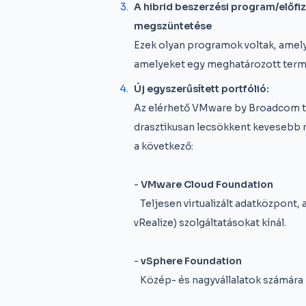
A hibrid beszerzési program/előf
megszüntetése
Ezek olyan programok voltak, amelye
amelyeket egy meghatározott termé
Új egyszerűsített portfólió:
Az elérhető VMware by Broadcom t
drasztikusan lecsökkent kevesebb 
a következő:
-
VMware Cloud Foundation
Teljesen virtualizált adatközpont,
vRealize) szolgáltatásokat kínál.
-
vSphere Foundation
Közép- és nagyvállalatok számára -