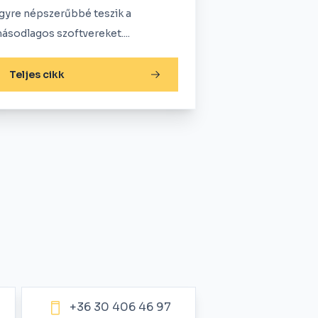
gyre népszerűbbé teszik a
ásodlagos szoftvereket....
Teljes cikk
+36 30 406 46 97