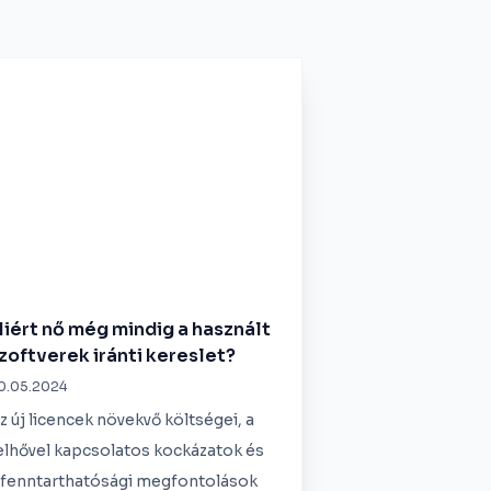
iért nő még mindig a használt
zoftverek iránti kereslet?
0.05.2024
z új licencek növekvő költségei, a
elhővel kapcsolatos kockázatok és
 fenntarthatósági megfontolások