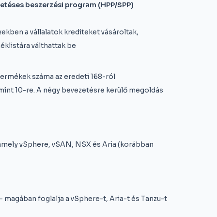
izetéses beszerzési program (HPP/SPP)
kben a vállalatok krediteket vásároltak,
klistára válthattak be
ermékek száma az eredeti 168-ról
mint 10-re. A négy bevezetésre kerülő megoldás
 amely vSphere, vSAN, NSX és Aria (korábban
 magában foglalja a vSphere-t, Aria-t és Tanzu-t