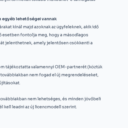
n egyéb lehetőségei vannak
akat kínál majd azoknak az ügyfeleknek, akik idő
ező esetben fontolja meg, hogy a másodlagos
át jelenthetnek, amely jelentősen csökkenti a
com tájékoztatta valamennyi OEM-partnerét (köztük
 a továbbiakban nem fogad el új megrendeléseket,
jításokat.
továbbiakban nem lehetséges, és minden jövőbeli
kell leadni az új licencmodell szerint.