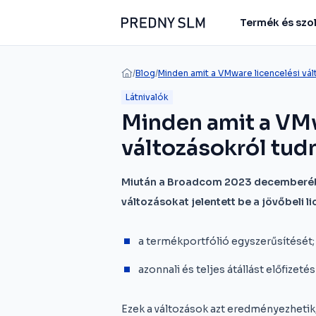
Termék és szo
/
Blog
/
Minden amit a VMware licencelési vált
Látnivalók
Minden amit a VMw
változásokról tudn
Miután a Broadcom 2023 decemberében
változásokat jelentett be a jövőbeli li
a termékportfólió egyszerűsítését
azonnali és teljes átállást előfizetés
Ezek a változások azt eredményezheti