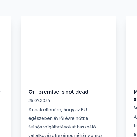
r
On-premise is not dead
M
s
25.07.2024
3
Annak ellenére, hogy az EU
A
egészében évről évre nőtt a
f
felhőszolgáltatásokat használó
a
vállalkozások száma, néhány uniós