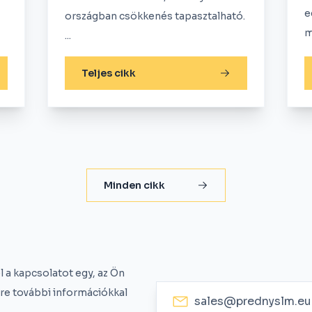
e
országban csökkenés tapasztalható.
m
...
Teljes cikk
Minden cikk
 a kapcsolatot egy, az Ön
ére további információkkal
sales@prednyslm.eu