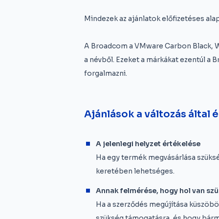
Mindezek az ajánlatok előfizetéses al
A Broadcom a VMware Carbon Black, Wo
a névből. Ezeket a márkákat ezentúl a
forgalmazni.
Ajánlások a változás által 
A jelenlegi helyzet értékelése
Ha egy termék megvásárlása szüksége
keretében lehetséges.
Annak felmérése, hogy hol van s
Ha a szerződés megújítása küszöbön á
szükség támogatásra, és hogy bár