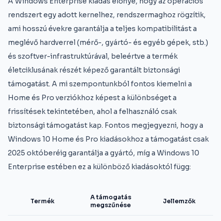
A Windows Enterprise kiadás előnye, hogy az operációs
rendszert egy adott kernelhez, rendszermaghoz rögzítik,
ami hosszú évekre garantálja a teljes kompatibilitást a
meglévő hardverrel (mérő-, gyártó- és egyéb gépek, stb.)
és szoftver-infrastruktúrával, beleértve a termék
életciklusának részét képező garantált biztonsági
támogatást. A mi szempontunkból fontos kiemelni a
Home és Pro verziókhoz képest a különbséget a
frissítések tekintetében, ahol a felhasználó csak
biztonsági támogatást kap. Fontos megjegyezni, hogy a
Windows 10 Home és Pro kiadásokhoz a támogatást csak
2025 októberéig garantálja a gyártó, míg a Windows 10
Enterprise estében ez a különböző kiadásoktól függ:
A támogatás
Termék
Jellemzők
megszűnése