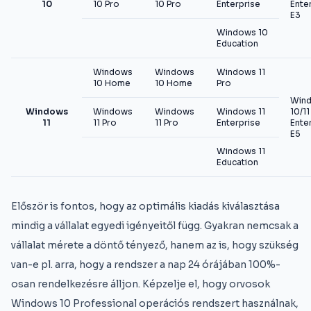
10
10 Pro
10 Pro
Enterprise
Ente
E3
Windows 10
Education
Windows
Windows
Windows 11
10 Home
10 Home
Pro
Win
Windows
Windows
Windows
Windows 11
10/11
11
11 Pro
11 Pro
Enterprise
Ente
E5
Windows 11
Education
Először is fontos, hogy az optimális kiadás kiválasztása
mindig a vállalat egyedi igényeitől függ. Gyakran nemcsak a
vállalat mérete a döntő tényező, hanem az is, hogy szükség
van-e pl. arra, hogy a rendszer a nap 24 órájában 100%-
osan rendelkezésre álljon. Képzelje el, hogy orvosok
Windows 10 Professional operációs rendszert használnak,