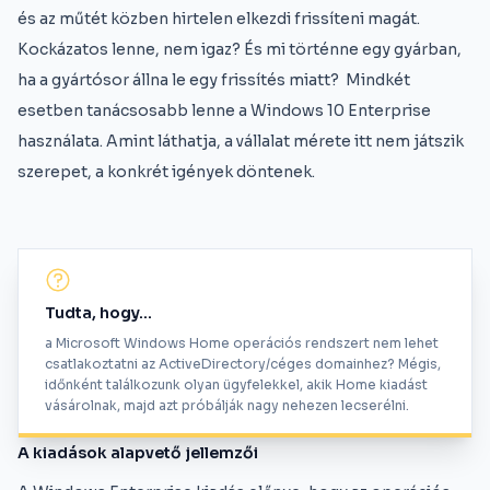
és az műtét közben hirtelen elkezdi frissíteni magát.
Kockázatos lenne, nem igaz? És mi történne egy gyárban,
ha a gyártósor állna le egy frissítés miatt? Mindkét
esetben tanácsosabb lenne a Windows 10 Enterprise
használata. Amint láthatja, a vállalat mérete itt nem játszik
szerepet, a konkrét igények döntenek.
Tudta, hogy...
a Microsoft Windows Home operációs rendszert nem lehet
csatlakoztatni az ActiveDirectory/céges domainhez? Mégis,
időnként találkozunk olyan ügyfelekkel, akik Home kiadást
vásárolnak, majd azt próbálják nagy nehezen lecserélni.
A kiadások alapvető jellemzői