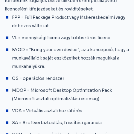
Kezdetnek foglaljuk össze cikkben szereplő alapvető
licencelési kifejezéseket és rövidítéseket.
FPP = Full Package Product vagy kiskereskedelmi vagy
dobozos változat
VL = mennyiségi licenc vagy többszörös licenc
BYOD = "Bring your own device", az a koncepció, hogy a
munkavállalók saját eszközeiket hozzák magukkal a
munkahelyükre.
OS = operációs rendszer
MDOP = Microsoft Desktop Optimization Pack
(Microsoft asztali optimalizálási csomag)
VDA = Virtuális asztali hozzáférés
SA = Szoftverbiztosítás, frissítési garancia