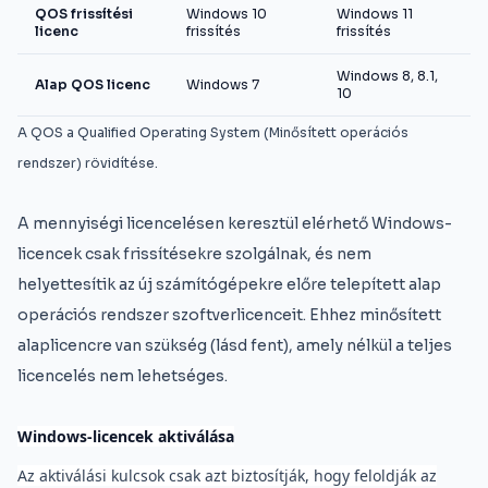
QOS frissítési
Windows 10
Windows 11
licenc
frissítés
frissítés
Windows 8, 8.1,
Alap QOS licenc
Windows 7
10
A QOS a Qualified Operating System (Minősített operációs
rendszer) rövidítése.
A mennyiségi licencelésen keresztül elérhető Windows-
licencek csak frissítésekre szolgálnak, és nem
helyettesítik az új számítógépekre előre telepített alap
operációs rendszer szoftverlicenceit. Ehhez minősített
alaplicencre van szükség (lásd fent), amely nélkül a teljes
licencelés nem lehetséges.
Windows-licencek aktiválása
Az aktiválási kulcsok csak azt biztosítják, hogy feloldják az