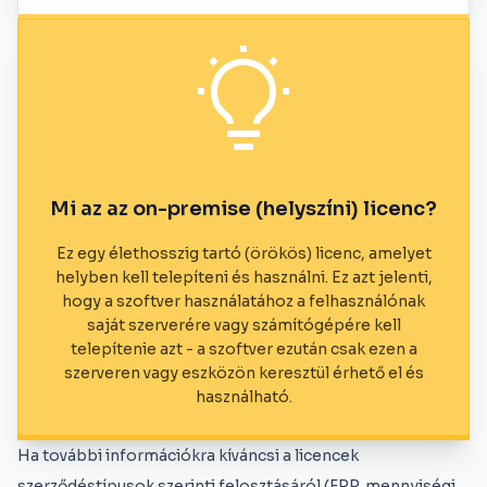
Mi az az on-premise (helyszíni) licenc?
Ez egy élethosszig tartó (örökös) licenc, amelyet
helyben kell telepíteni és használni. Ez azt jelenti,
hogy a szoftver használatához a felhasználónak
saját szerverére vagy számítógépére kell
telepítenie azt - a szoftver ezután csak ezen a
szerveren vagy eszközön keresztül érhető el és
használható.
Ha további információkra kíváncsi a licencek
szerződéstípusok szerinti felosztásáról (FPP, mennyiségi