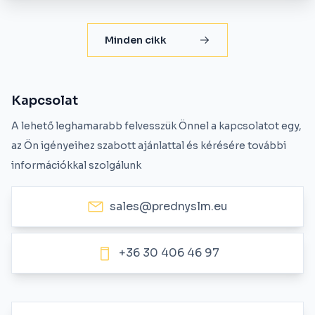
Minden cikk
Kapcsolat
A lehető leghamarabb felvesszük Önnel a kapcsolatot egy,
az Ön igényeihez szabott ajánlattal és kérésére további
információkkal szolgálunk
sales@prednyslm.eu
+36 30 406 46 97