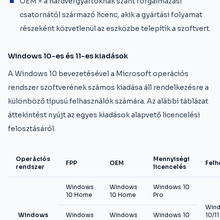
OEM = a hardvergyártóknak szánt forgalmazási
csatornától származó licenc, akik a gyártási folyamat
részeként közvetlenül az eszközbe telepítik a szoftvert.
Windows 10-es és 11-es kiadások
A Windows 10 bevezetésével a Microsoft operációs
rendszer szoftverének számos kiadása áll rendelkezésre a
különböző típusú felhasználók számára. Az alábbi táblázat
áttekintést nyújt az egyes kiadások alapvető licencelési
felosztásáról.
Operációs
Mennyiségi
FPP
OEM
Felh
rendszer
licencelés
Windows
Windows
Windows 10
10 Home
10 Home
Pro
Win
Windows
Windows
Windows
Windows 10
10/11