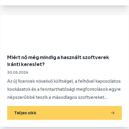
Miért nő még mindig a használt szoftverek
iránti kereslet?
30.05.2024
Az új licencek növekvő költségei, a felhővel kapcsolatos
kockázatok és a fenntarthatósági megfontolások egyre
népszerűbbé teszik a másodlagos szoftvereket....
Teljes cikk