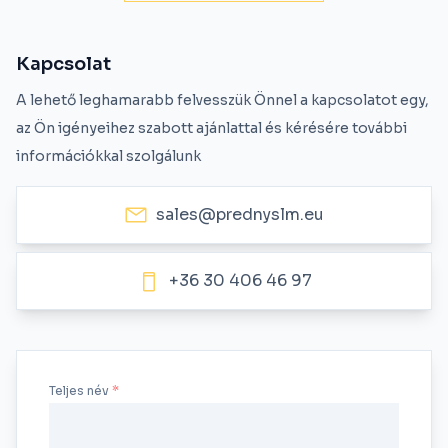
Kapcsolat
A lehető leghamarabb felvesszük Önnel a kapcsolatot egy,
az Ön igényeihez szabott ajánlattal és kérésére további
információkkal szolgálunk
sales@prednyslm.eu
+36 30 406 46 97
Teljes név