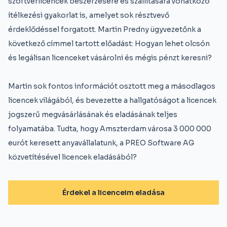
szoftverlicencek beszerzésére és szállítására vonatkozó
ítélkezési gyakorlat is, amelyet sok résztvevő
érdeklődéssel forgatott. Martin Predny ügyvezetőnk a
következő címmel tartott előadást: Hogyan lehet olcsón
és legálisan licenceket vásárolni és mégis pénzt keresni?
Martin sok fontos információt osztott meg a másodlagos
licencek világából, és bevezette a hallgatóságot a licencek
jogszerű megvásárlásának és eladásának teljes
folyamatába. Tudta, hogy Amszterdam városa 3 000 000
eurót keresett anyavállalatunk, a PREO Software AG
közvetítésével licencek eladásából?
Érdekel a licenceim eladása