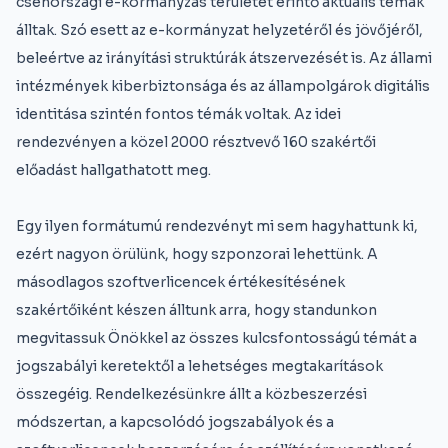
csehországi e-kormányzás területét érintő aktuális témák
álltak. Szó esett az e-kormányzat helyzetéről és jövőjéről,
beleértve az irányítási struktúrák átszervezését is. Az állami
intézmények kiberbiztonsága és az állampolgárok digitális
identitása szintén fontos témák voltak. Az idei
rendezvényen a közel 2000 résztvevő 160 szakértői
előadást hallgathatott meg.
Egy ilyen formátumú rendezvényt mi sem hagyhattunk ki,
ezért nagyon örülünk, hogy szponzorai lehettünk. A
másodlagos szoftverlicencek értékesítésének
szakértőiként készen álltunk arra, hogy standunkon
megvitassuk Önökkel az összes kulcsfontosságú témát a
jogszabályi keretektől a lehetséges megtakarítások
összegéig. Rendelkezésünkre állt a közbeszerzési
módszertan, a kapcsolódó jogszabályok és a