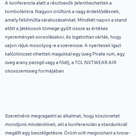
A konferencia alatt a résztvevők jelentkezhettek a
tombolánkra. Nagyon örültünk a nagy érdeklődésnek,
amely felülmúlta várakozásainkat. Mindkét napon a stand
előtt a játékosok tömege gyűlt össze az értékes
nyeremények sorsolásakor, és izgatottan várták, hogy
vajon rájuk mosolyog-e a szerencse. A nyertesek igazi
kalózkincset vihettek magukkal egy üveg Pirate rum, egy
üveg arany pezsgő vagy a fődíj, a TCL NXTWEAR AIR
okosszemüveg formájában.
Szeretnénk megragadni az alkalmat, hogy köszönetet
mondjunk mindenkinek, aki a konferencián a standunknál
megállt egy beszélgetésre. Öröm volt megosztani a know-