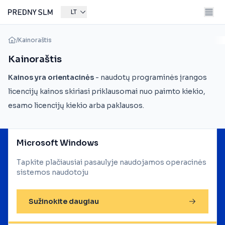
LT
/
Kainoraštis
Kainoraštis
Kainos yra orientacinės
- naudotų programinės įrangos
licencijų kainos skiriasi priklausomai nuo paimto kiekio,
esamo licencijų kiekio arba paklausos.
Microsoft Windows
Tapkite plačiausiai pasaulyje naudojamos operacinės
sistemos naudotoju
Sužinokite daugiau