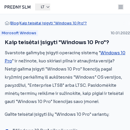
LT
/
Blog
/
Kaip teisėtai įsigyti "Windows 10 Pro"?
Microsoft Windows
10.01.2022
Kaip teisėtai įsigyti "Windows 10 Pro"?
Svarstote galimybę įsigyti operacinę sistemą "
Windows 10
Pro
" ir nežinote, kuo skiriasi pilna ir atnaujinta versija?
Netgi galima įsigyti "Windows 10 Pro" licenciją pagal
kryžminį perkėlimą iš aukštesnės "Windows" OS versijos,
pavyzdžiui, "Enterprise LTSB" arba LTSC. Pasidomėkite
minėtų terminų reikšme ir sužinokite, kaip pigiai ir teisėtai
gauti "Windows 10 Pro" licencijas savo įmonei.
Galite teisėtai įsigyti šių "Windows 10 Pro" variantų: