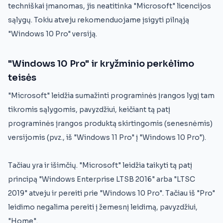
techniškai įmanomas, jis neatitinka "Microsoft" licencijos
sąlygų. Tokiu atveju rekomenduojame įsigyti pilnąją
"Windows 10 Pro" versiją.
"Windows 10 Pro" ir kryžminio perkėlimo
teisės
"Microsoft" leidžia sumažinti programinės įrangos lygį tam
tikromis sąlygomis, pavyzdžiui, keičiant tą patį
programinės įrangos produktą skirtingomis (senesnėmis)
versijomis (pvz., iš "Windows 11 Pro" į "Windows 10 Pro").
Tačiau yra ir išimčių. "Microsoft" leidžia taikyti tą patį
principą "Windows Enterprise LTSB 2016" arba "LTSC
2019" atveju ir pereiti prie "Windows 10 Pro". Tačiau iš "Pro"
leidimo negalima pereiti į žemesnį leidimą, pavyzdžiui,
"Home".