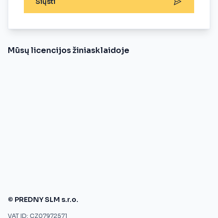
Siųsti
Mūsų licencijos žiniasklaidoje
© PREDNY SLM s.r.o.
VAT ID: CZ07972571