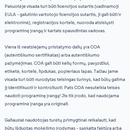
Pakuotėje visada turi būti licencijos sutartis (vadinamoji
EULA - galutinio vartotojo licencijos sutartis, ji gali būti ir
elektroninė), registracijos kortelė, nuoroda atsisiųsti
programinę įrangą ir kartais spausdintas vadovas.
Viena iš neatsiejamų pristatymo dalių yra COA
(autentiškumo sertifikatas) arba autentiškumo
pažymėjimas. COA gali būti kelių formų, pavyzdžiui,
etiketė, kortelė, lipdukas, popieriaus lapas. Tačiau jame
visada turi būti nurodytas teisingas turinys, kad būtų galima
jį identifikuoti ir kontroliuoti. Pats COA nesuteikia teisės
naudoti programinę įrangą! Jis tik įrodo, kad naudojama
programinė įranga yra originali.
Galiausiai naudotojas turėtų primygtinai reikalauti, kad
būtų išduotas mokėjimo įrodymas - sąskaita faktūra arba