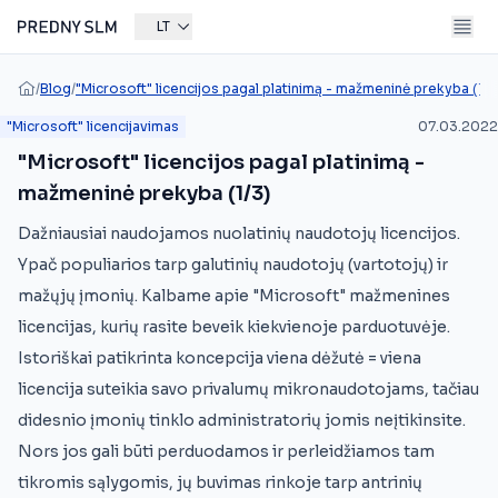
LT
/
Blog
/
"Microsoft" licencijos pagal platinimą - mažmeninė prekyba (1/3
"Microsoft" licencijavimas
07.03.2022
"Microsoft" licencijos pagal platinimą -
mažmeninė prekyba (1/3)
Dažniausiai naudojamos nuolatinių naudotojų licencijos.
Ypač populiarios tarp galutinių naudotojų (vartotojų) ir
mažųjų įmonių. Kalbame apie "Microsoft" mažmenines
licencijas, kurių rasite beveik kiekvienoje parduotuvėje.
Istoriškai patikrinta koncepcija viena dėžutė = viena
licencija suteikia savo privalumų mikronaudotojams, tačiau
didesnio įmonių tinklo administratorių jomis neįtikinsite.
Nors jos gali būti perduodamos ir perleidžiamos tam
tikromis sąlygomis, jų buvimas rinkoje tarp antrinių