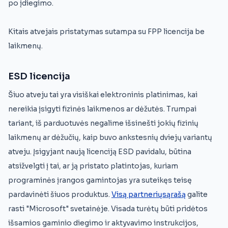
po įdiegimo.
Kitais atvejais pristatymas sutampa su FPP licencija be
laikmenų.
ESD licencija
Šiuo atveju tai yra visiškai elektroninis platinimas, kai
nereikia įsigyti fizinės laikmenos ar dėžutės. Trumpai
tariant, iš parduotuvės negalime išsinešti jokių fizinių
laikmenų ar dėžučių, kaip buvo ankstesnių dviejų variantų
atveju. Įsigyjant naują licenciją ESD pavidalu, būtina
atsižvelgti į tai, ar ją pristato platintojas, kuriam
programinės įrangos gamintojas yra suteikęs teisę
pardavinėti šiuos produktus.
Visą partneriųsąrašą
galite
rasti "Microsoft" svetainėje. Visada turėtų būti pridėtos
išsamios gaminio diegimo ir aktyvavimo instrukcijos,