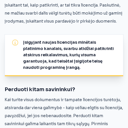
įskaitant tai, kaip patikrinti, ar tai tikra licencija. Paskutinė,
ne mažiau svarbi dalis vėlgi turėtų būti mokėjimo už gaminį
įrodymas, įskaitant visus pardavėjo ir pirkėjo duomenis.
Įsigyjant naujas licencijas minėtais
platinimo kanalais, svarbu atidžiai patikrinti
atskirus reikalavimus, kurių visuma
garantuoja, kad teisėtai įsigijote teisę
naudoti programinę įrangą.
Perduoti kitam savininkui?
Kai turite visus dokumentus ir tampate licencijos turėtoju,
atsiranda dar viena galimybė - kaip vėliau elgtis su licencija,
pavyzdžiui, jei jos nebenaudosite. Perduoti kitam
savininkui galima laikantis tam tikrų sąlygų. Pirminis