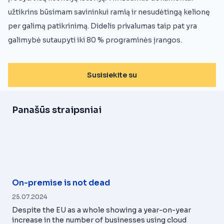
užtikrins būsimam savininkui ramią ir nesudėtingą kelionę
per galimą patikrinimą. Didelis privalumas taip pat yra
galimybė sutaupyti iki 80 % programinės įrangos.
Susisiekite su
Panašūs straipsniai
On-premise is not dead
25.07.2024
Despite the EU as a whole showing a year-on-year
increase in the number of businesses using cloud