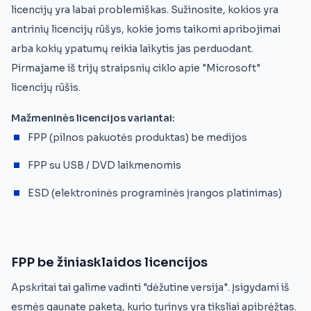
licencijų yra labai problemiškas. Sužinosite, kokios yra
antrinių licencijų rūšys, kokie joms taikomi apribojimai
arba kokių ypatumų reikia laikytis jas perduodant.
Pirmajame iš trijų straipsnių ciklo apie "Microsoft"
licencijų rūšis.
Mažmeninės licencijos variantai:
FPP (pilnos pakuotės produktas) be medijos
FPP su USB / DVD laikmenomis
ESD (elektroninės programinės įrangos platinimas)
FPP be žiniasklaidos licencijos
Apskritai tai galime vadinti "dėžutine versija". Įsigydami iš
esmės gaunate paketą, kurio turinys yra tiksliai apibrėžtas.