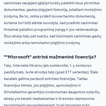
savininkas naujajam įgijėjui turėtų pateikti visus pirminius
dokumentus, gautus įsigyjant licenciją, įskaitant mokėjimo
įrodymą. Be to, reikia pridėti konvertavimo dokumentą,
kuriame turi būti aiškiai nurodyta, kad pradinis savininkas
tinkamai pašalino programinę įrangą ir jos nebenaudoja.
Šiuo atveju taip pat svarbu, kad būsimasis savininkas gautų
mokėjimo arba nemokamo įsigijimo įrodymą.
""Microsoft" antrinė mažmeninė licencija?
Taip, internete tikrai su jais susidursite, t. y. konkurso
pasiūlymais, kurie atrodys taip (ypač ETT variantas). Šiais
kanalais galima parduoti antrines licencijas. Tačiau
licencijos kilmės, jos įsigijimo, apmokėjimo ir
išinstaliavimo garantijos įrodomumas daugumos sutarčių
atveju yra beveik neatsekamas ir iš esmės neįmanoma
tarpininkauti perpardavinėjant. Ypač įmonėms toks