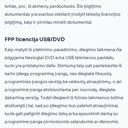
kvitas, pvz., iš akmenų parduotuvės. Šis įsigijimo
dokumentas yra svarbus siekiant įrodyti teisėtą licencijos
įsigijimą, kaip ir pirmiau minėti dokumentai.
FPP licencija USB/DVD
Kaip matyti iš platinimo pavadinimo, diegimo laikmena čia
įsigyjama tiesiogiai DVD arba USB laikmenos pavidalu,
kuris yra pristatymo dalis. Skirtumą taip pat pastebėsite iš
karto įdiegę programinę įrangą, nes diegiate fiksuotą
programinės įrangos versiją be vėlesnių atnaujinimų, o jei
programinė įranga atsisiunčiama per nuorodą, diegiate
dabartinę versiją. Todėl diegiant iš fizinės laikmenos būtina
atsižvelgti į tai, kad po įdiegimo bus paleisti atnaujinimai,
kurie gali pailginti diegimo laiką arba apsunkinti darbą su
programine įranga pirmosiomis valandomis ar dienomis