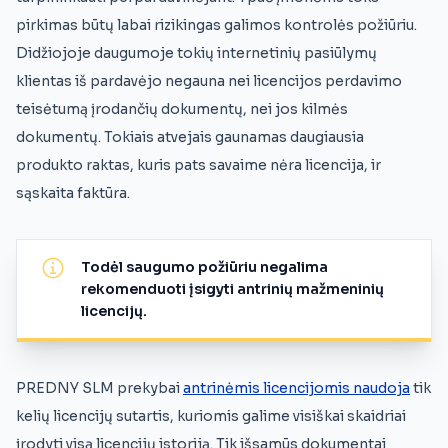
pirkimas būtų labai rizikingas galimos kontrolės požiūriu.
Didžiojoje daugumoje tokių internetinių pasiūlymų
klientas iš pardavėjo negauna nei licencijos perdavimo
teisėtumą įrodančių dokumentų, nei jos kilmės
dokumentų. Tokiais atvejais gaunamas daugiausia
produkto raktas, kuris pats savaime nėra licencija, ir
sąskaita faktūra.
Todėl saugumo požiūriu negalima
rekomenduoti įsigyti antrinių mažmeninių
licencijų.
PREDNY SLM prekybai
antrinėmis licencijomis naudoja
tik
kelių licencijų sutartis, kuriomis galime visiškai skaidriai
įrodyti visą licencijų istoriją. Tik išsamūs dokumentai