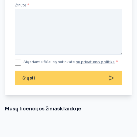
Žinutė
Siųsdami užklausą sutinkate
su privatumo politika
*
Siųsti
Mūsų licencijos žiniasklaidoje