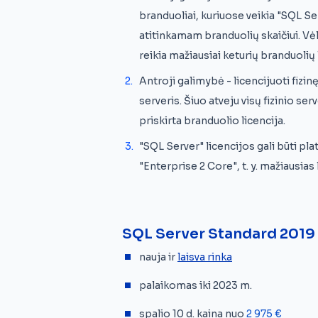
branduoliai, kuriuose veikia "SQL Ser
atitinkamam branduolių skaičiui. Vėl
reikia mažiausiai keturių branduolių 
Antroji galimybė - licencijuoti fizinę
serveris. Šiuo atveju visų fizinio se
priskirta branduolio licencija.
"SQL Server" licencijos gali būti p
"Enterprise 2 Core", t. y. mažiausia
SQL Server Standard 2019
nauja ir
laisva rinka
palaikomas iki 2023 m.
spalio 10 d. kaina nuo
2 975 €