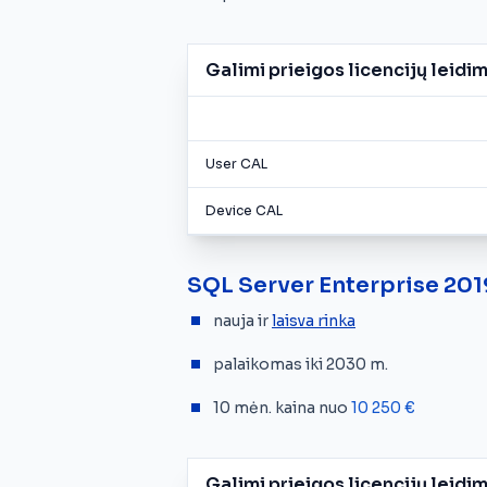
Galimi prieigos licencijų leidim
User CAL
Device CAL
SQL Server Enterprise 20
nauja ir
laisva rinka
palaikomas iki 2030 m.
10 mėn. kaina nuo
10 250 €
Galimi prieigos licencijų leidim