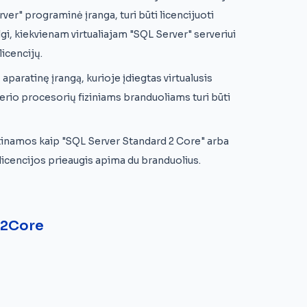
ver" programinė įranga, turi būti licencijuoti
gi, kiekvienam virtualiajam "SQL Server" serveriui
licencijų.
 aparatinę įrangą, kurioje įdiegtas virtualusis
rverio procesorių fiziniams branduoliams turi būti
latinamos kaip "SQL Server Standard 2 Core" arba
s licencijos prieaugis apima du branduolius.
 2Core