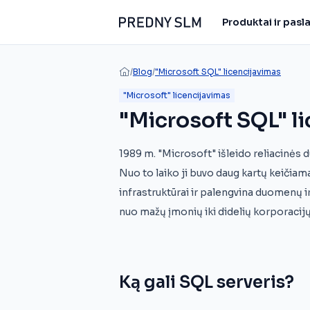
Produktai ir pas
/
Blog
/
"Microsoft SQL" licencijavimas
"Microsoft" licencijavimas
"Microsoft SQL" l
1989 m. "Microsoft" išleido reliacinės
Nuo to laiko ji buvo daug kartų keičiam
infrastruktūrai ir palengvina duomenų 
nuo mažų įmonių iki didelių korporacijų
Ką gali SQL serveris?