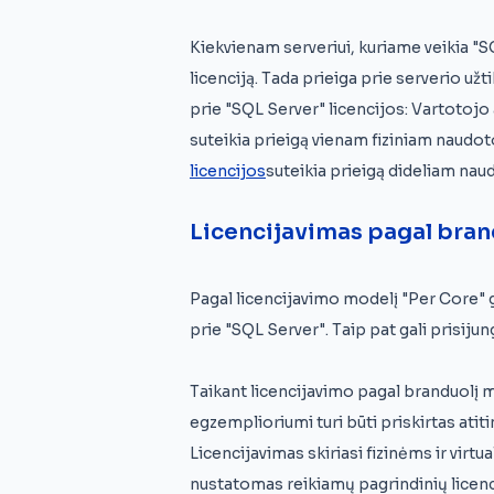
Kiekvienam serveriui, kuriame veikia "S
licenciją. Tada prieiga prie serverio už
prie "SQL Server" licencijos: Vartotojo
suteikia prieigą vienam fiziniam naudoto
licencijos
suteikia prieigą dideliam naud
Licencijavimas pagal bran
Pagal licencijavimo modelį "Per Core" gal
prie "SQL Server". Taip pat gali prisiju
Taikant licencijavimo pagal branduolį m
egzemplioriumi turi būti priskirtas atit
Licencijavimas skiriasi fizinėms ir vir
nustatomas reikiamų pagrindinių licenci