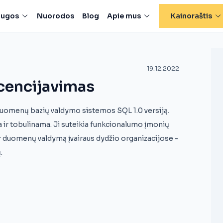
laugos
Nuorodos
Blog
Apie mus
Kainoraštis
19.12.2022
icencijavimas
 duomenų bazių valdymo sistemos SQL 1.0 versiją.
a ir tobulinama. Ji suteikia funkcionalumo įmonių
ir duomenų valdymą įvairaus dydžio organizacijose -
.