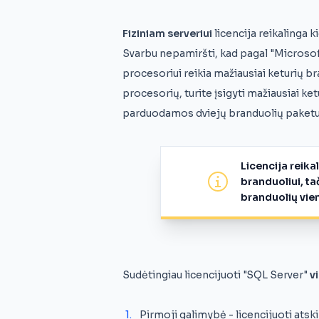
Fiziniam serveriui
licencija reikalinga 
Svarbu nepamiršti, kad pagal "Microsof
procesoriui reikia mažiausiai keturių bra
procesorių, turite įsigyti mažiausiai ket
parduodamos dviejų branduolių paket
Licencija reika
branduoliui, ta
branduolių vie
Sudėtingiau licencijuoti "SQL Server"
v
Pirmoji galimybė - licencijuoti atskiru