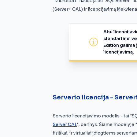
"Microsoft" naudoja du "SQL Server" li
(Server+ CAL) ir licencijavimą kiekvien
Abu licencijav
standartinei ve
Edition galima 
licencijavimą.
Serverio licencija - Server
Serverio licencijavimo modelis - tai "SQ
Server CAL
", derinys. Šiame modelyje "
fiziškai, ir virtualiai įdiegtiems serveria