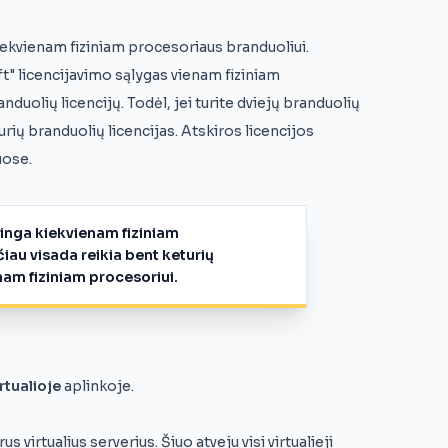
kiekvienam fiziniam procesoriaus branduoliui.
t" licencijavimo sąlygas vienam fiziniam
nduolių licencijų. Todėl, jei turite dviejų branduolių
urių branduolių licencijas. Atskiros licencijos
uose.
linga kiekvienam fiziniam
čiau visada reikia bent keturių
nam fiziniam procesoriui.
irtualioje
aplinkoje.
s virtualius serverius. Šiuo atveju visi virtualieji