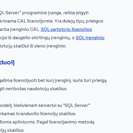
QL Server" programinė įranga, reikia įsigyti
tikrinama CAL licencijomis. Yra dviejų tipų prieigos
 arba įrenginio CAL.
SQL vartotojo licencijos
jui iš daugelio skirtingų įrenginių, o
SQL įrenginio
otojų skaičiui iš vieno įrenginio.
duolį
ima licencijuoti bet kurį įrenginį, kuris turi prieigą
ngti neribotas naudotojų skaičius.
odelį, kiekvienam serveriui su "SQL Server"
inkamas branduolio licencijų skaičius.
tualioms aplinkoms. Pagal licencijavimo metodą
jų skaičius.