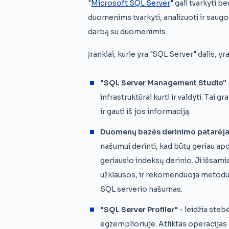
"
Microsoft SQL Server
" gali tvarkyti b
duomenims tvarkyti, analizuoti ir saug
darbą su duomenimis.
Įrankiai, kurie yra "SQL Server" dalis, yr
"SQL Server Management Studio"
infrastruktūrai kurti ir valdyti. Tai 
ir gauti iš jos informaciją.
Duomenų bazės derinimo patarėj
našumui derinti, kad būtų geriau ap
geriausio indeksų derinio. Ji išsa
užklausos, ir rekomenduoja metodus
SQL serverio našumas.
"SQL Server Profiler"
- leidžia steb
egzemplioriuje. Atliktas operacijas g