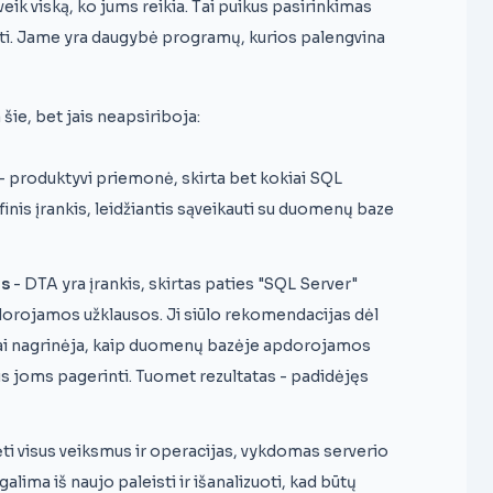
eveik viską, ko jums reikia. Tai puikus pasirinkimas
oti. Jame yra daugybė programų, kurios palengvina
a šie, bet jais neapsiriboja:
- produktyvi priemonė, skirta bet kokiai SQL
grafinis įrankis, leidžiantis sąveikauti su duomenų baze
as
- DTA yra įrankis, skirtas paties "SQL Server"
dorojamos užklausos. Ji siūlo rekomendacijas dėl
miai nagrinėja, kaip duomenų bazėje apdorojamos
 joms pagerinti. Tuomet rezultatas - padidėjęs
ėti visus veiksmus ir operacijas, vykdomas serverio
alima iš naujo paleisti ir išanalizuoti, kad būtų