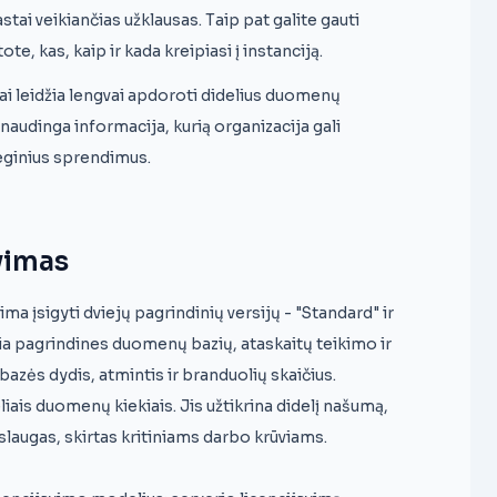
astai veikiančias užklausas. Taip pat galite gauti
ote, kas, kaip ir kada kreipiasi į instanciją.
kiai leidžia lengvai apdoroti didelius duomenų
 naudinga informacija, kurią organizacija gali
eginius sprendimus.
vimas
a įsigyti dviejų pagrindinių versijų - "Standard" ir
ia pagrindines duomenų bazių, ataskaitų teikimo ir
bazės dydis, atmintis ir branduolių skaičius.
liais duomenų kiekiais. Jis užtikrina didelį našumą,
slaugas, skirtas kritiniams darbo krūviams.