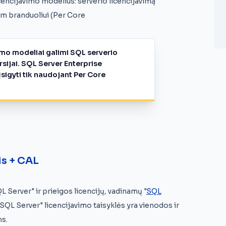
cencijavimo modelius: serverio licencijavimą
am branduoliui (Per Core
imo modeliai galimi SQL serverio
rsijai. SQL Server Enterprise
įsigyti tik naudojant Per Core
is + CAL
L Server" ir prieigos licencijų, vadinamų "
SQL
SQL Server" licencijavimo taisyklės yra vienodos ir
ms.