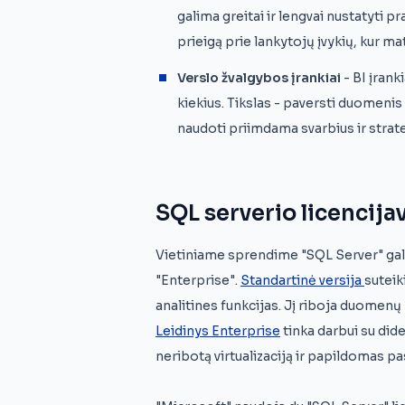
galima greitai ir lengvai nustatyti pr
prieigą prie lankytojų įvykių, kur mat
Verslo žvalgybos įrankiai
- BI įran
kiekius. Tikslas - paversti duomenis
naudoti priimdama svarbius ir strat
SQL serverio licencija
Vietiniame sprendime "SQL Server" galim
"Enterprise".
Standartinė versija
suteik
analitines funkcijas. Jį riboja duomenų 
Leidinys Enterprise
tinka darbui su dide
neribotą virtualizaciją ir papildomas pa