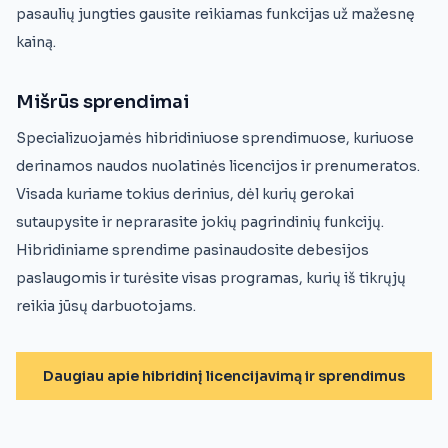
pasaulių jungties gausite reikiamas funkcijas už mažesnę
kainą.
Mišrūs sprendimai
Specializuojamės hibridiniuose sprendimuose, kuriuose
derinamos naudos nuolatinės licencijos ir prenumeratos.
Visada kuriame tokius derinius, dėl kurių gerokai
sutaupysite ir neprarasite jokių pagrindinių funkcijų.
Hibridiniame sprendime pasinaudosite debesijos
paslaugomis ir turėsite visas programas, kurių iš tikrųjų
reikia jūsų darbuotojams.
Daugiau apie hibridinį licencijavimą ir sprendimus