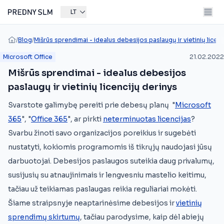
LT
/
Blog
/
Mišrūs sprendimai - idealus debesijos paslaugų ir vietinių licenc
Microsoft Office
21.02.2022
Mišrūs sprendimai - idealus debesijos
paslaugų ir vietinių licencijų derinys
Svarstote galimybę pereiti prie debesų planų "
Microsoft
365
", "
Office 365
", ar pirkti
neterminuotas licencijas
?
Svarbu žinoti savo organizacijos poreikius ir sugebėti
nustatyti, kokiomis programomis iš tikrųjų naudojasi jūsų
darbuotojai. Debesijos paslaugos suteikia daug privalumų,
susijusių su atnaujinimais ir lengvesniu mastelio keitimu,
tačiau už teikiamas paslaugas reikia reguliariai mokėti.
Šiame straipsnyje neaptarinėsime debesijos ir
vietinių
sprendimų skirtumų
, tačiau parodysime, kaip dėl abiejų