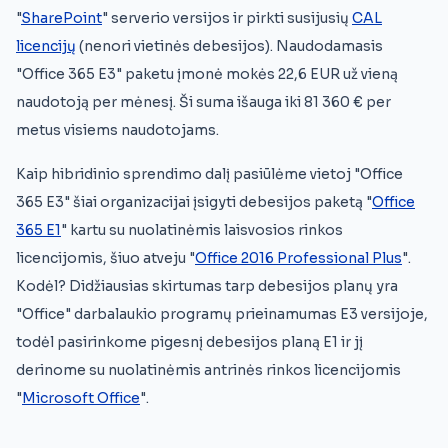
"
SharePoint
" serverio versijos ir pirkti susijusių
CAL
licencijų
(nenori vietinės debesijos). Naudodamasis
"Office 365 E3" paketu įmonė mokės 22,6 EUR už vieną
naudotoją per mėnesį. Ši suma išauga iki 81 360 € per
metus visiems naudotojams.
Kaip hibridinio sprendimo dalį pasiūlėme vietoj "Office
365 E3" šiai organizacijai įsigyti debesijos paketą "
Office
365 E1
" kartu su nuolatinėmis laisvosios rinkos
licencijomis, šiuo atveju "
Office 2016 Professional Plus
".
Kodėl? Didžiausias skirtumas tarp debesijos planų yra
"Office" darbalaukio programų prieinamumas E3 versijoje,
todėl pasirinkome pigesnį debesijos planą E1 ir jį
derinome su nuolatinėmis antrinės rinkos licencijomis
"
Microsoft Office
".