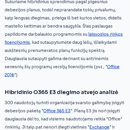
Sukuriame hibridinius sprendimus pagal pigesnius
debesijos planus, todėl neprarandate tokių privalumų,
kaip lengvas diegimas, prieiga iš bet kurios vietos, didelis
mastelio keitimas ar bendra saugykla. Šias paslaugas
papildome darbalaukio programomis su
laisvosios rinkos
licencijomis
, kad sutaupytumėte daug lėšų, išlaikydami
aukštesnių prenumeratos planų funkcijų spektrą.
Daugiausia sutaupyti galima derinant su antrinėmis
senesnių šių programų versijų licencijomis (pvz., "
Office
2016
").
Hibridinio O365 E3 diegimo atvejo analizė
300 naudotojų turinti organizacija svarsto galimybę įsigyti
debesijos paketą "
Office 365 E3
". Planą E3 jis nori įsigyti
daugiausia dėl to, kad visiems naudotojams reikia "Office"
rinkinių. Ji taip pat nenori diegti vietinės "
Exchange
" ir