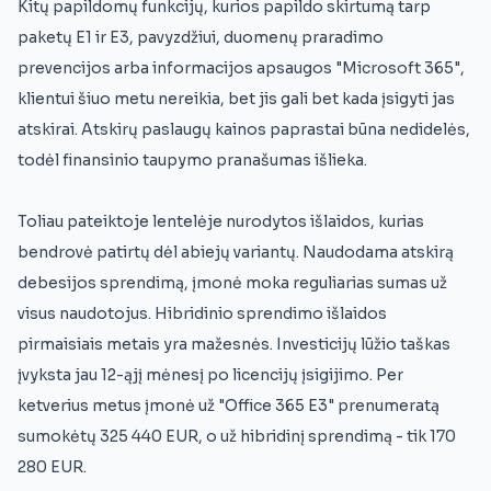
Kitų papildomų funkcijų, kurios papildo skirtumą tarp
paketų E1 ir E3, pavyzdžiui, duomenų praradimo
prevencijos arba informacijos apsaugos "Microsoft 365",
klientui šiuo metu nereikia, bet jis gali bet kada įsigyti jas
atskirai. Atskirų paslaugų kainos paprastai būna nedidelės,
todėl finansinio taupymo pranašumas išlieka.
Toliau pateiktoje lentelėje nurodytos išlaidos, kurias
bendrovė patirtų dėl abiejų variantų. Naudodama atskirą
debesijos sprendimą, įmonė moka reguliarias sumas už
visus naudotojus. Hibridinio sprendimo išlaidos
pirmaisiais metais yra mažesnės. Investicijų lūžio taškas
įvyksta jau 12-ąjį mėnesį po licencijų įsigijimo. Per
ketverius metus įmonė už "Office 365 E3" prenumeratą
sumokėtų 325 440 EUR, o už hibridinį sprendimą - tik 170
280 EUR.