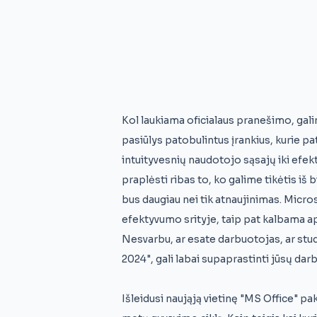
Kol laukiama oficialaus pranešimo, gali
pasiūlys patobulintus įrankius, kurie p
intuityvesnių naudotojo sąsajų iki efe
praplėsti ribas to, ko galime tikėtis iš
bus daugiau nei tik atnaujinimas. Micro
efektyvumo srityje, taip pat kalbama ap
Nesvarbu, ar esate darbuotojas, ar stu
2024", gali labai supaprastinti jūsų dar
Išleidusi naująją vietinę "MS Office" pa