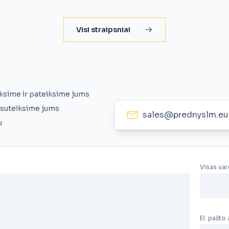
Visi straipsniai
eksime ir pateiksime jums
r suteiksime jums
sales@prednyslm.eu
u
Visas var
El. pašto