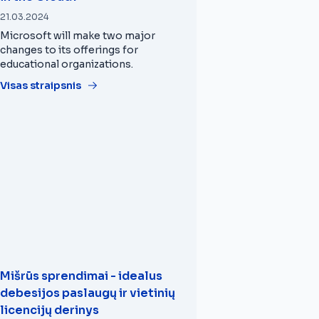
21.03.2024
Microsoft will make two major
changes to its offerings for
educational organizations.
Visas straipsnis
Mišrūs sprendimai - idealus
debesijos paslaugų ir vietinių
licencijų derinys