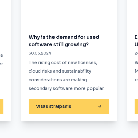
Why is the demand for used
E
software still growing?
U
30.05.2024
2
 a
The rising cost of new licenses,
W
er
cloud risks and sustainability
M
considerations are making
r
secondary software more popular.
Visas straipsnis