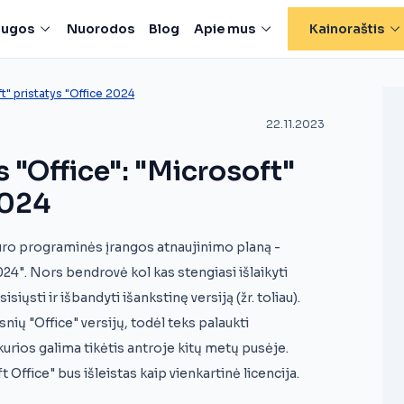
laugos
Nuorodos
Blog
Apie mus
Kainoraštis
ft" pristatys "Office 2024
22.11.2023
s "Office": "Microsoft"
2024
uro programinės įrangos atnaujinimo planą -
24". Nors bendrovė kol kas stengiasi išlaikyti
iųsti ir išbandyti išankstinę versiją (žr. toliau).
nių "Office" versijų, todėl teks palaukti
urios galima tikėtis antroje kitų metų pusėje.
 Office" bus išleistas kaip vienkartinė licencija.