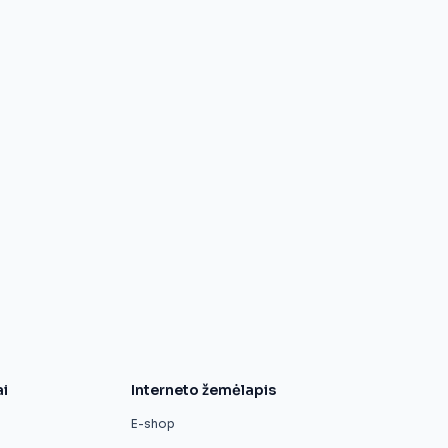
ai
Interneto žemėlapis
E-shop
s