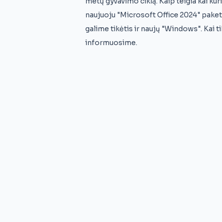
metų gyvavimo ciklą. Kaip teigia kai kurie
naujuoju "Microsoft Office 2024" paket
galime tikėtis ir naujų "Windows". Kai 
informuosime.