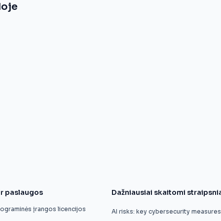
doje
ir paslaugos
Dažniausiai skaitomi straipsni
graminės įrangos licencijos
AI risks: key cybersecurity measure