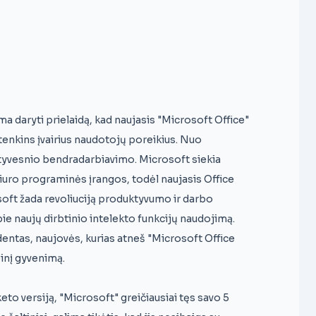
ma daryti prielaidą, kad naujasis "Microsoft Office"
atenkins įvairius naudotojų poreikius. Nuo
ktyvesnio bendradarbiavimo. Microsoft siekia
 biuro programinės įrangos, todėl naujasis Office
soft žada revoliuciją produktyvumo ir darbo
ie naujų dirbtinio intelekto funkcijų naudojimą.
dentas, naujovės, kurias atneš "Microsoft Office
binį gyvenimą.
keto versiją, "Microsoft" greičiausiai tęs savo 5