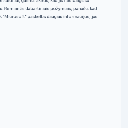
 šaltiniai, galima tikėtis, kad jis nesibaigs su
u. Remiantis dabartiniais požymiais, panašu, kad
tik "Microsoft" paskelbs daugiau informacijos, jus