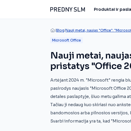
Produktai ir pas
/
Blog
/
Nauji metai, naujas "Office": "Microso
Microsoft Office
Nauji metai, nauja
pristatys "Office 
Artėjant 2024 m. "Microsoft" rengia bi
pasirodys naujasis "Microsoft Office 20
detales paslaptyje, šiuo metu galima atsis
Tačiau ji nedaug kuo skiriasi nuo ankstes
bandomosios arba pilnosios versijos, k
Svarbi informacija yra ta, kad "Microsoft