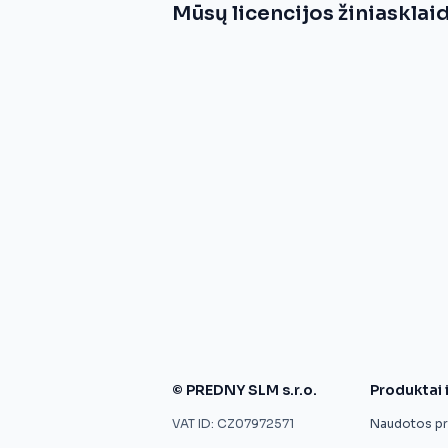
Mūsų licencijos žiniasklai
© PREDNY SLM s.r.o.
Produktai 
VAT ID: CZ07972571
Naudotos pro