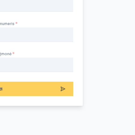
 numeris
 įmonė
ti