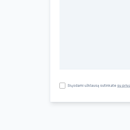
Siųsdami užklausą sutinkate
su priv