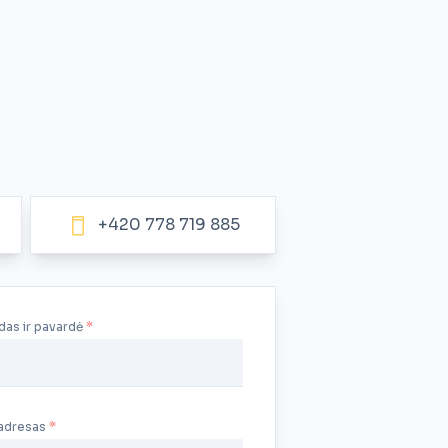
+420 778 719 885
das ir pavardė
 adresas