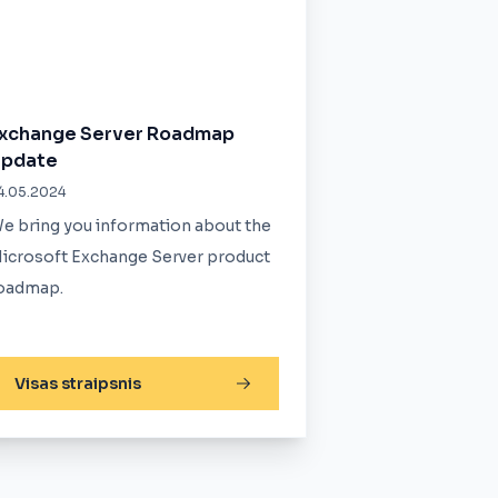
xchange Server Roadmap
pdate
4.05.2024
e bring you information about the
icrosoft Exchange Server product
oadmap.
Visas straipsnis