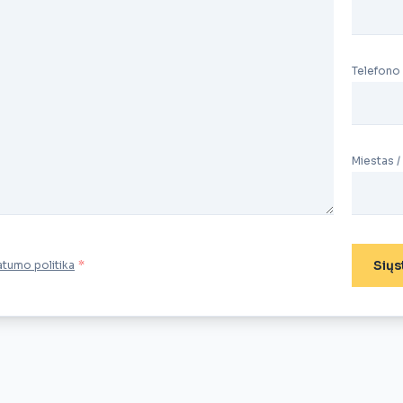
Telefono
Miestas /
Siųs
atumo politika
*