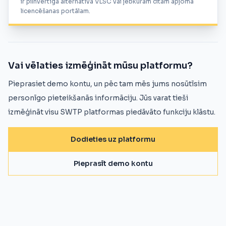
ir pilnvērtīga alternatīva VLSC vai jebkuram citam apjoma
licencēšanas portālam.
Vai vēlaties izmēģināt mūsu platformu?
Pieprasiet demo kontu, un pēc tam mēs jums nosūtīsim
personīgo pieteikšanās informāciju. Jūs varat tieši
izmēģināt visu SWTP platformas piedāvāto funkciju klāstu.
Dodieties uz platformu
Pieprasīt demo kontu