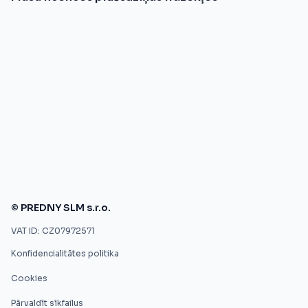
© PREDNY SLM s.r.o.
VAT ID: CZ07972571
Konfidencialitātes politika
Cookies
Pārvaldīt sīkfailus