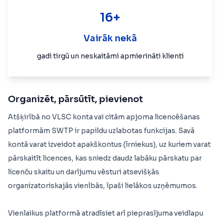
16+
Vairāk nekā
gadi tirgū un neskaitāmi apmierināti klienti
Organizēt, pārsūtīt, pievienot
Atšķirībā no VLSC konta vai citām apjoma licencēšanas
platformām SWTP ir papildu uzlabotas funkcijas. Savā
kontā varat izveidot apakškontus (īrniekus), uz kuriem varat
pārskaitīt licences, kas sniedz daudz labāku pārskatu par
licenču skaitu un darījumu vēsturi atsevišķās
organizatoriskajās vienībās, īpaši lielākos uzņēmumos.
Vienlaikus platformā atradīsiet arī pieprasījuma veidlapu