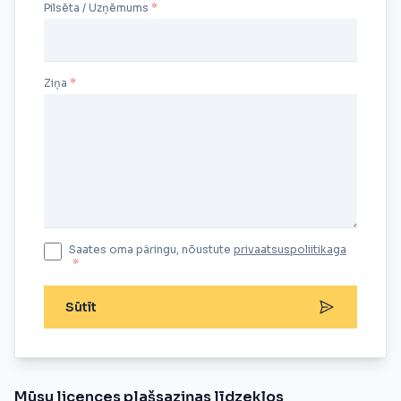
Pilsēta / Uzņēmums
Ziņa
Saates oma päringu, nõustute
privaatsuspoliitikaga
*
Sūtīt
Mūsu licences plašsaziņas līdzekļos