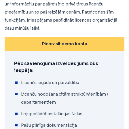
un informāciju par pašreizējo brīvā tirgus licenču
pieejamību un to pašreizējām cenām. Pateicoties šīm
funkcijām, ir iespējams papildināt licences organizācijā
dažu minūšu laikā.
Pieprasīt demo kontu
Pēc savienojuma izveides jums būs
iespēja:
Licenču iegāde un pārvaldība
Licenču nodošana citām struktūrvienībām /
departamentiem
Lejupielādēt instalācijas failus
Pašu pilnīga dokumentācija