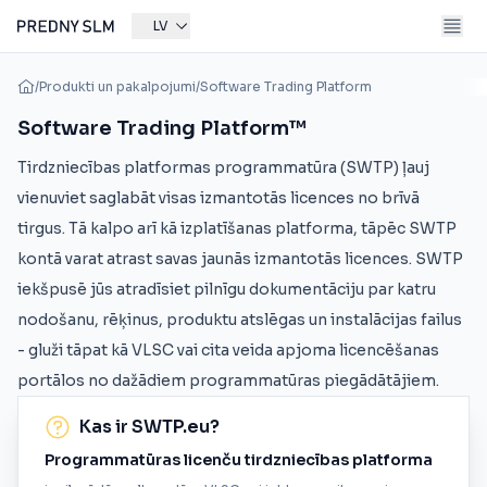
LV
/
Produkti un pakalpojumi
/
Software Trading Platform
Software Trading Platform™
Tirdzniecības platformas programmatūra (SWTP) ļauj
vienuviet saglabāt visas izmantotās licences no brīvā
tirgus. Tā kalpo arī kā izplatīšanas platforma, tāpēc SWTP
kontā varat atrast savas jaunās izmantotās licences. SWTP
iekšpusē jūs atradīsiet pilnīgu dokumentāciju par katru
nodošanu, rēķinus, produktu atslēgas un instalācijas failus
- gluži tāpat kā VLSC vai cita veida apjoma licencēšanas
portālos no dažādiem programmatūras piegādātājiem.
Kas ir SWTP.eu?
Programmatūras licenču tirdzniecības platforma