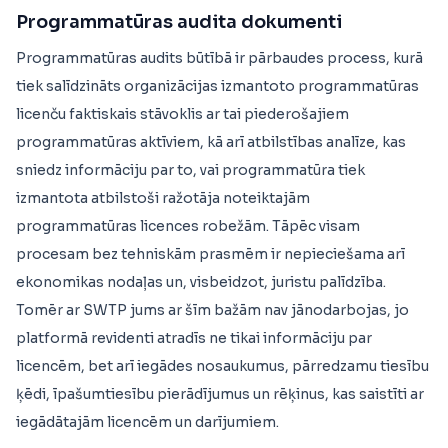
Programmatūras audita dokumenti
Programmatūras audits būtībā ir pārbaudes process, kurā
tiek salīdzināts organizācijas izmantoto programmatūras
licenču faktiskais stāvoklis ar tai piederošajiem
programmatūras aktīviem, kā arī atbilstības analīze, kas
sniedz informāciju par to, vai programmatūra tiek
izmantota atbilstoši ražotāja noteiktajām
programmatūras licences robežām. Tāpēc visam
procesam bez tehniskām prasmēm ir nepieciešama arī
ekonomikas nodaļas un, visbeidzot, juristu palīdzība.
Tomēr ar SWTP jums ar šīm bažām nav jānodarbojas, jo
platformā revidenti atradīs ne tikai informāciju par
licencēm, bet arī iegādes nosaukumus, pārredzamu tiesību
ķēdi, īpašumtiesību pierādījumus un rēķinus, kas saistīti ar
iegādātajām licencēm un darījumiem.