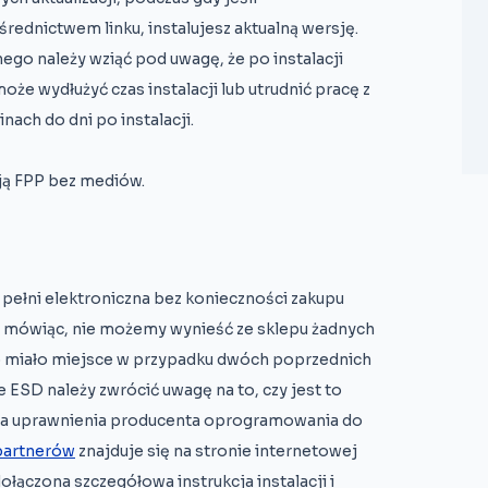
ednictwem linku, instalujesz aktualną wersję.
znego należy wziąć pod uwagę, że po instalacji
oże wydłużyć czas instalacji lub utrudnić pracę z
ch do dni po instalacji.
ją FPP bez mediów.
 pełni elektroniczna bez konieczności zakupu
ko mówiąc, nie możemy wynieść ze sklepu żadnych
to miało miejsce w przypadku dwóch poprzednich
e ESD należy zwrócić uwagę na to, czy jest to
ada uprawnienia producenta oprogramowania do
 partnerów
znajduje się na stronie internetowej
łączona szczegółowa instrukcja instalacji i