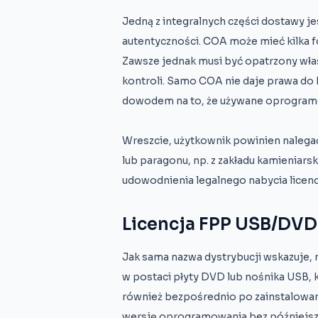
Jedną z integralnych części dostawy jes
autentyczności. COA może mieć kilka form
Zawsze jednak musi być opatrzony właśc
kontroli. Samo COA nie daje prawa do 
dowodem na to, że używane oprogramo
Wreszcie, użytkownik powinien nalegać
lub paragonu, np. z zakładu kamieniarsk
udowodnienia legalnego nabycia licen
Licencja FPP USB/DVD
Jak sama nazwa dystrybucji wskazuje, n
w postaci płyty DVD lub nośnika USB, 
również bezpośrednio po zainstalowan
wersję oprogramowania bez późniejszyc