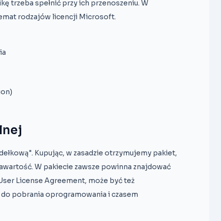
ikę trzeba spełnić przy ich przenoszeniu. W
temat rodzajów licencji Microsoft.
ia
ion)
lnej
ełkową". Kupując, w zasadzie otrzymujemy pakiet,
zawartość. W pakiecie zawsze powinna znajdować
 User License Agreement, może być też
ink do pobrania oprogramowania i czasem