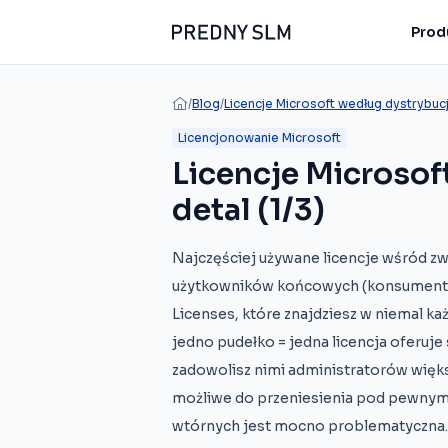
Produ
/
Blog
/
Licencje Microsoft według dystrybucji
Licencjonowanie Microsoft
Licencje Microsof
detal (1/3)
Najczęściej używane licencje wśród z
użytkowników końcowych (konsumentów
Licenses, które znajdziesz w niemal k
jedno pudełko = jedna licencja oferuj
zadowolisz nimi administratorów więks
możliwe do przeniesienia pod pewnymi
wtórnych jest mocno problematyczna. Do