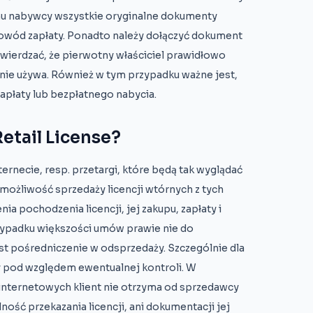
mu nabywcy wszystkie oryginalne dokumenty
 dowód zapłaty. Ponadto należy dołączyć dokument
twierdzać, że pierwotny właściciel prawidłowo
nie używa. Również w tym przypadku ważne jest,
zapłaty lub bezpłatnego nabycia.
etail License?
ternecie, resp. przetargi, które będą tak wyglądać
e możliwość sprzedaży licencji wtórnych z tych
 pochodzenia licencji, jej zakupu, zapłaty i
rzypadku większości umów prawie nie do
est pośredniczenie w odsprzedaży. Szczególnie dla
y pod względem ewentualnej kontroli. W
internetowych klient nie otrzyma od sprzedawcy
ność przekazania licencji, ani dokumentacji jej