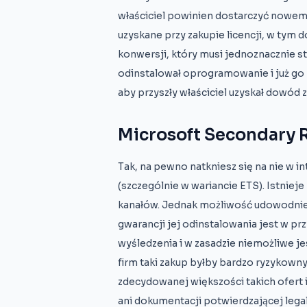
właściciel powinien dostarczyć nowe
uzyskane przy zakupie licencji, w tym
konwersji, który musi jednoznacznie s
odinstalował oprogramowanie i już go 
aby przyszły właściciel uzyskał dowód 
Microsoft Secondary R
Tak, na pewno natkniesz się na nie w in
(szczególnie w wariancie ETS). Istniej
kanałów. Jednak możliwość udowodnienia
gwarancji jej odinstalowania jest w p
wyśledzenia i w zasadzie niemożliwe j
firm taki zakup byłby bardzo ryzykown
zdecydowanej większości takich ofert 
ani dokumentacji potwierdzającej legal