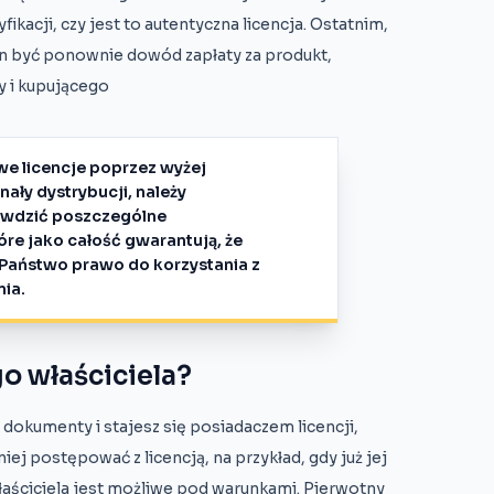
kacji, czy jest to autentyczna licencja. Ostatnim,
 być ponownie dowód zapłaty za produkt,
y i kupującego
e licencje poprzez wyżej
ały dystrybucji, należy
awdzić poszczególne
re jako całość gwarantują, że
i Państwo prawo do korzystania z
ia.
o właściciela?
okumenty i stajesz się posiadaczem licencji,
niej postępować z licencją, na przykład, gdy już jej
właściciela jest możliwe pod warunkami. Pierwotny