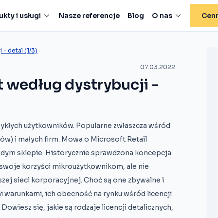
kty i usługi
Nasze referencje
Blog
O nas
Cenn
 - detal (1/3)
07.03.2022
t według dystrybucji -
wykłych użytkowników. Popularne zwłaszcza wśród
) i małych firm. Mowa o Microsoft Retail
ażdym sklepie. Historycznie sprawdzona koncepcja
e swoje korzyści mikroużytkownikom, ale nie
zej sieci korporacyjnej. Choć są one zbywalne i
 warunkami, ich obecność na rynku wśród licencji
wiesz się, jakie są rodzaje licencji detalicznych,