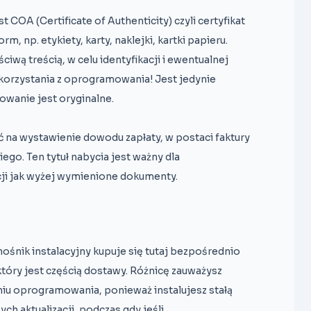
t COA (Certificate of Authenticity) czyli certyfikat
, np. etykiety, karty, naklejki, kartki papieru.
iwą treścią, w celu identyfikacji i ewentualnej
korzystania z oprogramowania! Jest jedynie
wanie jest oryginalne.
 na wystawienie dowodu zapłaty, w postaci faktury
iego. Ten tytuł nabycia jest ważny dla
cji jak wyżej wymienione dokumenty.
ośnik instalacyjny kupuje się tutaj bezpośrednio
który jest częścią dostawy. Różnicę zauważysz
iu oprogramowania, ponieważ instalujesz stałą
h aktualizacji, podczas gdy jeśli