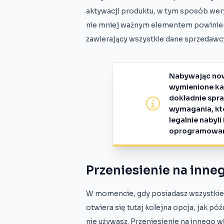
aktywacji produktu, w tym sposób weryfi
nie mniej ważnym elementem powinien
zawierający wszystkie dane sprzedawc
Nabywając now
wymienione kan
dokładnie spr
wymagania, któ
legalnie nabyl
oprogramowan
Przeniesienie na inneg
W momencie, gdy posiadasz wszystkie d
otwiera się tutaj kolejna opcja, jak póź
nie używasz. Przeniesienie na innego 