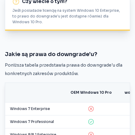
Czy wiecie o tym?
Jeśli posiadacie licencję na system Windows 10 Enterprise,
to prawo do downgrade'u jest dostępne również dla
Windows 10 Pro.
Jakie są prawa do downgrade'u?
Poniższa tabela przedstawia prawa do downgrade'u dla
konkretnych zakresów produktów.
L
OEM Windows 10 Pro
wolu
Windows 7 Enterprise
Windows 7 Professional
Windows 8/8.1 Enterprise