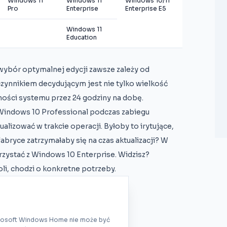
Windows 11
Windows 11
Windows 10/11
Pro
Enterprise
Enterprise E5
Windows 11
Education
wybór optymalnej edycji zawsze zależy od
czynnikiem decydującym jest nie tylko wielkość
ności systemu przez 24 godziny na dobę.
Windows 10 Professional podczas zabiegu
ualizować w trakcie operacji. Byłoby to irytujące,
fabryce zatrzymałaby się na czas aktualizacji? W
zystać z Windows 10 Enterprise. Widzisz?
oli, chodzi o konkretne potrzeby.
rosoft Windows Home nie może być