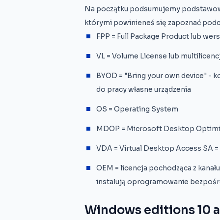
Na początku podsumujemy podstawowe t
którymi powinieneś się zapoznać podcz
FPP = Full Package Product lub wers
VL = Volume License lub multilicenc
BYOD = "Bring your own device" - 
do pracy własne urządzenia
OS = Operating System
MDOP = Microsoft Desktop Optimi
VDA = Virtual Desktop Access SA =
OEM = licencja pochodząca z kanału
instalują oprogramowanie bezpośre
Windows editions 10 a 