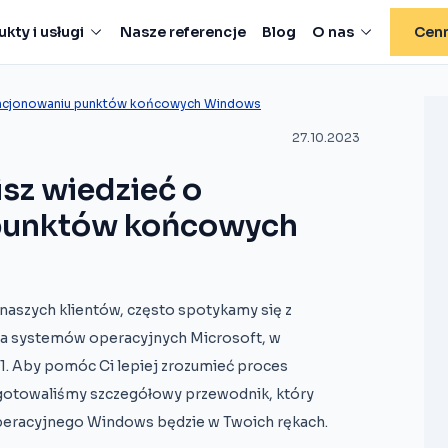
kty i usługi
Nasze referencje
Blog
O nas
Cenn
cencjonowaniu punktów końcowych Windows
27.10.2023
sz wiedzieć o
 punktów końcowych
naszych klientów, często spotykamy się z
ia systemów operacyjnych Microsoft, w
1. Aby pomóc Ci lepiej zrozumieć proces
gotowaliśmy szczegółowy przewodnik, który
peracyjnego Windows będzie w Twoich rękach.