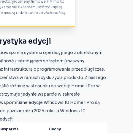
irectory/domeny firmowej? Mimo to
kamy się z klientami, którzy kupują
e muszą radzić sobie ze złożonością
ystyka edycji
t powiązanie systemu operacyjnego z określonym
ilność z istniejącym sprzętem (maszyny
az infrastrukturą oprogramowania przez długi czas,
eństwa w ramach cyklu życia produktu. Z naszego
eślić różnicę w stosunku do wersji Home i Pro w
k otrzymuje jedynie wsparcie w zakresie
e wspomniane edycje Windows 10 Home i Pro są
do października 2025 roku, a Windows 10
edycji:
 wsparcia
Cechy