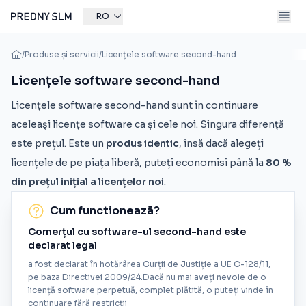
RO
/
Produse și servicii
/
Licențele software second-hand
Licențele software second-hand
Licențele software second-hand sunt în continuare
aceleași licențe software ca și cele noi. Singura diferență
este prețul. Este un
produs identic
, însă dacă alegeți
licențele de pe piața liberă, puteți economisi până la
80 %
din prețul inițial a licențelor noi
.
Cum functioneazã?
Comerțul cu software-ul second-hand este
declarat legal
a fost declarat în hotărârea Curții de Justiție a UE C-128/11,
pe baza Directivei 2009/24.Dacă nu mai aveți nevoie de o
licență software perpetuă, complet plătită, o puteți vinde în
continuare fără restricții