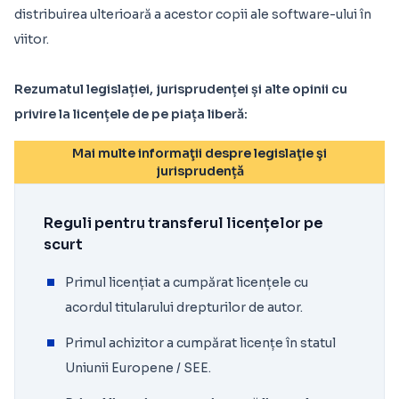
distribuirea ulterioară a acestor copii ale software-ului în
viitor.
Rezumatul legislației, jurisprudenței și alte opinii cu
privire la licențele de pe piața liberă:
Mai multe informaţii despre legislaţie şi
jurisprudență
Reguli pentru transferul licențelor pe
scurt
Primul licențiat a cumpărat licențele cu
acordul titularului drepturilor de autor.
Primul achizitor a cumpărat licențe în statul
Uniunii Europene / SEE.