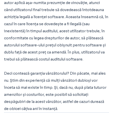
autor aplică așa-numita prezumție de vinovăție, atunci
când utilizatorul final trebuie să dovedească întotdeauna
achiziția legală a licenței software. Aceasta înseamnă că, în
cazul în care licența se dovedește a fi ilegală (sau
inexistentă) în timpul auditului, acest utilizator trebuie, în
conformitate cu legea drepturilor de autor, să plătească
autorului software-ului prețul obișnuit pentru software și
dublu față de acest preț ca amendă. În plus, utilizatorul va
trebui să plătească costul auditului software.
Deci contează garanția vânzătorului? Din păcate, mai ales
nu. Știm din experiență că mulți vânzători dubioși vor
înceta să mai existe în timp. Și, dacă nu, după plata tuturor
amenzilor și costurilor, este posibil să solicitați
despăgubiri de la acest vânzător, astfel de cazuri durează
de obicei câțiva ani în instanță.