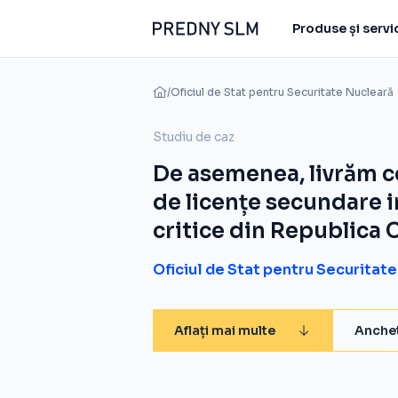
Produse și servic
/
Oficiul de Stat pentru Securitate Nucleară
Studiu de caz
De asemenea, livrăm c
de licențe secundare i
critice din Republica 
Oficiul de Stat pentru Securitat
Aflați mai multe
Anchet