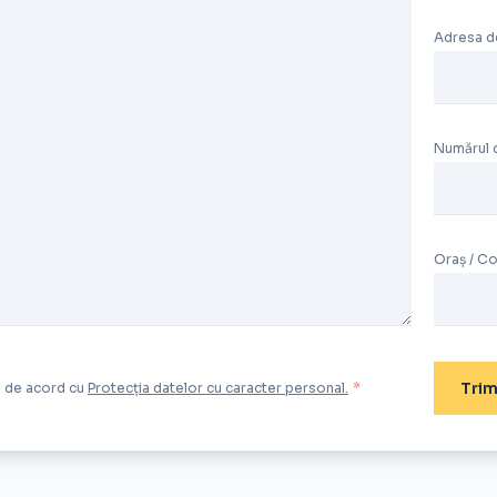
Adresa d
Numărul 
Oraș / C
Trim
ți de acord cu
Protecția datelor cu caracter personal.
*