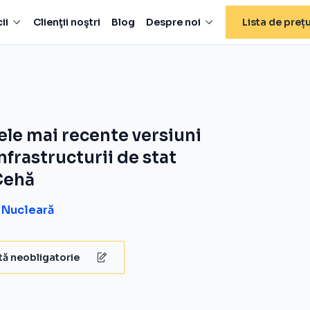
ii
Clienţii noştri
Blog
Despre noi
Lista de prețu
ele mai recente versiuni
nfrastructurii de stat
Cehă
e Nucleară
ă neobligatorie