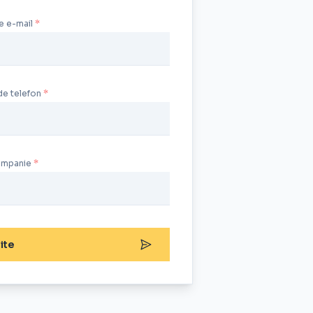
e e-mail
de telefon
ompanie
ite