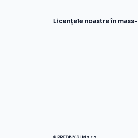
Licențele noastre în mass
© PREDNY SLM s.r.o.