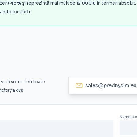
ezent
45 %
și reprezintă mai mult de
12 000 €
în termen absolut.
 ambelor părți.
și vă vom oferi toate
sales@prednyslm.eu
icitația dvs
Numele 