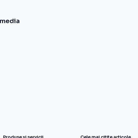
-media
Produse și servicii
Cele mai citite articole