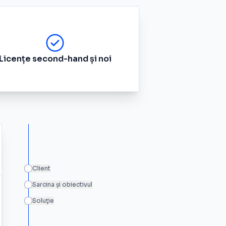
Licențe second-hand și noi
Client
Sarcina și obiectivul
Soluţie