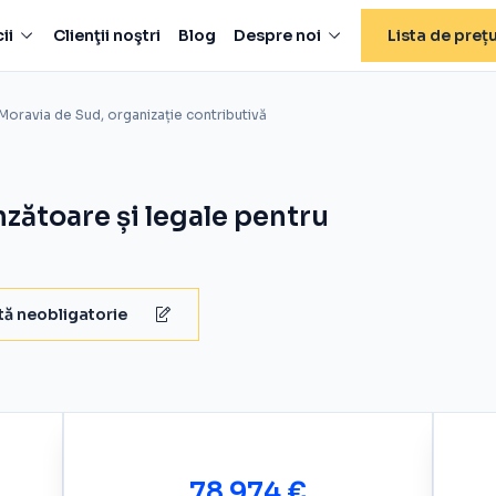
ii
Clienţii noştri
Blog
Despre noi
Lista de prețu
 Moravia de Sud, organizație contributivă
nzătoare și legale pentru
ă neobligatorie
78 974 €