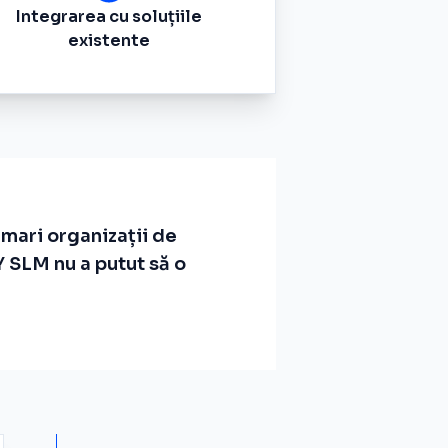
Integrarea cu soluțiile
existente
mari organizații de
 SLM nu a putut să o