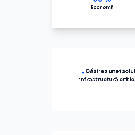
Economii
„
Găsirea unei soluț
infrastructură crit