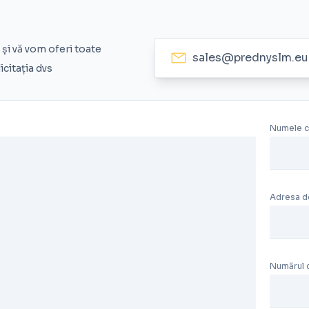
și vă vom oferi toate
sales@prednyslm.eu
icitația dvs
Numele 
Adresa d
Numărul 