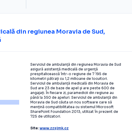
dicală din regiunea Moravia de Sud,
ă
Serviciul de ambulanță din regiunea Moravia de Sud
asigură asistență medicală de urgență
prespitalicească într-o regiune de 7 195 de
kilometri pătrați cu 1,2 milioane de locuitori.
Serviciul de ambulanță medicală din Moravia de
Sud are 23 de baze de apel și are peste 600 de
angajați. În fiecare zi, paramedicii din regiune au
până la 350 de apeluri. Serviciul de ambulanță din
Moravia de Sud căuta un nou software care să
mențină compatibilitatea cu sistemul Microsoft
SharePoint Foundation 2013, utilizat în prezent de
725 de utilizatori.
Site:
www.zzsjmk.cz