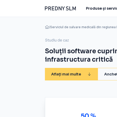
Produse și servic
/
Serviciul de salvare medicală din regiunea
Studiu de caz
Soluții software cupri
infrastructura critică
Aflați mai multe
Anchet
50 %