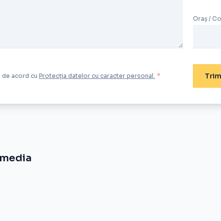
Oraș / C
Trim
ți de acord cu
Protecția datelor cu caracter personal.
*
-media