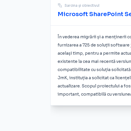
Sarcina și obiectivul
Microsoft SharePoint Se
În vederea migrării și a menținerii c
furnizarea a 725 de soluții software 
același timp, pentru a permite actua
existente la cea mai recentă versiun
compatibilitate cu soluția solicitat
JmK, instituția a solicitat ca licen
actualizare. Scopul proiectului a fos
important, compatibilă cu versiune