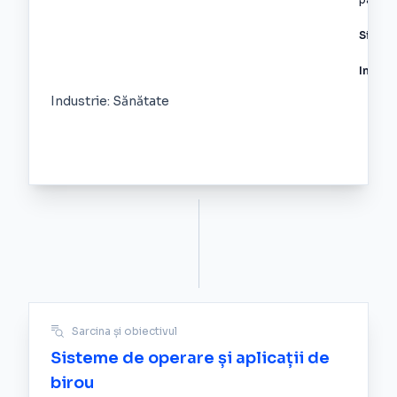
Site:
w
Indust
Industrie: Sănătate
Sarcina și obiectivul
Sisteme de operare și aplicații de
birou