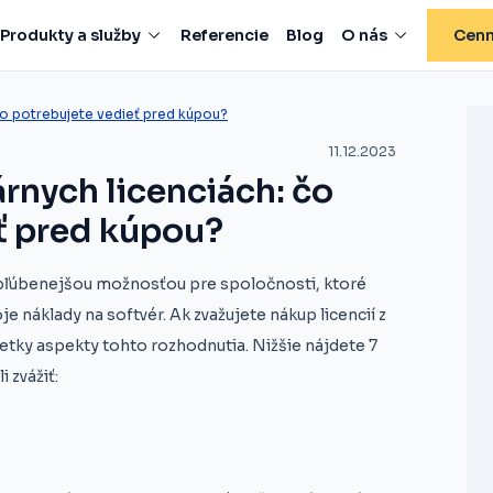
Produkty a služby
Referencie
Blog
O nás
Cenn
 čo potrebujete vedieť pred kúpou?
11.12.2023
rnych licenciách: čo
ť pred kúpou?
obľúbenejšou možnosťou pre spoločnosti, ktoré
e náklady na softvér. Ak zvažujete nákup licencií z
šetky aspekty tohto rozhodnutia. Nižšie nájdete 7
 zvážiť: