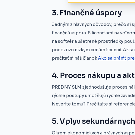
3. Finančné úspory
Jedným z hlavných dôvodov, prečo si sp
finančná úspora. S licenciami na voľno
na softvér a ušetrené prostriedky pou
podozrivo nízkym cenám licencií. Ak si n
prečítať si náš článok
Ako sa brániť pr
4. Proces nákupu a akti
PREDNY SLM zjednodušuje proces nákupu
rýchle postupy umožňujú rýchle zaveden
Neveríte tomu? Prečítajte si referenci
5. Vplyv sekundárnych 
Okrem ekonomických a právnych aspekt