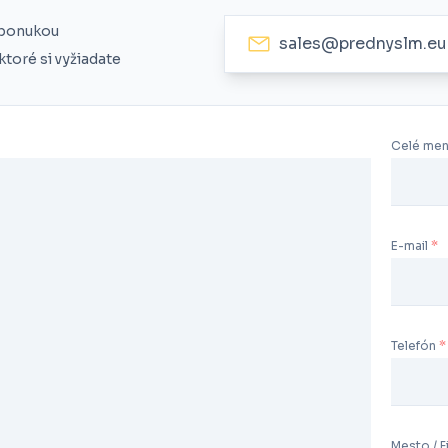
 ponukou
sales@prednyslm.eu
toré si vyžiadate
Celé me
E-mail
Telefón
Mesto / F