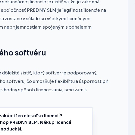
sekundárnej licencie je uistiť sa, že je zákonná
 spoločnosť PREDNY SLM je legálnosť licencie na
ma zostane v súlade so všetkými licenčnými
ným nepríjemnostiam spojeným s odhalením
ého softvéru
dôležité zistiť, ktorý softvér je podporovaný.
softvéru, čo umožňuje flexibilitu a úspornosť pri
sť vhodný spôsob licencovania, sme vám k
zakúpiť len niekoľko licencií?
shop PREDNY SLM. Nákup licencií
dnoduchší.