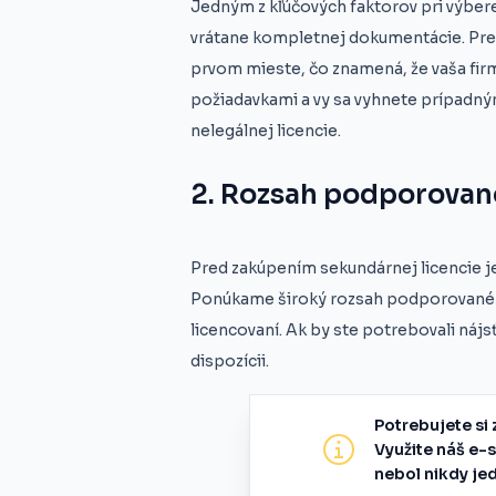
Jedným z kľúčových faktorov pri výbere 
vrátane kompletnej dokumentácie. Pre
prvom mieste, čo znamená, že vaša fir
požiadavkami a vy sa vyhnete prípad
nelegálnej licencie.
2. Rozsah podporovan
Pred zakúpením sekundárnej licencie je 
Ponúkame široký rozsah podporovaného 
licencovaní. Ak by ste potrebovali náj
dispozícii.
Potrebujete si 
Využite náš e-
nebol nikdy je