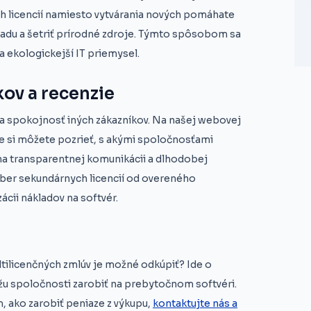
ich licencií namiesto vytvárania nových pomáhate
adu a šetriť prírodné zdroje. Týmto spôsobom sa
a ekologickejší IT priemysel.
kov a recenzie
 a spokojnosť iných zákazníkov. Na našej webovej
kde si môžete pozrieť, s akými spoločnosťami
na transparentnej komunikácii a dlhodobej
ber sekundárnych licencií od overeného
cii nákladov na softvér.
ultilicenčných zmlúv je možné odkúpiť? Ide o
 spoločnosti zarobiť na prebytočnom softvéri.
, ako zarobiť peniaze z výkupu,
kontaktujte nás a