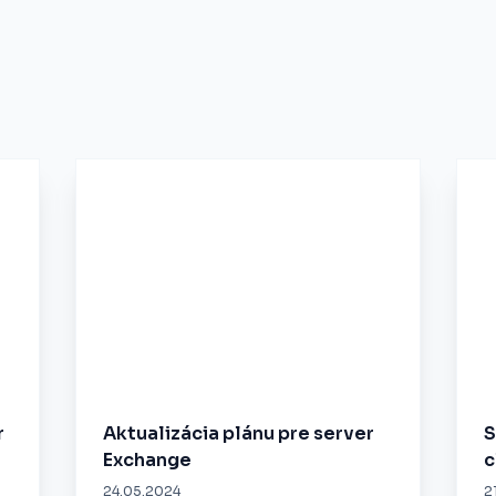
r
Aktualizácia plánu pre server
S
Exchange
c
24.05.2024
2