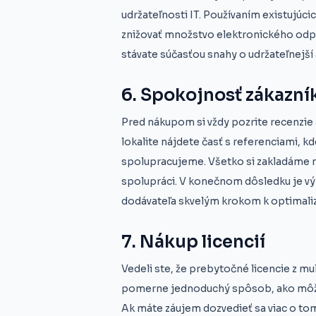
udržateľnosti IT. Používaním existujúc
znižovať množstvo elektronického odp
stávate súčasťou snahy o udržateľnejší 
6. Spokojnosť zákazní
Pred nákupom si vždy pozrite recenzie
lokalite nájdete časť s referenciami, 
spolupracujeme. Všetko si zakladáme 
spolupráci. V konečnom dôsledku je vý
dodávateľa skvelým krokom k optimalizá
7. Nákup licencií
Vedeli ste, že prebytočné licencie z m
pomerne jednoduchý spôsob, ako môžu
Ak máte záujem dozvedieť sa viac o tom