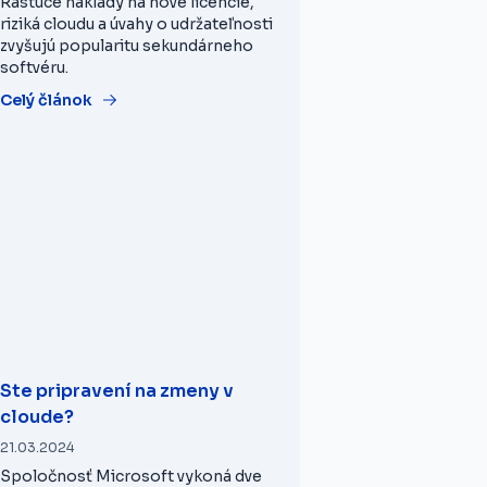
Rastúce náklady na nové licencie,
riziká cloudu a úvahy o udržateľnosti
zvyšujú popularitu sekundárneho
softvéru.
Celý článok
Ste pripravení na zmeny v
cloude?
21.03.2024
Spoločnosť Microsoft vykoná dve