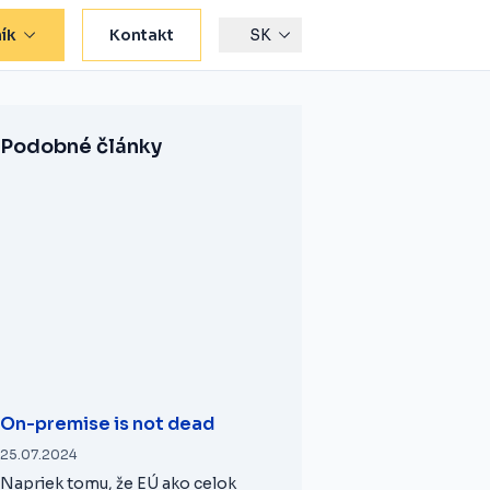
ík
Kontakt
SK
Podobné články
On-premise is not dead
25.07.2024
Napriek tomu, že EÚ ako celok