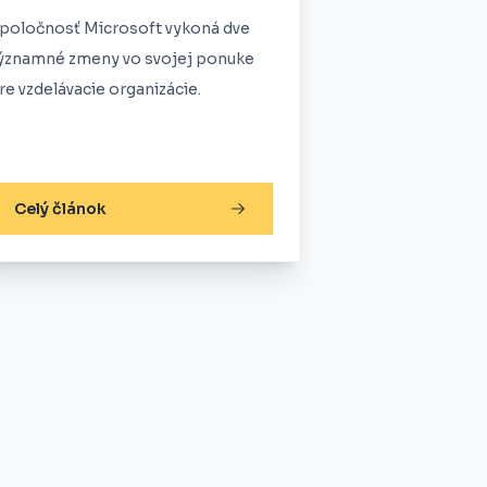
poločnosť Microsoft vykoná dve
ýznamné zmeny vo svojej ponuke
re vzdelávacie organizácie.
Celý článok