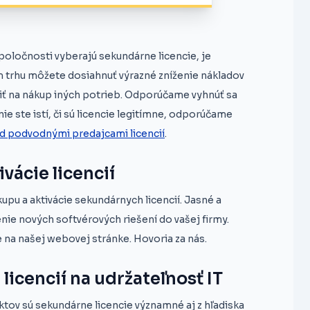
oločnosti vyberajú sekundárne licencie, je
m trhu môžete dosiahnuť výrazné zníženie nákladov
žiť na nákup iných potrieb. Odporúčame vyhnúť sa
ie ste istí, či sú licencie legitímne, odporúčame
ed podvodnými predajcami licencií
.
vácie licencií
 a aktivácie sekundárnych licencií. Jasné a
ie nových softvérových riešení do vašej firmy.
e na našej webovej stránke. Hovoria za nás.
licencií na udržateľnosť IT
ov sú sekundárne licencie významné aj z hľadiska