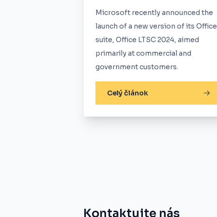
Microsoft recently announced the
launch of a new version of its Office
suite, Office LTSC 2024, aimed
primarily at commercial and
government customers.
Celý článok
Kontaktujte nás