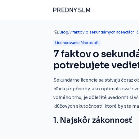
/
Blog
/
7 faktov o sekundárnych licenciách:
Licencovanie Microsoft
7 faktov o sekundá
potrebujete vedie
Sekundárne licencie sa stávajú čoraz 
hľadajú spôsoby, ako optimalizovať svoj
voľného trhu, je dôležité uvedomiť si v
kľúčových skutočností, ktoré by ste mali
1. Najskôr zákonnosť