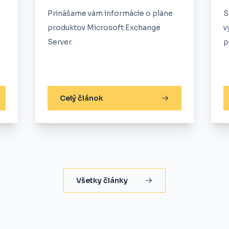
Prinášame vám informácie o pláne
S
produktov Microsoft Exchange
v
Server.
p
Celý článok
Všetky články