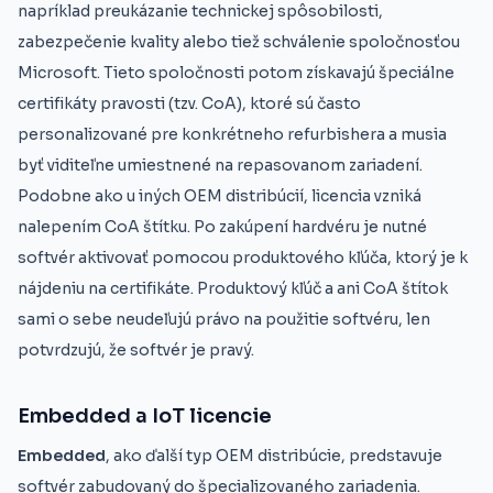
napríklad preukázanie technickej spôsobilosti,
zabezpečenie kvality alebo tiež schválenie spoločnosťou
Microsoft. Tieto spoločnosti potom získavajú špeciálne
certifikáty pravosti (tzv. CoA), ktoré sú často
personalizované pre konkrétneho refurbishera a musia
byť viditeľne umiestnené na repasovanom zariadení.
Podobne ako u iných OEM distribúcií, licencia vzniká
nalepením CoA štítku. Po zakúpení hardvéru je nutné
softvér aktivovať pomocou produktového kľúča, ktorý je k
nájdeniu na certifikáte. Produktový kľúč a ani CoA štítok
sami o sebe neudeľujú právo na použitie softvéru, len
potvrdzujú, že softvér je pravý.
Embedded a IoT licencie
Embedded
, ako ďalší typ OEM distribúcie, predstavuje
softvér zabudovaný do špecializovaného zariadenia.