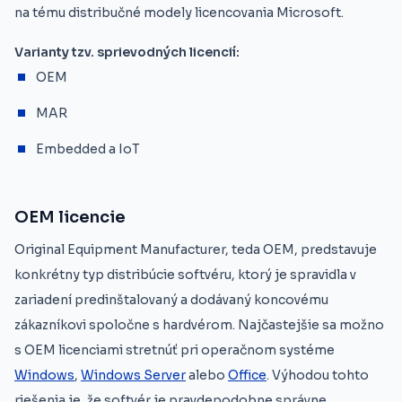
na tému distribučné modely licencovania Microsoft.
Varianty tzv. sprievodných licencií:
OEM
MAR
Embedded a IoT
OEM licencie
Original Equipment Manufacturer, teda OEM, predstavuje
konkrétny typ distribúcie softvéru, ktorý je spravidla v
zariadení predinštalovaný a dodávaný koncovému
zákazníkovi spoločne s hardvérom. Najčastejšie sa možno
s OEM licenciami stretnúť pri operačnom systéme
Windows
,
Windows Server
alebo
Office
. Výhodou tohto
riešenia je, že softvér je pravdepodobne správne