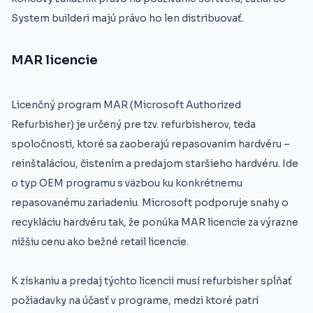
System builderi majú právo ho len distribuovať.
MAR licencie
Licenčný program MAR (Microsoft Authorized
Refurbisher) je určený pre tzv. refurbisherov, teda
spoločnosti, ktoré sa zaoberajú repasovaním hardvéru –
reinštaláciou, čistením a predajom staršieho hardvéru. Ide
o typ OEM programu s väzbou ku konkrétnemu
repasovanému zariadeniu. Microsoft podporuje snahy o
recykláciu hardvéru tak, že ponúka MAR licencie za výrazne
nižšiu cenu ako bežné retail licencie.
K získaniu a predaj týchto licencií musí refurbisher spĺňať
požiadavky na účasť v programe, medzi ktoré patrí