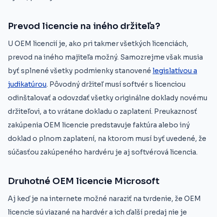
Prevod licencie na iného držiteľa?
U OEM licencií je, ako pri takmer všetkých licenciách,
prevod na iného majiteľa možný. Samozrejme však musia
byť splnené všetky podmienky stanovené
legislatívou a
judikatúrou
. Pôvodný držiteľ musí softvér s licenciou
odinštalovať a odovzdať všetky originálne doklady novému
držiteľovi, a to vrátane dokladu o zaplatení. Preukaznosť
zakúpenia OEM licencie predstavuje faktúra alebo iný
doklad o plnom zaplatení, na ktorom musí byť uvedené, že
súčasťou zakúpeného hardvéru je aj softvérová licencia.
Druhotné OEM licencie Microsoft
Aj keď je na internete možné naraziť na tvrdenie, že OEM
licencie sú viazané na hardvér a ich ďalší predaj nie je