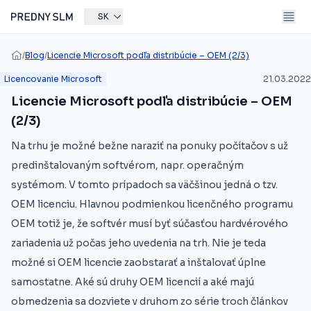
SK
/
Blog
/
Licencie Microsoft podľa distribúcie – OEM (2/3)
Licencovanie Microsoft
21.03.2022
Licencie Microsoft podľa distribúcie – OEM
(2/3)
Na trhu je možné bežne naraziť na ponuky počítačov s už
predinštalovaným softvérom, napr. operačným
systémom. V tomto prípadoch sa väčšinou jedná o tzv.
OEM licenciu. Hlavnou podmienkou licenčného programu
OEM totiž je, že softvér musí byť súčasťou hardvérového
zariadenia už počas jeho uvedenia na trh. Nie je teda
možné si OEM licencie zaobstarať a inštalovať úplne
samostatne. Aké sú druhy OEM licencií a aké majú
obmedzenia sa dozviete v druhom zo série troch článkov