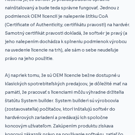
nainštalovaný a bude teda správne fungovať. Jednou z
podmienok OEM licencií je nalepenie štítku CoA
(Certificate of Authenticity; certifikátu pravosti) na hardvér.
Samotný certifikát pravosti dokladá, že softvér je pravý (a
jeho nalepením dochádza k splneniu podmienok výrobcu
na uvedenie licencie na trh), ale sám o sebe neudeľuje
právo na jeho použitie.
Aj napriek tomu, že sú OEM licencie bežne dostupné u
klasických spotrebiteľských predajcov, je dôležité mať na
pamäti, že pracovať s licenciami môžu výhradne držitelia
štatútu System builder. System builderi sú výrobcovia
(zostavovatelia) počítačov, ktorí inštalujú softvér do
hardvérových zariadení a predávajú ich spoločne
koncovým užívateľom. Zakúpením produktu získava
koncový zákazník právo na používanie softvéru, zatiaľ čo