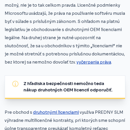
možný, nie je to tak celkom pravda. Licenčné podmienky
Microsoftu uvádzajú, že práva na používanie softvéru musia
byť v súlade s príslušným zákonom. S ohľadom na platnú
legislatívu je obchodovanie s druhotnými OEM licenciami
legálne. Na druhej strane je nutné upozorniť na
skutočnosť, že sa u obchodníkov s týmito „licenciami“ nie
je možné stretnúť s potrebnou príslušnou dokumentáciou,
bez ktorej sa nemožno dovolať tzv.
vyčerpania práva
.
Z hľadiska bezpečnosti nemožno teda
nákup druhotných OEM licencií odporučiť.
Pre obchod s
druhotnými licenciami
využíva PREDNY SLM
výhradne multilicenčné kontrakty, pri ktorých sme schopní
úplne transparentne preukázať kompletný reťazec