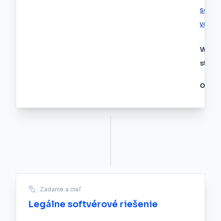
softvé
voľné
Webo
strán
Odvet
Zadanie a cieľ
Legálne softvérové riešenie