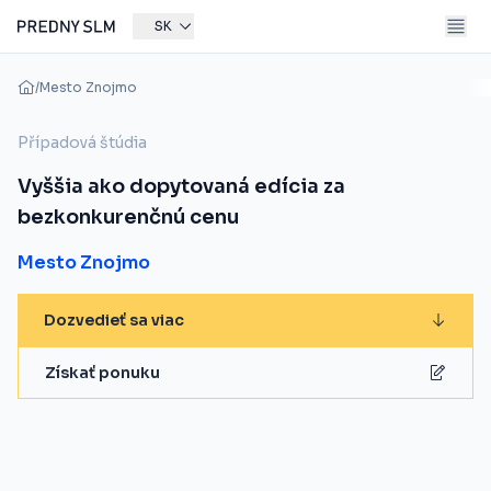
SK
/
Mesto Znojmo
Případová štúdia
Vyššia ako dopytovaná edícia za
bezkonkurenčnú cenu
Mesto Znojmo
Dozvedieť sa viac
Získať ponuku