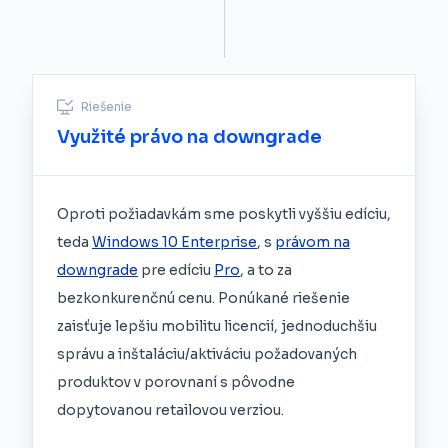
Riešenie
Využité právo na downgrade
Oproti požiadavkám sme poskytli vyššiu edíciu,
teda
Windows 10 Enterprise
, s
právom na
downgrade
pre edíciu
Pro
, a to za
bezkonkurenčnú cenu. Ponúkané riešenie
zaisťuje lepšiu mobilitu licencií, jednoduchšiu
správu a inštaláciu/aktiváciu požadovaných
produktov v porovnaní s pôvodne
dopytovanou retailovou verziou.