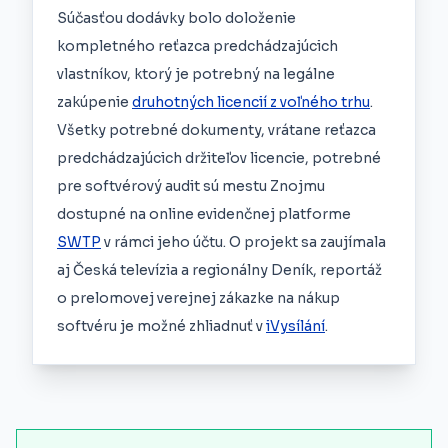
Súčasťou dodávky bolo doloženie
kompletného reťazca predchádzajúcich
vlastníkov, ktorý je potrebný na legálne
zakúpenie
druhotných licencií z voľného trhu
.
Všetky potrebné dokumenty, vrátane reťazca
predchádzajúcich držiteľov licencie, potrebné
pre softvérový audit sú mestu Znojmu
dostupné na online evidenčnej platforme
SWTP
v rámci jeho účtu. O projekt sa zaujímala
aj Česká televízia a regionálny Deník, reportáž
o prelomovej verejnej zákazke na nákup
softvéru je možné zhliadnuť v
iVysílání
.