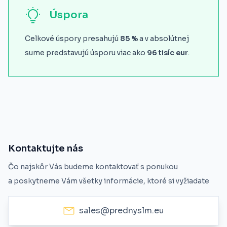
Úspora
Celkové úspory presahujú
85 %
a v absolútnej
sume predstavujú úsporu viac ako
96 tisíc eur
.
Kontaktujte nás
Čo najskôr Vás budeme kontaktovať s ponukou
a poskytneme Vám všetky informácie, ktoré si vyžiadate
sales@prednyslm.eu