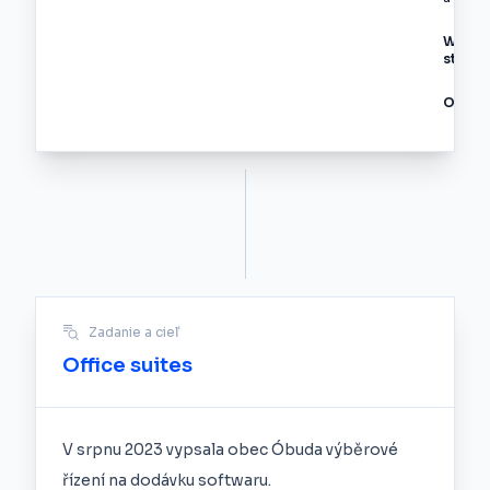
Webo
stránk
Odvětv
Zadanie a cieľ
Office suites
V srpnu 2023 vypsala obec Óbuda výběrové
řízení na dodávku softwaru.