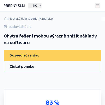
SK
/
Mestská časť Obuda, Maďarsko
Případová štúdia
Chytrá řešení mohou výrazně snížit náklady
na software
Dozvedieť sa viac
Získať ponuku
83 %