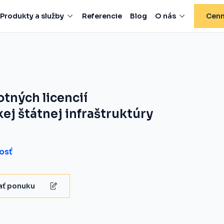
Produkty a služby
Referencie
Blog
O nás
Cenn
tných licencií
ej štátnej infraštruktúry
osť
ať ponuku