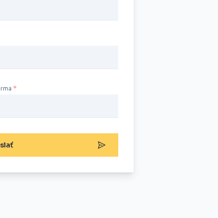
irma
slať