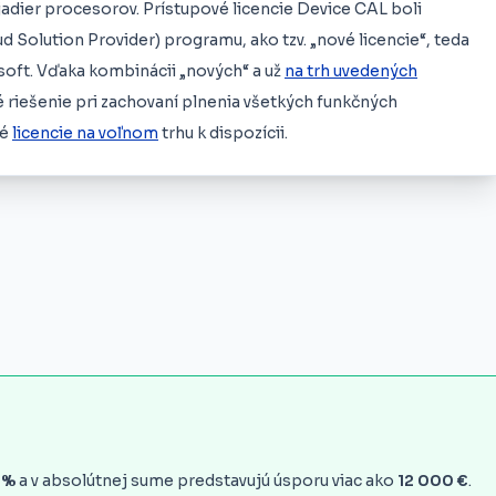
jadier procesorov. Prístupové licencie Device CAL boli
d Solution Provider) programu, ako tzv. „nové licencie“, teda
osoft. Vďaka kombinácii „nových“ a už
na trh uvedených
 riešenie pri zachovaní plnenia všetkých funkčných
né
licencie na voľnom
trhu k dispozícii.
 %
a v absolútnej sume predstavujú úsporu viac ako
12 000 €
.