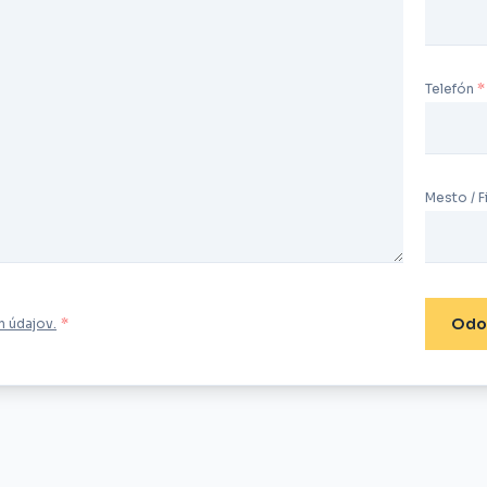
Telefón
Mesto / F
Odo
 údajov.
*