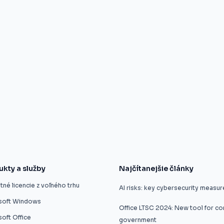
ukty a služby
Najčítanejšie články
né licencie z voľného trhu
AI risks: key cybersecurity measur
soft Windows
Office LTSC 2024: New tool for c
oft Office
government