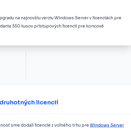
gradu na najnovšiu verziu Windows Server v licenciách pre
odania 350 kusov prístupových licencií pre koncové
druhotných licencií
osť sme dodali licencie z voľného trhu pre
Windows Server