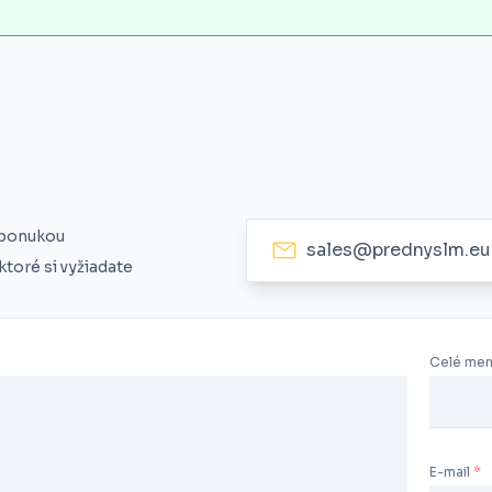
 ponukou
sales@prednyslm.eu
toré si vyžiadate
Celé me
E-mail