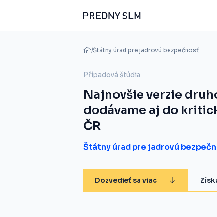
/
Štátny úrad pre jadrovú bezpečnosť
Případová štúdia
Najnovšie verzie druho
dodávame aj do kritick
ČR
Štátny úrad pre jadrovú bezpečn
Dozvedieť sa viac
Získ