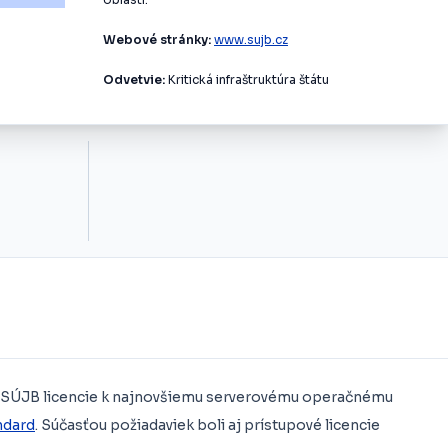
Webové stránky:
www.sujb.cz
Odvetvie:
Kritická infraštruktúra štátu
l SÚJB licencie k najnovšiemu serverovému operačnému
ndard
. Súčasťou požiadaviek boli aj prístupové licencie