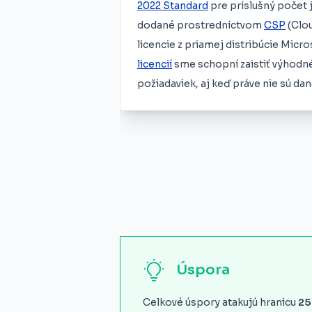
2022 Standard
pre príslušný počet 
dodané prostredníctvom
CSP
(Clou
licencie z priamej distribúcie Micr
licencií
sme schopní zaistiť výhodné
požiadaviek, aj keď práve nie sú da
Úspora
Celkové úspory atakujú hranicu
25