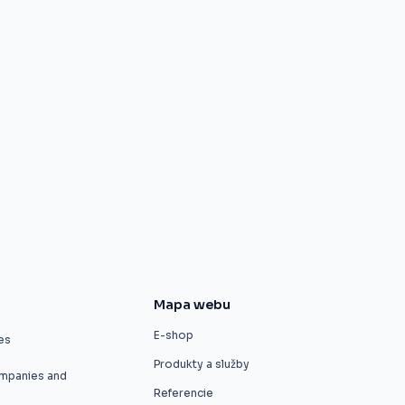
Mapa webu
E-shop
es
Produkty a služby
ompanies and
Referencie