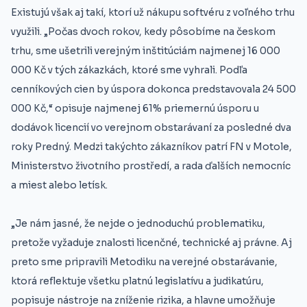
Existujú však aj takí, ktorí už nákupu softvéru z voľného trhu
využili. „Počas dvoch rokov, kedy pôsobíme na českom
trhu, sme ušetrili verejným inštitúciám najmenej 16 000
000 Kč v tých zákazkách, ktoré sme vyhrali. Podľa
cenníkových cien by úspora dokonca predstavovala 24 500
000 Kč,“ opisuje najmenej 61% priemernú úsporu u
dodávok licencií vo verejnom obstarávaní za posledné dva
roky Predný. Medzi takýchto zákazníkov patrí FN v Motole,
Ministerstvo životního prostředí, a rada ďalších nemocníc
a miest alebo letísk.
„Je nám jasné, že nejde o jednoduchú problematiku,
pretože vyžaduje znalosti licenčné, technické aj právne. Aj
preto sme pripravili Metodiku na verejné obstarávanie,
ktorá reflektuje všetku platnú legislatívu a judikatúru,
popisuje nástroje na zníženie rizika, a hlavne umožňuje