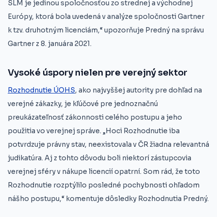
SLM je jedinou spoločnosťou zo strednej a východnej
Európy, ktorá bola uvedená v analýze spoločnosti Gartner
k tzv. druhotným licenciám,“ upozorňuje Predný na správu
Gartner z 8. januára 2021.
Vysoké úspory nielen pre verejný sektor
Rozhodnutie ÚOHS
, ako najvyššej autority pre dohľad na
verejné zákazky, je kľúčové pre jednoznačnú
preukázateľnosť zákonnosti celého postupu a jeho
použitia vo verejnej správe. „Hoci Rozhodnutie iba
potvrdzuje právny stav, neexistovala v ČR žiadna relevantná
judikatúra. Aj z tohto dôvodu boli niektorí zástupcovia
verejnej sféry v nákupe licencií opatrní. Som rád, že toto
Rozhodnutie rozptýlilo posledné pochybnosti ohľadom
nášho postupu,“ komentuje dôsledky Rozhodnutia Predný.