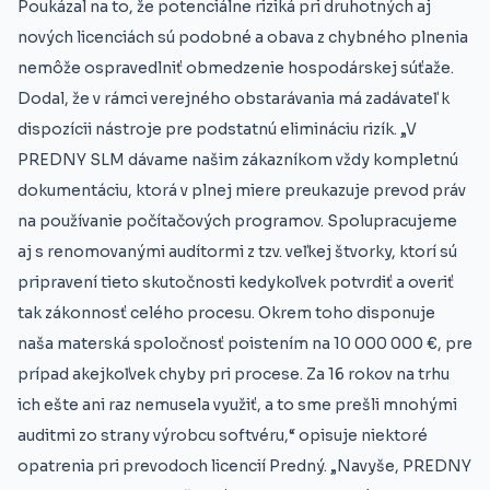
Poukázal na to, že potenciálne riziká pri druhotných aj
nových licenciách sú podobné a obava z chybného plnenia
nemôže ospravedlniť obmedzenie hospodárskej súťaže.
Dodal, že v rámci verejného obstarávania má zadávateľ k
dispozícii nástroje pre podstatnú elimináciu rizík. „V
PREDNY SLM dávame našim zákazníkom vždy kompletnú
dokumentáciu, ktorá v plnej miere preukazuje prevod práv
na používanie počítačových programov. Spolupracujeme
aj s renomovanými audítormi z tzv. veľkej štvorky, ktorí sú
pripravení tieto skutočnosti kedykoľvek potvrdiť a overiť
tak zákonnosť celého procesu. Okrem toho disponuje
naša materská spoločnosť poistením na 10 000 000 €, pre
prípad akejkoľvek chyby pri procese. Za 16 rokov na trhu
ich ešte ani raz nemusela využiť, a to sme prešli mnohými
auditmi zo strany výrobcu softvéru,“ opisuje niektoré
opatrenia pri prevodoch licencií Predný. „Navyše, PREDNY