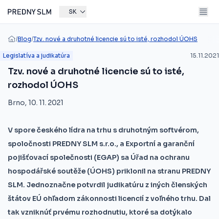
SK
/
Blog
/
Tzv. nové a druhotné licencie sú to isté, rozhodol ÚOHS
Legislatíva a judikatúra
15.11.2021
Tzv. nové a druhotné licencie sú to isté,
rozhodol ÚOHS
Brno, 10. 11. 2021
V spore českého lídra na trhu s druhotným softvérom,
spoločnosti PREDNY SLM s.r.o., a Exportní a garanční
pojišťovací společnosti (EGAP) sa Úřad na ochranu
hospodářské soutěže (ÚOHS) priklonil na stranu PREDNY
SLM. Jednoznačne potvrdil judikatúru z iných členských
štátov EÚ ohľadom zákonnosti licencií z voľného trhu. Dal
tak vzniknúť prvému rozhodnutiu, ktoré sa dotýkalo