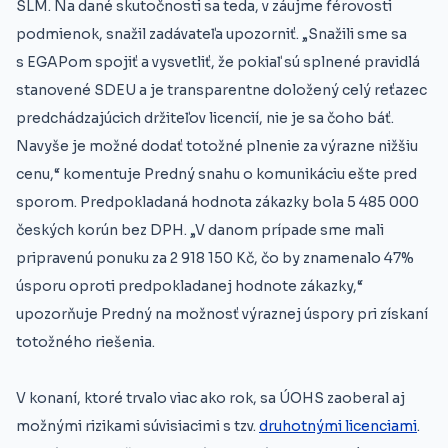
SLM. Na dané skutočnosti sa teda, v záujme férovosti
podmienok, snažil zadávateľa upozorniť. „Snažili sme sa
s EGAPom spojiť a vysvetliť, že pokiaľ sú splnené pravidlá
stanovené SDEU a je transparentne doložený celý reťazec
predchádzajúcich držiteľov licencií, nie je sa čoho báť.
Navyše je možné dodať totožné plnenie za výrazne nižšiu
cenu,“ komentuje Predný snahu o komunikáciu ešte pred
sporom. Predpokladaná hodnota zákazky bola 5 485 000
českých korún bez DPH. „V danom prípade sme mali
pripravenú ponuku za 2 918 150 Kč, čo by znamenalo 47%
úsporu oproti predpokladanej hodnote zákazky,“
upozorňuje Predný na možnosť výraznej úspory pri získaní
totožného riešenia.
V konaní, ktoré trvalo viac ako rok, sa ÚOHS zaoberal aj
možnými rizikami súvisiacimi s tzv.
druhotnými licenciami
.