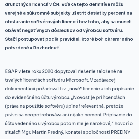
druhotných licencií v ČR. Vďaka tejto definitíve môžu
verejné a súkromné subjekty ušetriť desiatky percent na
obstaranie softvérových licencií bez toho, aby sa museli
obávať negatívnych dôsledkov od výrobcu softvéru.
Stačí postupovať podľa pravidiel, ktoré boli okrem iného
potvrdené v Rozhodnutí.
EGAP v lete roku 2020 dopytoval riešenie založené na
trvalých licenciách softvéru Microsoft. V zadávacej
dokumentácii požadoval tzv. „nové“ licencie a ich pripísanie
do evidenčného účtu výrobcu. „Novosť je pri licenciách
(práva na použitie softvéru) úplne irelevantná, pretože
právo sa neopotrebováva ani nijako nemení. Pripísanie do
účtu vedeného u výrobcu potom nie je nárokové,“ hovorí o
situácii Mgr. Martin Predný, konateľ spoločnosti PREDNY