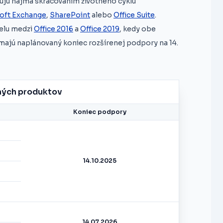
ujú najmä skracovaním životného cyklu
oft Exchange
,
SharePoint
alebo
Office Suite
.
ielu medzi
Office 2016
a
Office 2019
, kedy obe
, majú naplánovaný koniec rozšírenej podpory na 14.
ných produktov
Koniec podpory
14.10.2025
14.07.2026