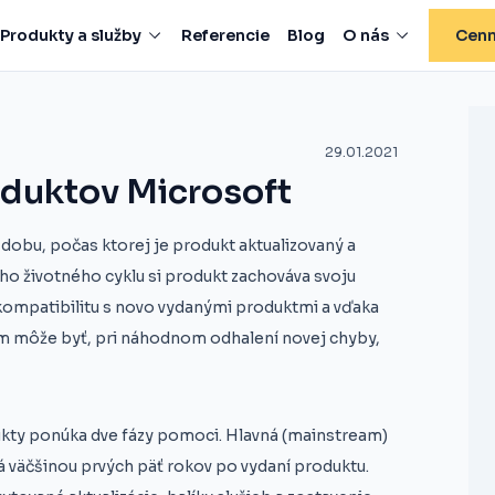
Produkty a služby
Referencie
Blog
O nás
Cenn
29.01.2021
oduktov Microsoft
dobu, počas ktorej je produkt aktualizovaný a
o životného cyklu si produkt zachováva svoju
a kompatibilitu s novo vydanými produktmi a vďaka
 môže byť, pri náhodnom odhalení novej chyby,
kty ponúka dve fázy pomoci. Hlavná (mainstream)
 väčšinou prvých päť rokov po vydaní produktu.