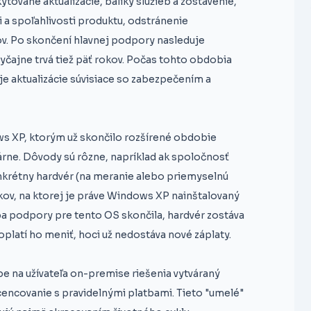
ované aktualizácie, balíky služieb a zostavenie,
 a spoľahlivosti produktu, odstránenie
ov. Po skončení hlavnej podpory nasleduje
yčajne trvá tiež päť rokov. Počas tohto obdobia
e aktualizácie súvisiace so zabezpečením a
ws XP, ktorým už skončilo rozšírené obdobie
rne. Dôvody sú rôzne, napríklad ak spoločnosť
onkrétny hardvér (na meranie alebo priemyselnú
okov, na ktorej je práve Windows XP nainštalovaný
a podpory pre tento OS skončila, hardvér zostáva
oplatí ho meniť, hoci už nedostáva nové záplaty.
be na užívateľa on-premise riešenia vytváraný
cencovanie s pravidelnými platbami. Tieto "umelé"