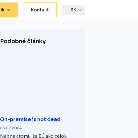
ík
Kontakt
SK
Podobné články
On-premise is not dead
25.07.2024
Napriek tomu, že EÚ ako celok