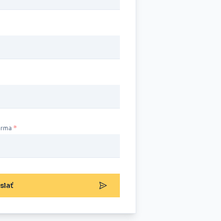
irma
slať