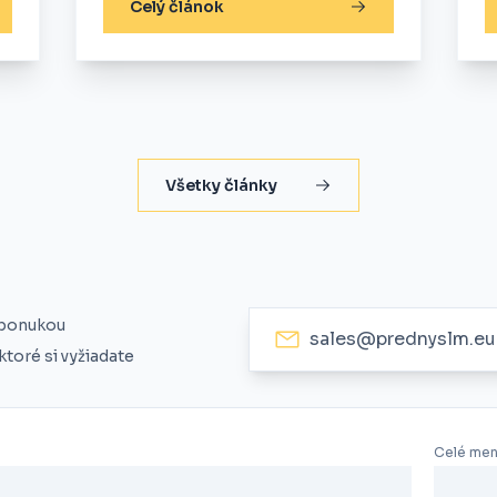
Celý článok
Všetky články
 ponukou
sales@prednyslm.eu
toré si vyžiadate
Celé me