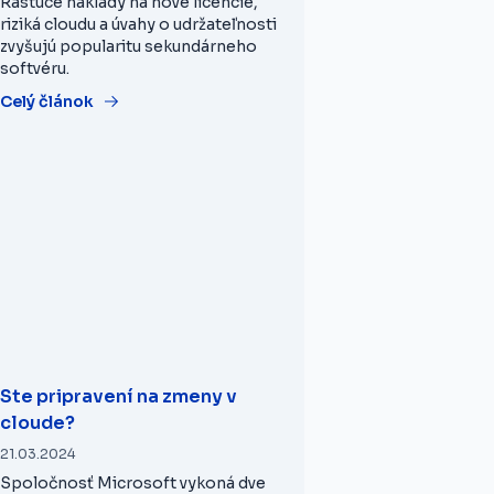
Rastúce náklady na nové licencie,
riziká cloudu a úvahy o udržateľnosti
zvyšujú popularitu sekundárneho
softvéru.
Celý článok
Ste pripravení na zmeny v
cloude?
21.03.2024
Spoločnosť Microsoft vykoná dve