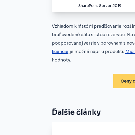
SharePoint Server 2019
Vzhľadom k histórii predlžovanie rozší
brať uvedené dáta s istou rezervou. Na 
podporovanej verzie v porovnaní s no
licencie
je možné napr. u produktu
Micr
hodnoty.
Ceny d
Ďalšie články