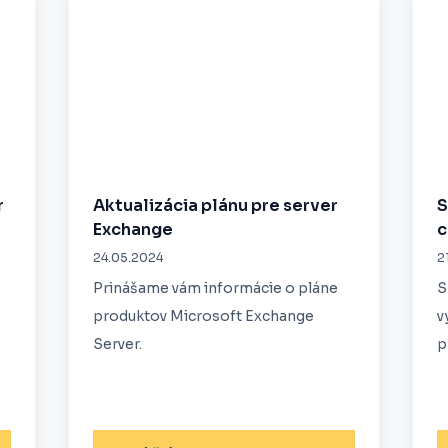
r
Aktualizácia plánu pre server
S
Exchange
c
24.05.2024
2
Prinášame vám informácie o pláne
S
produktov Microsoft Exchange
v
Server.
p