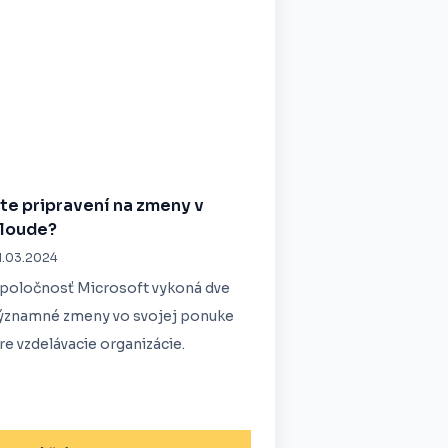
te pripravení na zmeny v
loude?
1.03.2024
poločnosť Microsoft vykoná dve
ýznamné zmeny vo svojej ponuke
re vzdelávacie organizácie.