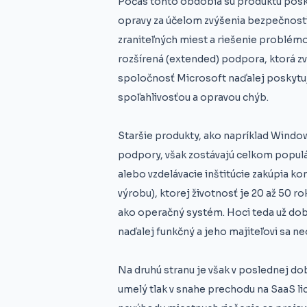
Počas tohto obdobia sú produktu poskyt
opravy za účelom zvýšenia bezpečnosti
zraniteľných miest a riešenie problém
rozšírená (extended) podpora, ktorá zv
spoločnosť Microsoft naďalej poskytuj
spoľahlivosťou a opravou chýb.
Staršie produkty, ako napríklad Windo
podpory, však zostávajú celkom populá
alebo vzdelávacie inštitúcie zakúpia k
výrobu), ktorej životnosť je 20 až 50 r
ako operačný systém. Hoci teda už dob
naďalej funkčný a jeho majiteľovi sa ne
Na druhú stranu je však v poslednej do
umelý tlak v snahe prechodu na SaaS li