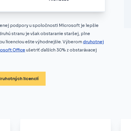
renej podpory u spoločnosti Microsoft je lepšie
druhú stranu je však obstaranie staršej, plne
vou licenciou ešte výhodnejšie. Výberom
druhotnej
osoft Office
ušetriť ďalších 30% z obstarávacej
ruhotných licencií