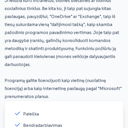
Ji leidžia kurti intranetus, vidines svetaines ar vidinius
socialinius tinklus. Be kita ko, ji taip pat sujungia kitas
paslaugas, pavyzdžiui, "OneDrive" ar "Exchange", taip iš
tiesų sukurdama vieną "dalijimosi tašką", kaip skamba
pažodinis programos pavadinimo vertimas. Joje taip pat
yra daugybė įrankių, galinčių konsoliduoti komandos
metodiką ir skatinti produktyvumą. Funkciniu požiūriu ją
gali panaudoti kiekvienas įmonės veikloje dalyvaujantis
darbuotojas.
Programą galite licencijuoti kaip vietinę (nuolatinę
licenciją) arba kaip internetinę paslaugą pagal "Microsoft"
prenumeratos planus.
Paieška
Bendradarbiavimas