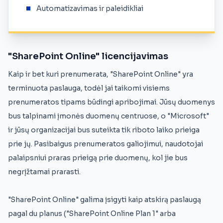
Automatizavimas ir paleidikliai
"SharePoint Online" licencijavimas
Kaip ir bet kuri prenumerata, "SharePoint Online" yra
terminuota paslauga, todėl jai taikomi visiems
prenumeratos tipams būdingi apribojimai. Jūsų duomenys
bus talpinami įmonės duomenų centruose, o "Microsoft"
ir jūsų organizacijai bus suteikta tik riboto laiko prieiga
prie jų. Pasibaigus prenumeratos galiojimui, naudotojai
palaipsniui praras prieigą prie duomenų, kol jie bus
negrįžtamai prarasti.
"SharePoint Online" galima įsigyti kaip atskirą paslaugą
pagal du planus ("SharePoint Online Plan 1" arba