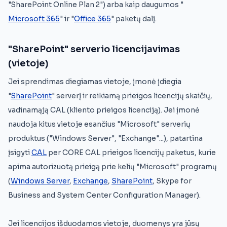
"SharePoint Online Plan 2") arba kaip daugumos "
Microsoft 365
" ir "
Office 365
" paketų dalį.
"SharePoint" serverio licencijavimas
(vietoje)
Jei sprendimas diegiamas vietoje, įmonė įdiegia
"
SharePoint
" serverį ir reikiamą prieigos licencijų skaičių,
vadinamąją CAL (kliento prieigos licenciją). Jei įmonė
naudoja kitus vietoje esančius "Microsoft" serverių
produktus ("Windows Server", "Exchange"...), patartina
įsigyti
CAL
per CORE CAL prieigos licencijų paketus, kurie
apima autorizuotą prieigą prie kelių "Microsoft" programų
(
Windows Server
,
Exchange
,
SharePoint
, Skype for
Business and System Center Configuration Manager).
Jei licencijos išduodamos vietoje, duomenys yra jūsų