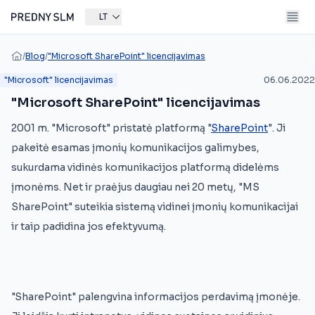
LT
/
Blog
/
"Microsoft SharePoint" licencijavimas
"Microsoft" licencijavimas
06.06.2022
"Microsoft SharePoint" licencijavimas
2001 m. "Microsoft" pristatė platformą "
SharePoint
". Ji
pakeitė esamas įmonių komunikacijos galimybes,
sukurdama vidinės komunikacijos platformą didelėms
įmonėms. Net ir praėjus daugiau nei 20 metų, "MS
SharePoint" suteikia sistemą vidinei įmonių komunikacijai
ir taip padidina jos efektyvumą.
"SharePoint" palengvina informacijos perdavimą įmonėje.