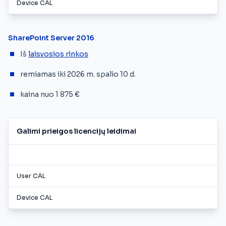
Device CAL
SharePoint Server 2016
Iš
laisvosios rinkos
remiamas iki 2026 m. spalio 10 d.
kaina nuo 1 875 €
Galimi prieigos licencijų leidimai
User CAL
Device CAL