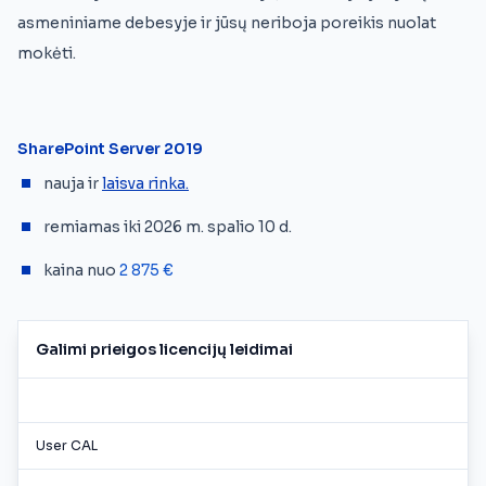
asmeniniame debesyje ir jūsų neriboja poreikis nuolat
mokėti.
SharePoint Server 2019
nauja ir
laisva rinka.
remiamas iki 2026 m. spalio 10 d.
kaina nuo
2 875 €
Galimi prieigos licencijų leidimai
User CAL