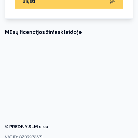
Siųsti
Mūsų licencijos žiniasklaidoje
© PREDNY SLM s.r.o.
VAT ID: CZ07972571