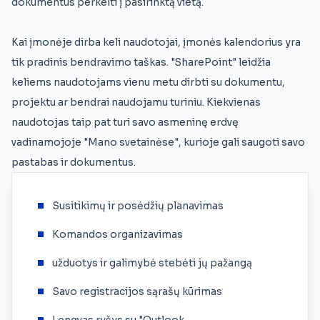
dokumentus perkelti į pasirinktą vietą.
Kai įmonėje dirba keli naudotojai, įmonės kalendorius yra
tik pradinis bendravimo taškas. "SharePoint" leidžia
keliems naudotojams vienu metu dirbti su dokumentu,
projektu ar bendrai naudojamu turiniu. Kiekvienas
naudotojas taip pat turi savo asmeninę erdvę
vadinamojoje "Mano svetainėse", kurioje gali saugoti savo
pastabas ir dokumentus.
Susitikimų ir posėdžių planavimas
Komandos organizavimas
užduotys ir galimybė stebėti jų pažangą
Savo registracijos sąrašų kūrimas