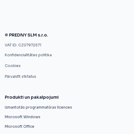
© PREDNY SLM s.r.o.
VAT ID: CZ07972571
Konfidencialitātes politika
Cookies
Pārvaldīt sīkfailus
Produkti un pakalpojumi
Izmantotās programmatūras licences
Microsoft Windows
Microsoft Office