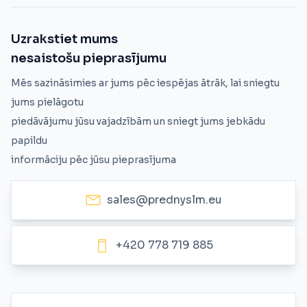
Uzrakstiet mums
nesaistošu pieprasījumu
Mēs sazināsimies ar jums pēc iespējas ātrāk, lai sniegtu
jums pielāgotu
piedāvājumu jūsu vajadzībām un sniegt jums jebkādu
papildu
informāciju pēc jūsu pieprasījuma
sales@prednyslm.eu
+420 778 719 885