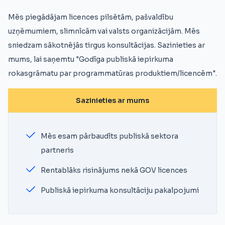
Mēs piegādājam licences pilsētām, pašvaldību
uzņēmumiem, slimnīcām vai valsts organizācijām. Mēs
sniedzam sākotnējās tirgus konsultācijas. Sazinieties ar
mums, lai saņemtu "Godīga publiskā iepirkuma
rokasgrāmatu par programmatūras produktiem/licencēm".
Sazinieties ar mums
Mēs esam pārbaudīts publiskā sektora
partneris
Rentablāks risinājums nekā GOV licences
Publiskā iepirkuma konsultāciju pakalpojumi