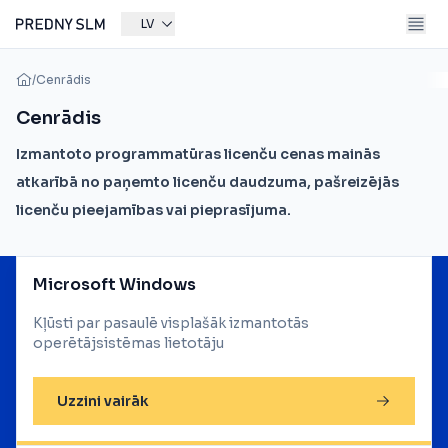
LV
/
Cenrādis
Cenrādis
Izmantoto programmatūras licenču cenas mainās
atkarībā no paņemto licenču daudzuma, pašreizējās
licenču pieejamības vai pieprasījuma.
Microsoft Windows
Kļūsti par pasaulē visplašāk izmantotās
operētājsistēmas lietotāju
Uzzini vairāk