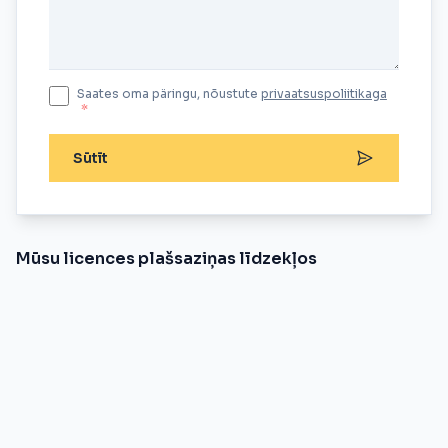
Saates oma päringu, nõustute
privaatsuspoliitikaga
*
Sūtīt
Mūsu licences plašsaziņas līdzekļos