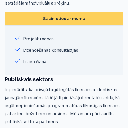
izstrādājam individuālu aprēķinu.
Sazinieties ar mums
Projektu cenas
Licencēšanas konsultācijas
Izvietošana
Publiskais sektors
Ir pierādīts, ka brīvajā tirgū iegūtās licences ir identiskas
jaunajām licencēm, tādējādi piedāvājot rentablu veidu, kā
iegūt nepieciešamās programmatūras likumīgas licences
pat ar ierobežotiem resursiem. Mēs esam pārbaudīts
publiskā sektora partneris.